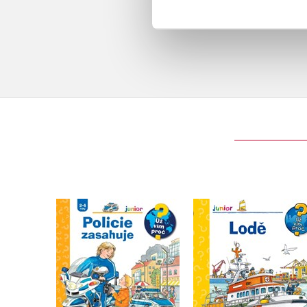
Policie zasahuje
Lodě
Andrea Erne
Andrea Erne