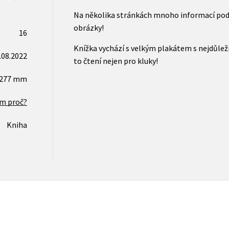
Na několika stránkách mnoho informací poda
obrázky!
16
Knížka vychází s velkým plakátem s nejdůleži
.08.2022
to čtení nejen pro kluky!
x277 mm
ím proč?
Kniha