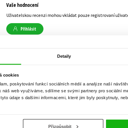
Vaše hodnocení
Uživatelskou recenzi mohou vkládat pouze registrovaní uživat
Přihlásit
AUTOR KNIHY
Detaily
á cookies
Andrea Erne
klam, poskytování funkcí sociálních médií a analýze naší návšt
k náš web využíváme, sdílíme se svými partnery pro sociální méd
Německá autorka Andrea Erne se narodila ve St
yto údaje s dalšími informacemi, které jim byly poskytnuty, neb
Vystudovala germanistiku, politologii a kulturo
pracovala jako redaktorka pro kulturu a sociál
nakladatelství Ravensburger Verlag jako redak
děti. Po narození svých dvou dcer začala pracov
Přizpůsobit