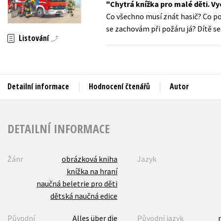
Chytrá knížka pro malé děti. Vy
Auto - moto
Co všechno musí znát hasič? Co pot
Jazyky
Beletrie pro děti
se zachovám při požáru já? Dítě se
Kalendáře
Listování
Beletrie pro dospělé
Kariéra a osobní rozvoj
Byznys a ekonomie
Komiks
Detailní informace
Hodnocení čtenářů
Autor
V
DETAILNÍ INFORMACE
Žánr
obrázková kniha
Jazyk
knížka na hraní
naučná beletrie pro děti
dětská naučná edice
Původní
Alles über die
Původní jazyk