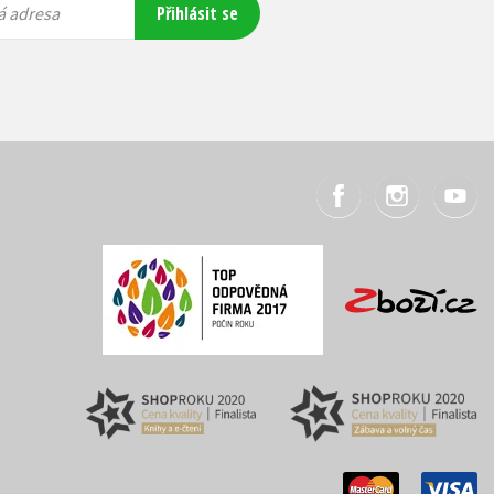
Přihlásit se
á adresa