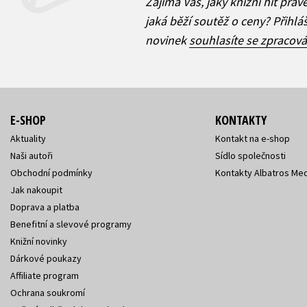
Zajímá Vás, jaký knižní hit práv
jaká běží soutěž o ceny? Přihl
novinek
souhlasíte se zpracov
E-SHOP
KONTAKTY
Aktuality
Kontakt na e-shop
Naši autoři
Sídlo společnosti
Obchodní podmínky
Kontakty Albatros Med
Jak nakoupit
Doprava a platba
Benefitní a slevové programy
Knižní novinky
Dárkové poukazy
Affiliate program
Ochrana soukromí