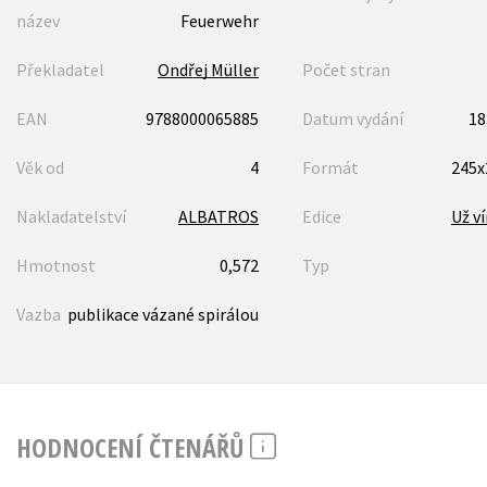
název
Feuerwehr
Překladatel
Ondřej Müller
Počet stran
EAN
9788000065885
Datum vydání
18
Věk od
4
Formát
245
Nakladatelství
ALBATROS
Edice
Už v
Hmotnost
0,572
Typ
Vazba
publikace vázané spirálou
HODNOCENÍ ČTENÁŘŮ