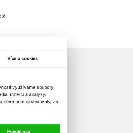
elé
Více o cookies
ěvnosti využíváme soubory
ia, inzerci a analýzy.
uttgartu v roce 1958.
o které poté následovaly, že
logii a po absolvování stáže
ní problematiku. Poté přešla do
torka obrázkových knih pro
at jako spisovatelka a
Povolit vše