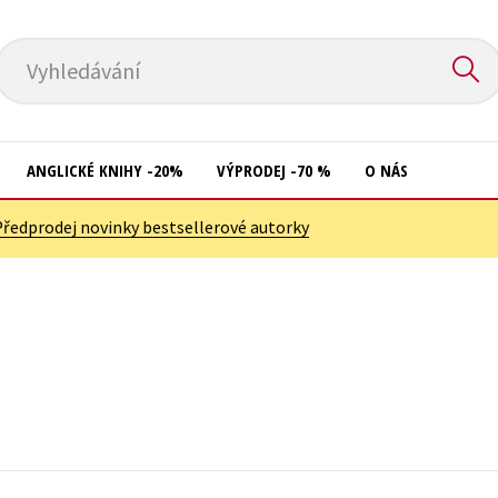
Vyhledávání
ANGLICKÉ KNIHY -20%
VÝPRODEJ -70 %
O NÁS
Předprodej novinky bestsellerové autorky
Přírodní vědy
Křížovky
Společnost, politika
Kuchařky
Technika a věda
New Adult
Učebnice
Ostatní
Umění a kultura
Počítače
Výchova a pedagogika
Poezie
Young adult