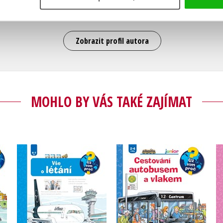
novinářka na volné noze. Žije v jihoněmeckém 
Zobrazit profil autora
MOHLO BY VÁS TAKÉ ZAJÍMAT
Cestování autobusem
Vše o létání
a vlakem
Andrea Erne
Andrea Erne