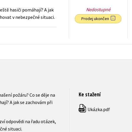
Nedostupné
eště hasiči pomáhají? A jak
chovat v nebezpečné situaci.
Prodej ukončen
239
Kč
s DPH
Ke stažení
ašení požáru? Co se děje na
hají? A jak se zachovám při
Ukázka.pdf
PDF
ozví odpovědi na řadu otázek,
čné situaci.