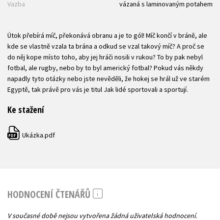
Vazba
vázaná s laminovaným potahem
Útok přebírá míč, překonává obranu a je to gól! Míč končí v bráně, ale
kde se vlastně vzala ta brána a odkud se vzal takový míč? A proč se
do něj kope místo toho, aby jej hráči nosili v rukou? To by pak nebyl
fotbal, ale rugby, nebo by to byl americký fotbal? Pokud vás někdy
napadly tyto otázky nebo jste nevěděli, že hokej se hrál už ve starém
Egyptě, tak právě pro vás je titul Jak lidé sportovali a sportují.
Ke stažení
Ukázka.pdf
PDF
HODNOCENÍ ČTENÁŘŮ
V současné době nejsou vytvořena žádná uživatelská hodnocení.