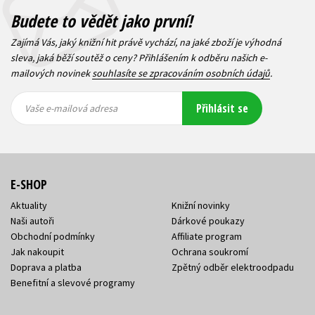
Budete to vědět jako první!
Zajímá Vás, jaký knižní hit právě vychází, na jaké zboží je výhodná
sleva, jaká běží soutěž o ceny? Přihlášením k odběru našich e-
mailových novinek
souhlasíte se zpracováním osobních údajů
.
Vaše e-
Vaše e-
Přihlásit se
mailová
mailová
Vaše e-mailová adresa
adresa
adresa
E-SHOP
Aktuality
Knižní novinky
Naši autoři
Dárkové poukazy
Obchodní podmínky
Affiliate program
Jak nakoupit
Ochrana soukromí
Doprava a platba
Zpětný odběr elektroodpadu
Benefitní a slevové programy