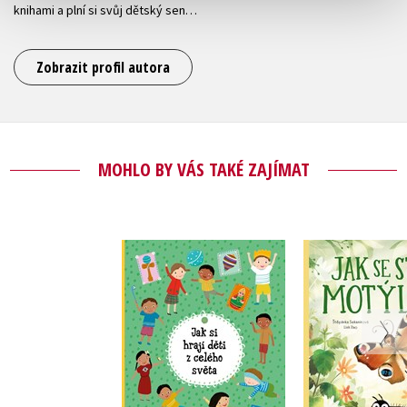
knihami a plní si svůj dětský sen…
Zobrazit profil autora
MOHLO BY VÁS TAKÉ ZAJÍMAT
Jak si hrají děti z
Jak se stát
celého světa
Štěpánka Se
Štěpánka Sekaninová