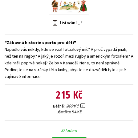
Young adult (SK)
Zahraniční literatura
Zdraví a životní styl
Listování
Všechny tituly
Zábavná historie sportu pro děti
Napadlo vás někdy, kde se vzal fotbalový míč? A proč vypadá jinak,
než ten na rugby? A jaký je rozdíl mezi rugby a americkým fotbalem? A
kde hráli poprvé hokej? Že by v Kanadě? Nene, to není správně.
Podívejte se na stránky této knihy, abyste se dozvěděli tyto a jiné
zajímavé informace.
215 Kč
269 Kč
Běžně
ušetříte 54 Kč
Skladem