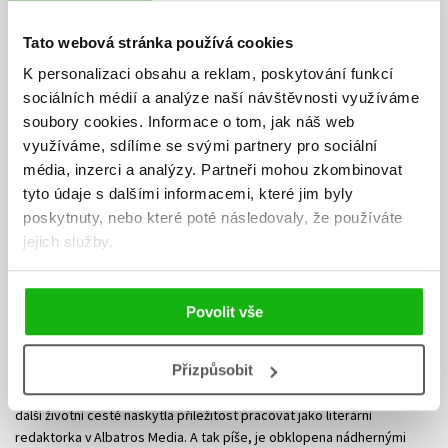
Tato webová stránka používá cookies
K personalizaci obsahu a reklam, poskytování funkcí
sociálních médií a analýze naší návštěvnosti využíváme
soubory cookies.
Informace o tom, jak náš web
využíváme, sdílíme se svými partnery pro sociální
média, inzerci a analýzy.
Partneři mohou zkombinovat
Štěpánka Sekaninová
tyto údaje s dalšími informacemi, které jim byly
poskytnuty, nebo které poté následovaly, že používáte
Štěpánka Sekaninová vyrostla a své dětství strávila v kolínských
jejich služby.
rovinách Polabské nížiny. Ze srdce Čech ji osud zavál do srdce
Moravy. Na FF MU vystudovala Český jazyk a historii. Ještě během
studií začala pracovat v ČT Brno, kde jako redaktorka zpravodajství
Povolit vše
procestovala a poznala každý kout Jihomoravského regionu. Ze
zpravodajství později přešla na dramaturgii zábavných a dětských
Přizpůsobit
pořadů brněnského studia. Vzhledem k tomu, že Štěpánka miluje knihy
a celý svůj život touží psát, nezaváhala ani minutu, když se jí na její
další životní cestě naskytla příležitost pracovat jako literární
redaktorka v Albatros Media. A tak píše, je obklopena nádhernými