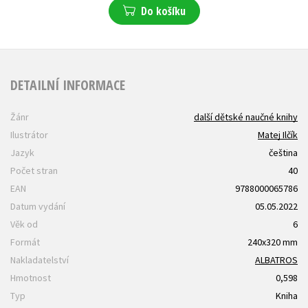
Do košíku
DETAILNÍ INFORMACE
Žánr
další dětské naučné knihy
Ilustrátor
Matej Ilčík
Jazyk
čeština
Počet stran
40
EAN
9788000065786
Datum vydání
05.05.2022
Věk od
6
Formát
240x320 mm
Nakladatelství
ALBATROS
Hmotnost
0,598
Typ
Kniha