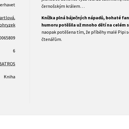
öderhavet
černošským králem…
artlová
,
Knížka plná báječných nápadů, bohaté fan
Vohryzek
humoru potěšila už mnoho dětí na celém s
naopak potěšena tím, že příběhy malé Pipi se 
0065809
čtenářům.
6
BATROS
Kniha