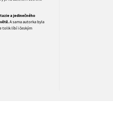
tazie a jedinečného
větě.
A sama autorka byla
tolik líbí i českým