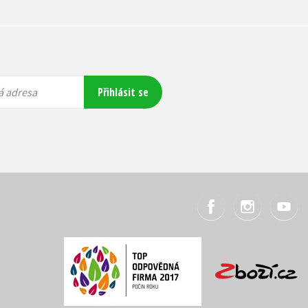
Přihlásit se
á adresa