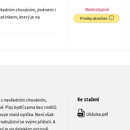
Nedostupné
nevšedním chováním, jménem i
tatínkem, který je na
Prodej ukončen
319
Kč
s DPH
Ke stažení
ky s nevšedním chováním,
é. Pipi bydlí sama bez rodičů
Ukázka.pdf
ouze malá opička. Není však
PDF
družství se svými přáteli. A
rý je na dalekém ostrově