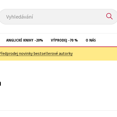
Vyhledávání
ANGLICKÉ KNIHY -20%
VÝPRODEJ -70 %
O NÁS
Předprodej novinky bestsellerové autorky
Přírodní vědy
Křížovky
Společnost, politika
Kuchařky
Technika a věda
New Adult
a
Učebnice
Ostatní
Umění a kultura
Počítače
Výchova a pedagogika
Poezie
Young adult