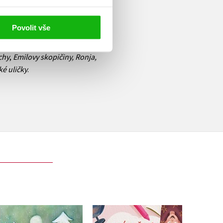
ka. Dětství prožila na statku u
svých knih. V češtině vyšly
Povolit vše
ktivem Kallem a Pipi Dlouhou
českým nakladatelem, vydal
chy
,
Emilovy skopičiny, Ronja,
ké uličky
.
De
Báječná třída