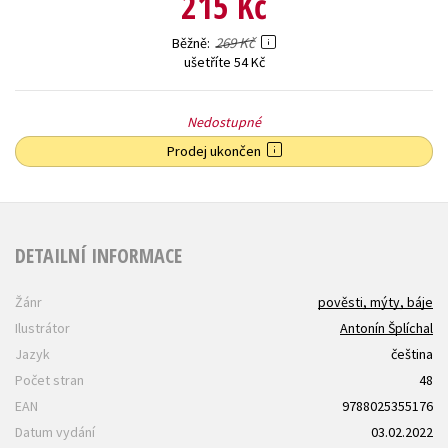
215 Kč
269 Kč
Běžně
ušetříte 54 Kč
Nedostupné
Prodej ukončen
DETAILNÍ INFORMACE
Žánr
pověsti, mýty, báje
Ilustrátor
Antonín Šplíchal
Jazyk
čeština
Počet stran
48
EAN
9788025355176
Datum vydání
03.02.2022