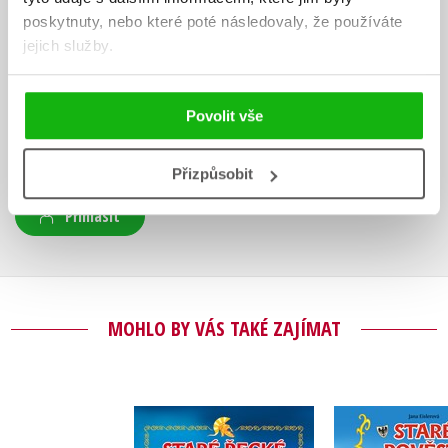
poskytnuty, nebo které poté následovaly, že používáte
HODNOCENÍ ČTENÁŘŮ
jejich služby.
V současné době nejsou vytvořena žádná uživatelská hodnocení.
Povolit vše
Vaše hodnocení
Uživatelskou recenzi mohou vkládat pouze registrovaní uživatelé
Přizpůsobit
Přihlásit
MOHLO BY VÁS TAKÉ ZAJÍMAT
Staré řecké báje a
Staré pověs
pověsti – pro děti