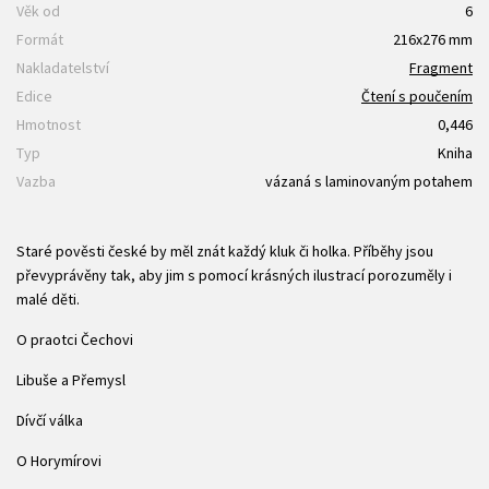
Věk od
6
Formát
216x276 mm
Nakladatelství
Fragment
Edice
Čtení s poučením
Hmotnost
0,446
Typ
Kniha
Vazba
vázaná s laminovaným potahem
Staré pověsti české by měl znát každý kluk či holka. Příběhy jsou
převyprávěny tak, aby jim s pomocí krásných ilustrací porozuměly i
malé děti.
O praotci Čechovi
Libuše a Přemysl
Dívčí válka
O Horymírovi