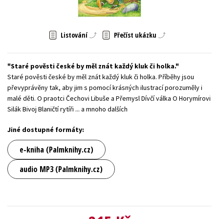
Young adult (SK)
Zahraniční literatura
Zdraví a životní styl
Listování
Přečíst ukázku
Všechny tituly
Staré pověsti české by měl znát každý kluk či holka.
Staré pověsti české by měl znát každý kluk či holka. Příběhy jsou
převyprávěny tak, aby jim s pomocí krásných ilustrací porozuměly i
malé děti. O praotci Čechovi Libuše a Přemysl Dívčí válka O Horymírovi
Silák Bivoj Blaničtí rytíři ... a mnoho dalších
Jiné dostupné formáty:
e-kniha (Palmknihy.cz)
audio MP3 (Palmknihy.cz)