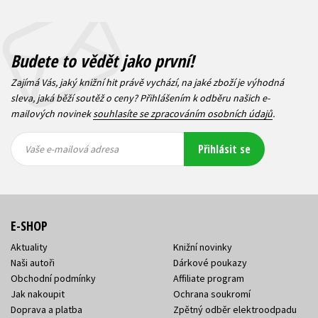
Budete to vědět jako první!
Zajímá Vás, jaký knižní hit právě vychází, na jaké zboží je výhodná
sleva, jaká běží soutěž o ceny? Přihlášením k odběru našich e-
mailových novinek
souhlasíte se zpracováním osobních údajů
.
Vaše e-
Vaše e-
Přihlásit se
mailová
mailová
Vaše e-mailová adresa
adresa
adresa
E-SHOP
Aktuality
Knižní novinky
Naši autoři
Dárkové poukazy
Obchodní podmínky
Affiliate program
Jak nakoupit
Ochrana soukromí
Doprava a platba
Zpětný odběr elektroodpadu