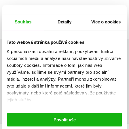
Souhlas
Detaily
Více o cookies
Tato webová stránka používá cookies
K personalizaci obsahu a reklam, poskytování funkcí
HODNOCENÍ ČTENÁŘŮ
sociálních médií a analýze naší návštěvnosti využíváme
soubory cookies.
Informace o tom, jak náš web
V současné době nejsou vytvořena žádná uživatelská hodnocení.
využíváme, sdílíme se svými partnery pro sociální
média, inzerci a analýzy.
Partneři mohou zkombinovat
Vaše hodnocení
tyto údaje s dalšími informacemi, které jim byly
Uživatelskou recenzi mohou vkládat pouze registrovaní uživatelé
poskytnuty, nebo které poté následovaly, že používáte
jejich služby.
Přihlásit
Povolit vše