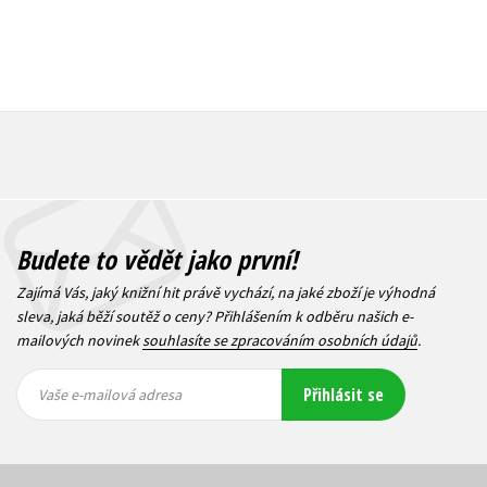
Budete to vědět jako první!
Zajímá Vás, jaký knižní hit právě vychází, na jaké zboží je výhodná
sleva, jaká běží soutěž o ceny? Přihlášením k odběru našich e-
mailových novinek
souhlasíte se zpracováním osobních údajů
.
Vaše e-
Vaše e-
Přihlásit se
mailová
mailová
Vaše e-mailová adresa
adresa
adresa