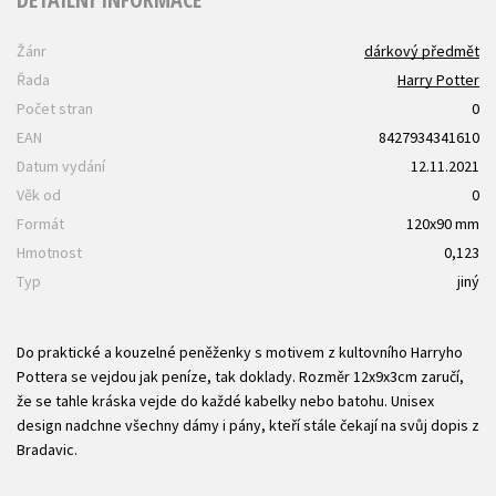
Žánr
dárkový předmět
Řada
Harry Potter
Počet stran
0
EAN
8427934341610
Datum vydání
12.11.2021
Věk od
0
Formát
120x90 mm
Hmotnost
0,123
Typ
jiný
Do praktické a kouzelné peněženky s motivem z kultovního Harryho
Pottera se vejdou jak peníze, tak doklady. Rozměr 12x9x3cm zaručí,
že se tahle kráska vejde do každé kabelky nebo batohu. Unisex
design nadchne všechny dámy i pány, kteří stále čekají na svůj dopis z
Bradavic.