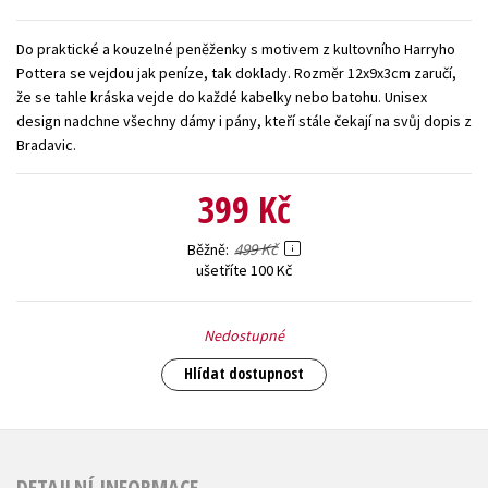
Young adult (SK)
Zahraniční literatura
Zdraví a životní styl
Do praktické a kouzelné peněženky s motivem z kultovního Harryho
Pottera se vejdou jak peníze, tak doklady. Rozměr 12x9x3cm zaručí,
Všechny tituly
že se tahle kráska vejde do každé kabelky nebo batohu. Unisex
design nadchne všechny dámy i pány, kteří stále čekají na svůj dopis z
Bradavic.
399 Kč
499 Kč
Běžně
ušetříte 100 Kč
Nedostupné
Hlídat dostupnost
DETAILNÍ INFORMACE