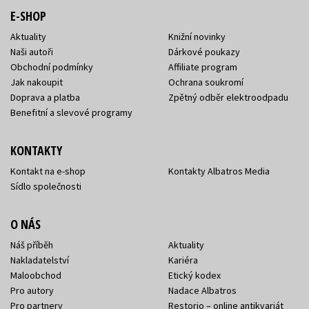
E-SHOP
Aktuality
Knižní novinky
Naši autoři
Dárkové poukazy
Obchodní podmínky
Affiliate program
Jak nakoupit
Ochrana soukromí
Doprava a platba
Zpětný odběr elektroodpadu
Benefitní a slevové programy
KONTAKTY
Kontakt na e-shop
Kontakty Albatros Media
Sídlo společnosti
O NÁS
Náš příběh
Aktuality
Nakladatelství
Kariéra
Maloobchod
Etický kodex
Pro autory
Nadace Albatros
Pro partnery
Restorio – online antikvariát