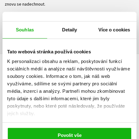
znovu se nadechnout.
Ke stažení
Souhlas
Detaily
Více o cookies
Ukázka.pdf
PDF
Tato webová stránka používá cookies
K personalizaci obsahu a reklam, poskytování funkcí
HODNOCENÍ ČTENÁŘŮ
sociálních médií a analýze naší návštěvnosti využíváme
soubory cookies.
Informace o tom, jak náš web
využíváme, sdílíme se svými partnery pro sociální
V současné době nejsou vytvořena žádná uživatelská hodnocení.
média, inzerci a analýzy.
Partneři mohou zkombinovat
tyto údaje s dalšími informacemi, které jim byly
Vaše hodnocení
poskytnuty, nebo které poté následovaly, že používáte
Uživatelskou recenzi mohou vkládat pouze registrovaní uživatelé
jejich služby.
Přihlásit
Povolit vše