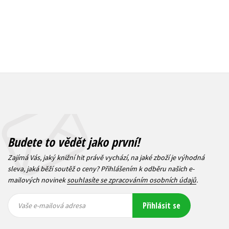
Budete to vědět jako první!
Zajímá Vás, jaký knižní hit právě vychází, na jaké zboží je výhodná
sleva, jaká běží soutěž o ceny? Přihlášením k odběru našich e-
mailových novinek
souhlasíte se zpracováním osobních údajů
.
Vaše e-
Vaše e-
Přihlásit se
mailová
mailová
Vaše e-mailová adresa
adresa
adresa