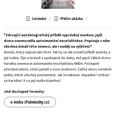
Young adult (SK)
Zahraniční literatura
Zdraví a životní styl
Listování
Přečíst ukázku
Všechny tituly
Zdrcující autobiografický příběh vyprávěný matkou, jejíž
dcera onemocněla autoimunitní encefalitidou. Popisuje v něm
všechna úskalí této nemoci, ale i naději na vyléčení.
Román, který napsal sám život. Tak by se dal označit příběh autorky a
její rodiny. Žije si krásně a spokojeně do doby, než jejich 16letá dcera
Karolína onemocní autoimunitní encefalitidou NMDA. Postupně
přestává mluvit, ztrácí paměť a svou osobnost. Začíná skoro osmileté
peklo, které všechny poznamená. Jak to nakonec dopadne? Uzdraví
se Karolína? A co její matka Kateřina?
Jiné dostupné formáty:
e-kniha (Palmknihy.cz)