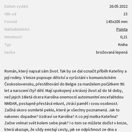
Datum vydání
26.05.2022
Věk od
15
Formát
145x205 mm
Nakladatelství
Pointa
Hmotnost
0,21
Typ
Kniha
Vazba
brožovaná lepená
Román, který napsal sám život. Tak by se dal označit příběh Kateřiny a
její rodiny. V knize popisuje dětství a vyrůstání v komunistickém
Československu, přestěhování do Belgie za manželem počátkem 90.
let a narození čtyř dětí. Mají spokojený a krásný život až do té doby,
než jejich 16letá dcera Karolína onemocní autoimunitní encefalitidou
NMDAR, postupně přestává mluvit, ztrácí paměť i svou osobnost.
Začíná skoro osmileté peklo, které je všechny poznamená. Jak to
nakonec dopadne? Uzdraví se Karolína? A co její matka Kateřina?
Začne vnímat svět kolem sebe jinak? I o tom se můžete dočíst v knize,
která ukazuje, že vždy existují cesty, jak se odpíchnout ze dna a