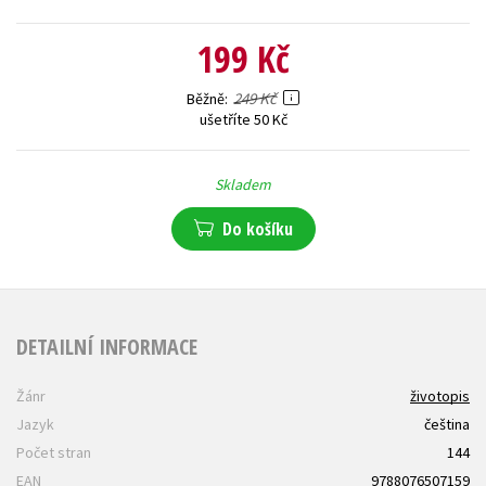
199 Kč
249 Kč
Běžně
ušetříte 50 Kč
Skladem
Do košíku
DETAILNÍ INFORMACE
Žánr
životopis
Jazyk
čeština
Počet stran
144
EAN
9788076507159