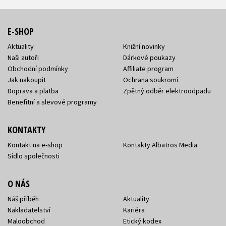
E-SHOP
Aktuality
Knižní novinky
Naši autoři
Dárkové poukazy
Obchodní podmínky
Affiliate program
Jak nakoupit
Ochrana soukromí
Doprava a platba
Zpětný odběr elektroodpadu
Benefitní a slevové programy
KONTAKTY
Kontakt na e-shop
Kontakty Albatros Media
Sídlo společnosti
O NÁS
Náš příběh
Aktuality
Nakladatelství
Kariéra
Maloobchod
Etický kodex