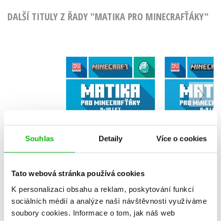
DALŠÍ TITULY Z ŘADY "MATIKA PRO MINECRAFŤÁKY"
Minecraft - Matika
Minecraft 
pro minecrafťáky
pro minec
(9-10 let)
(8-9 l
Kolektiv
Kolekt
Souhlas
Detaily
Více o cookies
Do košíku
Do košík
Tato webová stránka používá cookies
239 Kč
239 Kč
299 Kč
2
K personalizaci obsahu a reklam, poskytování funkcí
sociálních médií a analýze naší návštěvnosti využíváme
soubory cookies.
Informace o tom, jak náš web