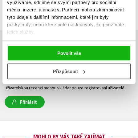
využíváme, sdílíme se svými partnery pro sociální
média, inzerci a analýzy.
Partneři mohou zkombinovat
tyto údaje s dalšími informacemi, které jim byly
poskytnuty, nebo které poté následovaly, že používáte
jejich služby.
HODNOCENÍ ČTENÁŘŮ
Povolit vše
V současné době nejsou vytvořena žádná uživatelská hodnocení.
Přizpůsobit
Vaše hodnocení
Uživatelskou recenzi mohou vkládat pouze registrovaní uživatelé
Přihlásit
MOHLO BY VÁS TAKÉ ZAJÍMAT