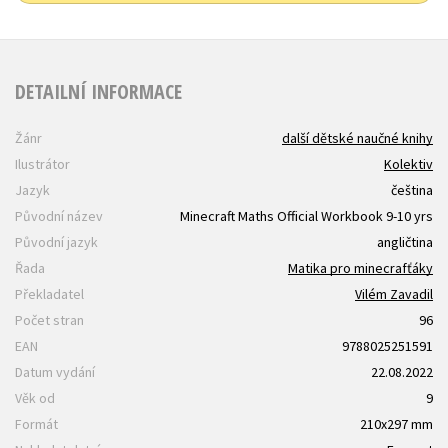
DETAILNÍ INFORMACE
Žánr
další dětské naučné knihy
Ilustrátor
Kolektiv
Jazyk
čeština
Původní název
Minecraft Maths Official Workbook 9-10 yrs
Původní jazyk
angličtina
Řada
Matika pro minecrafťáky
Překladatel
Vilém Zavadil
Počet stran
96
EAN
9788025251591
Datum vydání
22.08.2022
Věk od
9
Formát
210x297 mm