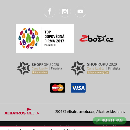
2026 © Albatrosmedia.cz, Albatros Media a.s.
NAPIŠTE NÁM
Podle zákona o evidenci tržeb je prodávající povinen vystavit kupujícímu účtenku.