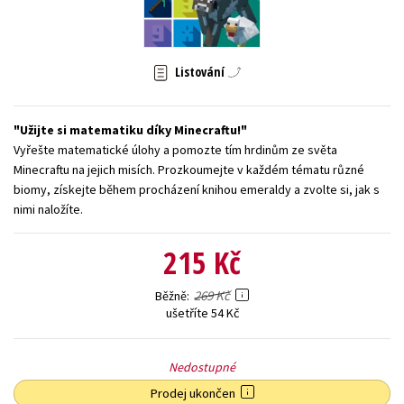
Young adult (SK)
Zahraniční literatura
Zdraví a životní styl
Všechny tituly
Listování
Užijte si matematiku díky Minecraftu!
Vyřešte matematické úlohy a pomozte tím hrdinům ze světa
Minecraftu na jejich misích. Prozkoumejte v každém tématu různé
biomy, získejte během procházení knihou emeraldy a zvolte si, jak s
nimi naložíte.
215 Kč
269 Kč
Běžně
ušetříte 54 Kč
Nedostupné
Prodej ukončen