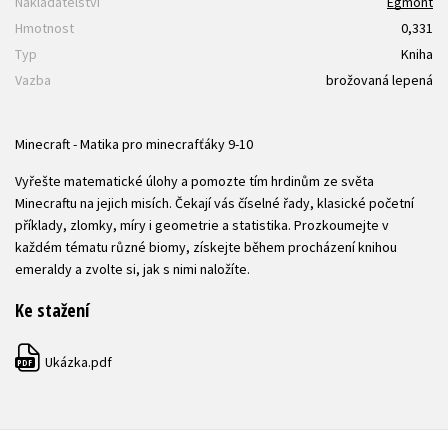
Nakladatelství
Egmont
Hmotnost
0,331
Typ
Kniha
Vazba
brožovaná lepená
Minecraft - Matika pro minecrafťáky 9-10
Vyřešte matematické úlohy a pomozte tím hrdinům ze světa
Minecraftu na jejich misích. Čekají vás číselné řady, klasické početní
příklady, zlomky, míry i geometrie a statistika. Prozkoumejte v
každém tématu různé biomy, získejte během procházení knihou
emeraldy a zvolte si, jak s nimi naložíte.
Ke stažení
Ukázka.pdf
PDF