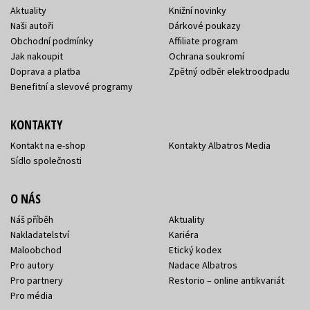
Aktuality
Knižní novinky
Naši autoři
Dárkové poukazy
Obchodní podmínky
Affiliate program
Jak nakoupit
Ochrana soukromí
Doprava a platba
Zpětný odběr elektroodpadu
Benefitní a slevové programy
KONTAKTY
Kontakt na e-shop
Kontakty Albatros Media
Sídlo společnosti
O NÁS
Náš příběh
Aktuality
Nakladatelství
Kariéra
Maloobchod
Etický kodex
Pro autory
Nadace Albatros
Pro partnery
Restorio – online antikvariát
Pro média