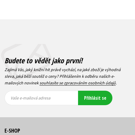
Budete to vědět jako první!
Zajímá Vás, jaký knižní hit právě vychází, na jaké zboží je výhodná
sleva, jaká běží soutěž o ceny? Přihlášením k odběru našich e-
mailových novinek
souhlasíte se zpracováním osobních údajů
.
Vaše e-
Vaše e-
Přihlásit se
mailová
mailová
Vaše e-mailová adresa
adresa
adresa
E-SHOP