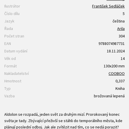
Ilustrátor
František Sedláček
Číslo dílu
5
Jazyk
čeština
Řada
Arila
Počet stran
304
EAN
9788074987731
Datum vydání
18.11.2024
Věk od
14
Formát
130x200 mm
Nakladatelství
COOBOO
Hmotnost
0,337
Typ
Kniha
Vazba
brožovaná lepená
Aldolon se rozpadá, jeden svět za druhým mizí. Prorokovaný konec
světa je tady. Zbývající přeživší se stáhli do temporálního města, kde
plánují poslední odboj. Jak ale zvítězit nad tím, co se nedá porazit?