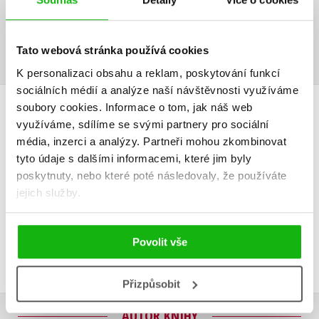
Tato webová stránka používá cookies
K personalizaci obsahu a reklam, poskytování funkcí
sociálních médií a analýze naší návštěvnosti využíváme
soubory cookies.
Informace o tom, jak náš web
HODNOCENÍ ČTENÁŘŮ
využíváme, sdílíme se svými partnery pro sociální
média, inzerci a analýzy.
Partneři mohou zkombinovat
V současné době nejsou vytvořena žádná uživatelská hodnocení.
tyto údaje s dalšími informacemi, které jim byly
poskytnuty, nebo které poté následovaly, že používáte
Vaše hodnocení
jejich služby.
Uživatelskou recenzi mohou vkládat pouze registrovaní uživatelé
Povolit vše
Přihlásit
Přizpůsobit
AUTOR KNIHY