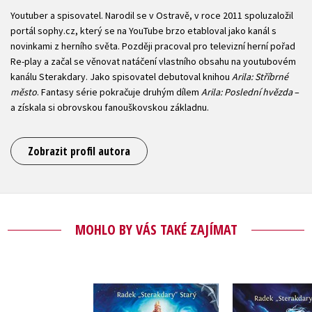
Youtuber a spisovatel. Narodil se v Ostravě, v roce 2011 spoluzaložil
portál sophy.cz, který se na YouTube brzo etabloval jako kanál s
novinkami z herního světa. Později pracoval pro televizní herní pořad
Re-play a začal se věnovat natáčení vlastního obsahu na youtubovém
kanálu Sterakdary. Jako spisovatel debutoval knihou
Arila: Stříbrné
město
. Fantasy série pokračuje druhým dílem
Arila: Poslední hvězda
–
a získala si obrovskou fanouškovskou základnu.
Zobrazit profil autora
MOHLO BY VÁS TAKÉ ZAJÍMAT
Arila: Stíny Citadely
Arila: Pád