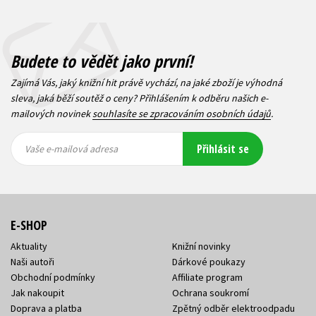
Budete to vědět jako první!
Zajímá Vás, jaký knižní hit právě vychází, na jaké zboží je výhodná
sleva, jaká běží soutěž o ceny? Přihlášením k odběru našich e-
mailových novinek
souhlasíte se zpracováním osobních údajů
.
Vaše e-
Vaše e-
Přihlásit se
mailová
mailová
Vaše e-mailová adresa
adresa
adresa
E-SHOP
Aktuality
Knižní novinky
Naši autoři
Dárkové poukazy
Obchodní podmínky
Affiliate program
Jak nakoupit
Ochrana soukromí
Doprava a platba
Zpětný odběr elektroodpadu