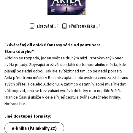
Young adult (SK)
Zahraniční literatura
Zdraví a životní styl
Všechny tituly
Listování
Přečíst ukázku
Závěrečný díl epické fantasy série od youtubera
Sterakdaryho
Aldolon se rozpadá, jeden svět za druhým mizí. Prorokovaný konec
světa je tady. Zbývající přeživší se stáhli do temporálního města, kde
plánují poslední odboj. Jak ale zvítězit nad tím, co se nedá porazit?
Arila před třemi měsíci v Raalmě zaplatila obrovskou cenu za záchranu
svých přátel a celého Aldolonu. A zatímco ostatní v sobě musí hledat
vůli bojovat, ona se bez váhání vydává do bitvy o to nejdůležitější.
Hranice Času jí ukáže v celé šíři její cestu a tvář skutečného hrdiny.
Nofrana Hur.
Jiné dostupné formáty:
e-kniha (Palmknihy.cz)