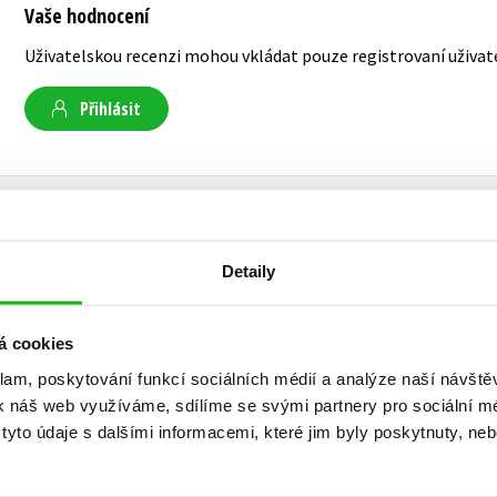
Vaše hodnocení
Uživatelskou recenzi mohou vkládat pouze registrovaní uživat
Přihlásit
AUTOR KNIHY
Detaily
Helena Haraštová
á cookies
Helena Haraštová pracuje jako redaktorka v na
klam, poskytování funkcí sociálních médií a analýze naší návšt
které je součástí zahraničního oddělení naklad
k náš web využíváme, sdílíme se svými partnery pro sociální méd
více než 30 zábavně-vzdělávacích knih pro děti, 
yto údaje s dalšími informacemi, které jim byly poskytnuty, neb
Vystudovala divadelní dramaturgii a anglistiku,
objevuje muzea, čte si, pije dobrou kávu a poví