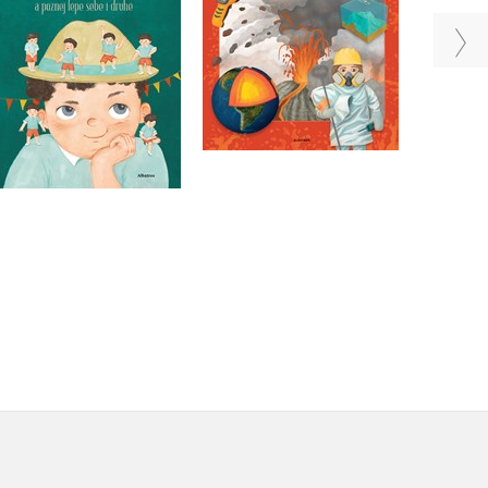
Pavel Gabzdyl
Do košíku
Do košíku
279 Kč
349 Kč
239 Kč
299 Kč