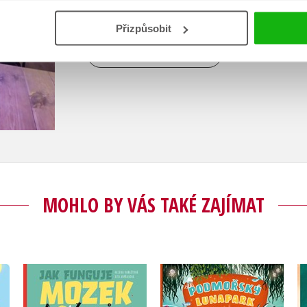
dětmi.
Přizpůsobit
Zobrazit profil autora
MOHLO BY VÁS TAKÉ ZAJÍMAT
ní
Podmořský lunapark
Jak funguje mozek?
Helena Haraštová