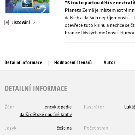
S touto partou dětí se neztratít
Auto - moto
Planeta Země je místem extrémníc
Jazyky
Beletrie pro děti
dalších a dalších nepříjemností… 
Listování
Kalendáře
otevřete tuto knihu a nechce se čt
Beletrie pro dospělé
hranice lidských možností. Humor
Kariéra a osobní rozvoj
Byznys a ekonomie
Komiks
Detailní informace
Hodnocení čtenářů
Autor
V
DETAILNÍ INFORMACE
Žánr
encyklopedie
Ilustrátor
Lukáš
další dětské naučné knihy
Jazyk
čeština
Počet stran