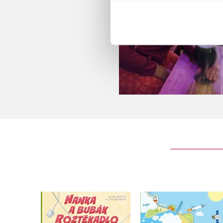
Moje první objevová
Hanka a bubák
Země
Roztěkadlo