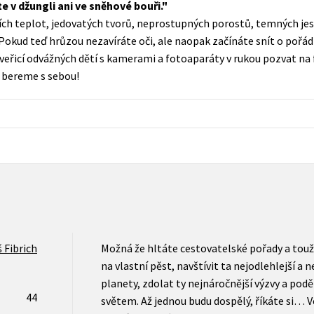
e v džungli ani ve sněhové bouři.
Populárně - naučná pro dospělé
h teplot, jedovatých tvorů, neprostupných porostů, temných jesk
Young adult (SK)
Populárně - naučné pro děti
Pokud teď hrůzou nezavíráte oči, ale naopak začínáte snít o pořá
Zahraniční literatura
veřicí odvážných dětí s kamerami a fotoaparáty v rukou pozvat na f
Předškoláci
 bereme s sebou!
Zdraví a životní styl
Příroda a zahrada
šechny tituly
 Fibrich
Možná že hltáte cestovatelské pořady a touž
na vlastní pěst, navštívit ta nejodlehlejší a
planety, zdolat ty nejnáročnější výzvy a podě
44
světem. Až jednou budu dospělý, říkáte si… V