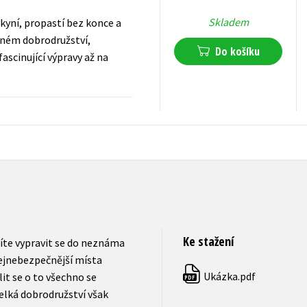
Skladem
yní, propastí bez konce a
dném dobrodružství,
Do košíku
ascinující výpravy až na
199
Kč
s DPH
Ke stažení
íte vypravit se do neznáma
 nejnebezpečnější místa
Ukázka.pdf
lit se o to všechno se
PDF
elká dobrodružství však