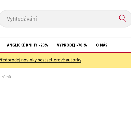
Vyhledávání
ANGLICKÉ KNIHY -20%
VÝPRODEJ -70 %
O NÁS
Předprodej novinky bestsellerové autorky
Přírodní vědy
Křížovky
Společnost, politika
xtrémů
Kuchařky
Technika a věda
New Adult
Učebnice
Ostatní
Umění a kultura
Počítače
Výchova a pedagogika
Poezie
Young adult