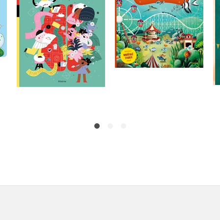
Helena Haraštová
Do košíku
Do košíku
215 Kč
269 Kč
199 Kč
249 Kč