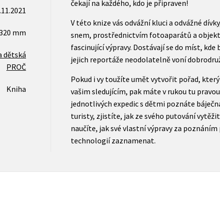
čekají na každého, kdo je připraven!
.11.2021
V této knize vás odvážní kluci a odvážné dívky,
x320 mm
snem, prostřednictvím fotoaparátů a objekt
fascinující výpravy. Dostávají se do míst, kde 
a dětská
jejich reportáže neodolatelně voní dobrod
PROČ
Pokud i vy toužíte umět vytvořit pořad, který
Kniha
vašim sledujícím, pak máte v rukou tu pravou
jednotlivých expedic s dětmi poznáte báječn
turisty, zjistíte, jak ze svého putování vytě
naučíte, jak své vlastní výpravy za poznání
technologií zaznamenat.