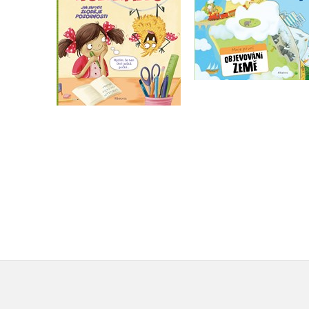
Helena Haraštová
Helena Haraštová
Do košíku
Do košíku
239 Kč
299 Kč
215 Kč
269 Kč