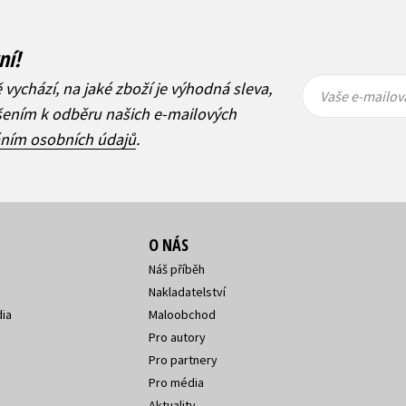
ní!
Vaše e-
Vaše e-
ě vychází, na jaké zboží je výhodná sleva,
mailová
mailová
Vaše e-mailov
adresa
adresa
ášením k odběru našich e-mailových
áním osobních údajů
.
O NÁS
Náš příběh
Nakladatelství
ia
Maloobchod
Pro autory
Pro partnery
Pro média
Aktuality