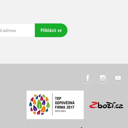
Přihlásit se
á adresa