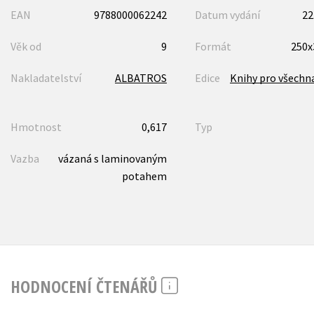
EAN
9788000062242
Datum vydání
22
Věk od
9
Formát
250
Nakladatelství
ALBATROS
Edice
Knihy pro všechn
Hmotnost
0,617
Typ
Vazba
vázaná s laminovaným
potahem
HODNOCENÍ ČTENÁŘŮ