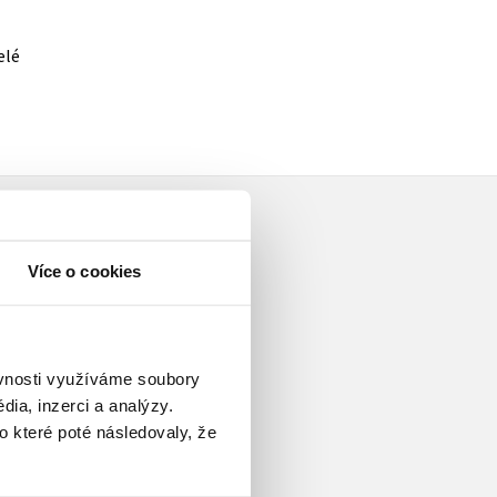
elé
Více o cookies
kladatelství B4U Publishing,
ěvnosti využíváme soubory
atelství Albatros. Je autorkou
ia, inzerci a analýzy.
které vyšly v řadě zemí světa.
o které poté následovaly, že
 ráda cestuje (hlavně vlakem),
dá si se svými dvěma zvídavými