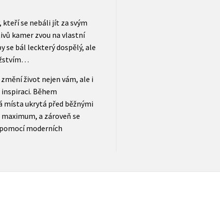
 kteří se nebáli jít za svým
ivů kamer zvou na vlastní
by se bál leckterý dospělý, ale
ružstvím…
 změní život nejen vám, ale i
 inspiraci. Během
á místa ukrytá před běžnými
žit maximum, a zároveň se
m pomocí moderních