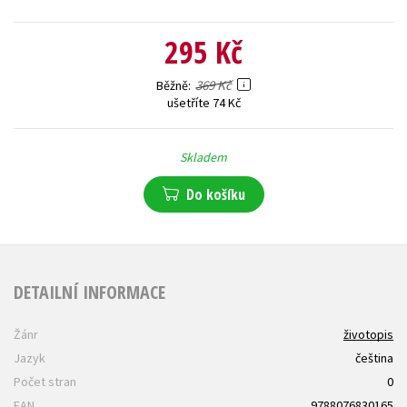
295 Kč
369 Kč
Běžně
ušetříte 74 Kč
Skladem
Do košíku
DETAILNÍ INFORMACE
Žánr
životopis
Jazyk
čeština
Počet stran
0
EAN
9788076830165