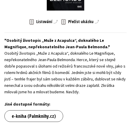
Young adult (SK)
Zahraniční literatura
Zdraví a životní styl
Listování
Přečíst ukázku
Všechny tituly
Osobitý životopis „Muže z Acapulca“, doknalého Le
Magnifique, nepřekonatelného Jean-Paula Belmonda.
Osobitý životopis „Muže z Acapulca“, doknalého Le Magnifique,
nepřekonatelného Jean-Paula Belmonda. Herce, který se stejně
dobře popasoval s úlohami od režisérů francouzské nové vlny, jako s
rolemi hrdinů akčních filmů či komedií. Jedním jste si mohli být vždy
jistí – tenhle frajer byl sám sebou v každém záběru, dublovat se nikdy
nenechal a svou odvahu několikrát velmi draze zaplatil. Zkrátka
milovali jsme ho a milovat budeme. Navždy.
Jiné dostupné formáty:
e-kniha (Palmknihy.cz)