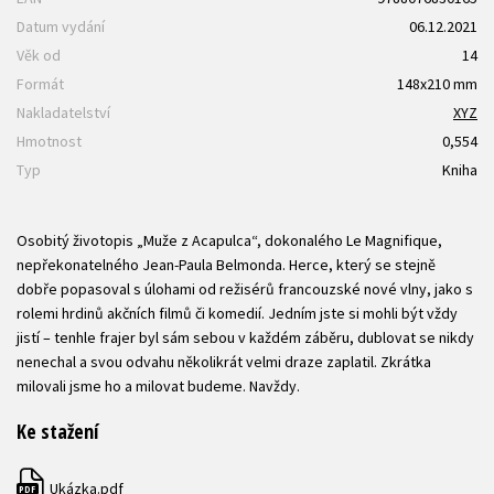
Datum vydání
06.12.2021
Věk od
14
Formát
148x210 mm
Nakladatelství
XYZ
Hmotnost
0,554
Typ
Kniha
Osobitý životopis „Muže z Acapulca“, dokonalého Le Magnifique,
nepřekonatelného Jean-Paula Belmonda. Herce, který se stejně
dobře popasoval s úlohami od režisérů francouzské nové vlny, jako s
rolemi hrdinů akčních filmů či komedií. Jedním jste si mohli být vždy
jistí – tenhle frajer byl sám sebou v každém záběru, dublovat se nikdy
nenechal a svou odvahu několikrát velmi draze zaplatil. Zkrátka
milovali jsme ho a milovat budeme. Navždy.
Ke stažení
Ukázka.pdf
PDF