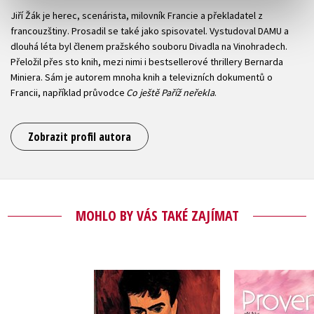
Jiří Žák je herec, scenárista, milovník Francie a překladatel z
francouzštiny. Prosadil se také jako spisovatel. Vystudoval DAMU a
dlouhá léta byl členem pražského souboru Divadla na Vinohradech.
Přeložil přes sto knih, mezi nimi i bestsellerové thrillery Bernarda
Miniera. Sám je autorem mnoha knih a televizních dokumentů o
Francii, například průvodce
Co ještě Paříž neřekla
.
Zobrazit profil autora
MOHLO BY VÁS TAKÉ ZAJÍMAT
Provence 
Prokletý Modigliani
nezn