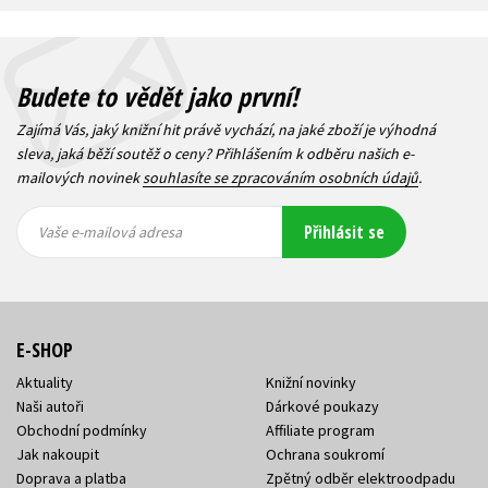
Budete to vědět jako první!
Zajímá Vás, jaký knižní hit právě vychází, na jaké zboží je výhodná
sleva, jaká běží soutěž o ceny? Přihlášením k odběru našich e-
mailových novinek
souhlasíte se zpracováním osobních údajů
.
Vaše e-
Vaše e-
Přihlásit se
mailová
mailová
Vaše e-mailová adresa
adresa
adresa
E-SHOP
Aktuality
Knižní novinky
Naši autoři
Dárkové poukazy
Obchodní podmínky
Affiliate program
Jak nakoupit
Ochrana soukromí
Doprava a platba
Zpětný odběr elektroodpadu