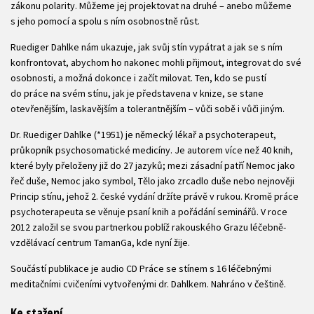
zákonu polarity. Můžeme jej projektovat na druhé – anebo můžeme
s jeho pomocí a spolu s ním osobnostně růst.
Ruediger Dahlke nám ukazuje, jak svůj stín vypátrat a jak se s ním
konfrontovat, abychom ho nakonec mohli přijmout, integrovat do své
osobnosti, a možná dokonce i začít milovat. Ten, kdo se pustí
do práce na svém stínu, jak je představena v knize, se stane
otevřenějším, laskavějším a tolerantnějším – vůči sobě i vůči jiným.
Dr. Ruediger Dahlke (*1951) je německý lékař a psychoterapeut,
průkopník psychosomatické medicíny. Je autorem více než 40 knih,
které byly přeloženy již do 27 jazyků; mezi zásadní patří Nemoc jako
řeč duše, Nemoc jako symbol, Tělo jako zrcadlo duše nebo nejnověji
Princip stínu, jehož 2. české vydání držíte právě v rukou. Kromě práce
psychoterapeuta se věnuje psaní knih a pořádání seminářů. V roce
2012 založil se svou partnerkou poblíž rakouského Grazu léčebně-
vzdělávací centrum TamanGa, kde nyní žije.
Součástí publikace je audio CD Práce se stínem s 16 léčebnými
meditačními cvičeními vytvořenými dr. Dahlkem. Nahráno v češtině.
Ke stažení