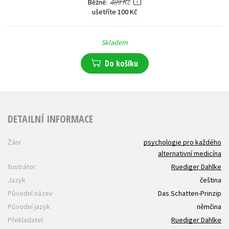
499 Kč
Běžně
ušetříte 100 Kč
Skladem
Do košíku
DETAILNÍ INFORMACE
Žánr
psychologie pro každého
alternativní medicína
Ilustrátor
Ruediger Dahlke
Jazyk
čeština
Původní název
Das Schatten-Prinzip
Původní jazyk
němčina
Překladatel
Ruediger Dahlke