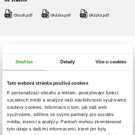
Obsah.pdf
Ukázka.pdf
Ukázka.pdf
PDF
PDF
PDF
HODNOCENÍ ČTENÁŘŮ
Souhlas
Detaily
Více o cookies
V současné době nejsou vytvořena žádná uživatelská hodnocení.
Vaše hodnocení
Tato webová stránka používá cookies
Uživatelskou recenzi mohou vkládat pouze registrovaní uživatelé
K personalizaci obsahu a reklam, poskytování funkcí
sociálních médií a analýze naší návštěvnosti využíváme
Přihlásit
soubory cookies.
Informace o tom, jak náš web
využíváme, sdílíme se svými partnery pro sociální
média, inzerci a analýzy.
Partneři mohou zkombinovat
tyto údaje s dalšími informacemi, které jim byly
AUTOR KNIHY