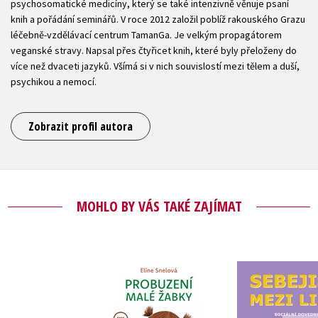
psychosomatické medicíny, který se také intenzivně věnuje psaní
knih a pořádání seminářů. V roce 2012 založil poblíž rakouského Grazu
léčebně-vzdělávací centrum TamanGa. Je velkým propagátorem
veganské stravy. Napsal přes čtyřicet knih, které byly přeloženy do
více než dvaceti jazyků. Všímá si v nich souvislostí mezi tělem a duší,
psychikou a nemocí.
Zobrazit profil autora
MOHLO BY VÁS TAKÉ ZAJÍMAT
Probuzení malé
Sebejistě m
žabky
Emily Dave
Eline Snelová