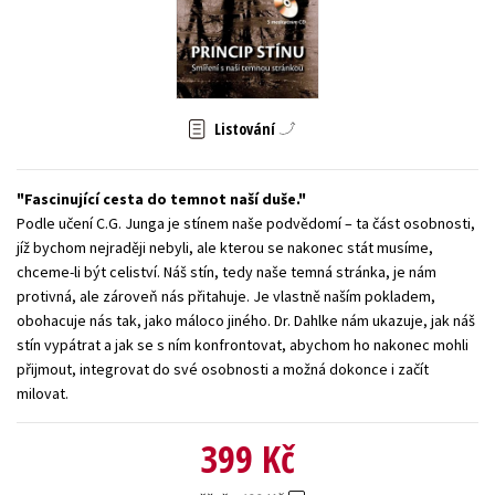
Young adult (SK)
Zahraniční literatura
Zdraví a životní styl
Všechny tituly
Listování
Fascinující cesta do temnot naší duše.
Podle učení C.G. Junga je stínem naše podvědomí – ta část osobnosti,
jíž bychom nejraději nebyli, ale kterou se nakonec stát musíme,
chceme-li být celiství. Náš stín, tedy naše temná stránka, je nám
protivná, ale zároveň nás přitahuje. Je vlastně naším pokladem,
obohacuje nás tak, jako máloco jiného. Dr. Dahlke nám ukazuje, jak náš
stín vypátrat a jak se s ním konfrontovat, abychom ho nakonec mohli
přijmout, integrovat do své osobnosti a možná dokonce i začít
milovat.
399 Kč