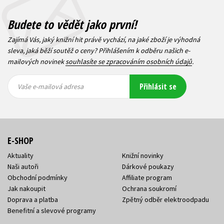
Budete to vědět jako první!
Zajímá Vás, jaký knižní hit právě vychází, na jaké zboží je výhodná
sleva, jaká běží soutěž o ceny? Přihlášením k odběru našich e-
mailových novinek
souhlasíte se zpracováním osobních údajů
.
Vaše e-
Vaše e-
Přihlásit se
mailová
mailová
Vaše e-mailová adresa
adresa
adresa
E-SHOP
Aktuality
Knižní novinky
Naši autoři
Dárkové poukazy
Obchodní podmínky
Affiliate program
Jak nakoupit
Ochrana soukromí
Doprava a platba
Zpětný odběr elektroodpadu
Benefitní a slevové programy