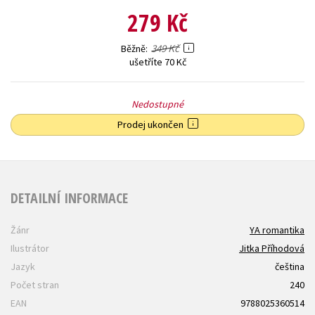
279 Kč
349 Kč
Běžně
ušetříte 70 Kč
Nedostupné
Prodej ukončen
DETAILNÍ INFORMACE
Žánr
YA romantika
Ilustrátor
Jitka Příhodová
Jazyk
čeština
Počet stran
240
EAN
9788025360514