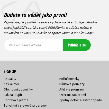
Budete to vědět jako první!
Zajímá Vás, jaký knižní hit právě vychází, na jaké zboží je výhodná
sleva, jaká běží soutěž o ceny? Přihlášením k odběru našich e-
mailových novinek
souhlasíte se zpracováním osobních údajů
.
Vaše e-
Vaše e-
Přihlásit se
mailová
mailová
Vaše e-mailová adresa
adresa
adresa
E-SHOP
Aktuality
Knižní novinky
Naši autoři
Dárkové poukazy
Obchodní podmínky
Affiliate program
Jak nakoupit
Ochrana soukromí
Doprava a platba
Zpětný odběr elektroodpadu
Benefitní a slevové programy