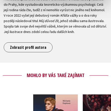
do Prahy, kde vystudovala teoreticko-výzkumnou psychologii. Celá
její rodina ráda čte, tudíž z ní nemohlo vyrůst nic jiného než knihomol.
V roce 2022 vyšel její debutový román
Křídla vážky
a o dva roky
později následoval titul
Můj důvod žít
, jehož obálku sama ilustrovala.
Spojila tak svoje dvě největší vášně, kterým se věnovala už od dětství.
Její ilustrace dnes zdobí celou řadu dalších knih.
Zobrazit profil autora
MOHLO BY VÁS TAKÉ ZAJÍMAT
Můj důvod žít
Krvavý 