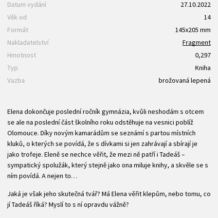
Datum vydání
27.10.2022
Věk od
14
Formát
145x205 mm
Nakladatelství
Fragment
Hmotnost
0,297
Typ
Kniha
Vazba
brožovaná lepená
Elena dokončuje poslední ročník gymnázia, kvůli neshodám s otcem
se ale na poslední část školního roku odstěhuje na vesnici poblíž
Olomouce. Díky novým kamarádům se seznámí s partou místních
kluků, o kterých se povídá, že s dívkami si jen zahrávají a sbírají je
jako trofeje. Eleně se nechce věřit, že mezi ně patří i Tadeáš –
sympatický spolužák, který stejně jako ona miluje knihy, a skvěle se s
ním povídá. A nejen to…
Jaká je však jeho skutečná tvář? Má Elena věřit klepům, nebo tomu, co
jí Tadeáš říká? Myslí to s ní opravdu vážně?