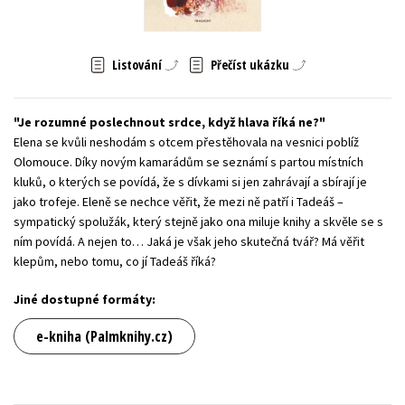
Young adult (SK)
Zahraniční literatura
Zdraví a životní styl
Listování
Přečíst ukázku
Všechny tituly
Je rozumné poslechnout srdce, když hlava říká ne?
Elena se kvůli neshodám s otcem přestěhovala na vesnici poblíž
Olomouce. Díky novým kamarádům se seznámí s partou místních
kluků, o kterých se povídá, že s dívkami si jen zahrávají a sbírají je
jako trofeje. Eleně se nechce věřit, že mezi ně patří i Tadeáš –
sympatický spolužák, který stejně jako ona miluje knihy a skvěle se s
ním povídá. A nejen to… Jaká je však jeho skutečná tvář? Má věřit
klepům, nebo tomu, co jí Tadeáš říká?
Jiné dostupné formáty:
e-kniha (Palmknihy.cz)