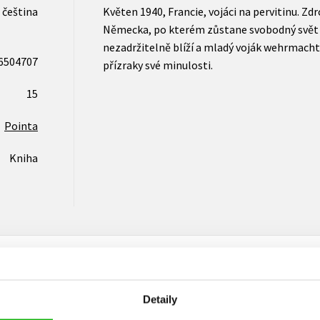
čeština
Květen 1940, Francie, vojáci na pervitinu. Zdr
Německa, po kterém zůstane svobodný svět l
nezadržitelně blíží a mladý voják wehrmacht
6504707
přízraky své minulosti.
15
Pointa
Kniha
Detaily
Vaše hodnocení