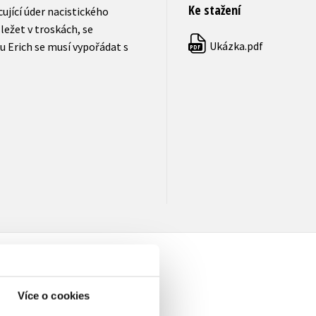
Ke stažení
cující úder nacistického
ežet v troskách, se
Ukázka.pdf
u Erich se musí vypořádat s
PDF
Více o cookies