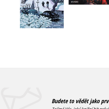
Do košíku
Do košíku
279 Kč
349 Kč
319 Kč
399 Kč
Budete to vědět jako prv
Zajímá Vás, jaký knižní hit práv