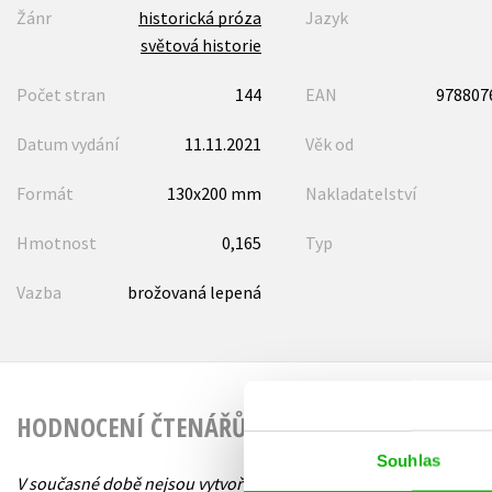
Žánr
historická próza
Jazyk
světová historie
Počet stran
144
EAN
978807
Datum vydání
11.11.2021
Věk od
Formát
130x200 mm
Nakladatelství
Hmotnost
0,165
Typ
Vazba
brožovaná lepená
HODNOCENÍ ČTENÁŘŮ
Souhlas
V současné době nejsou vytvořena žádná