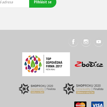
Přihlásit se
á adresa