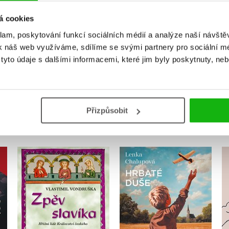
Uživatelskou recenzi mohou vkládat pouze registrovaní uživat
á cookies
klam, poskytování funkcí sociálních médií a analýze naší návšt
Přihlásit
k náš web využíváme, sdílíme se svými partnery pro sociální méd
yto údaje s dalšími informacemi, které jim byly poskytnuty, neb
MOHLO BY VÁS TAKÉ ZAJÍMAT
Přizpůsobit
Hrbaté duše
ti
Zpěv slavíka
(audiokniha na CD)
)
Vlastimil Vondruška
Lenka Chalupová