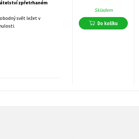
přátelství zpřetrhaném
Skladem
vobodný svět ležet v
Do košíku
nulosti.
199
Kč
s DPH