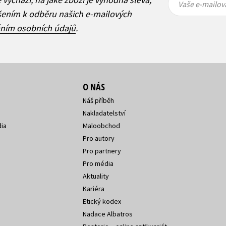
mailová
mailová
Vaše e-mailov
adresa
adresa
ášením k odběru našich e-mailových
áním osobních údajů
.
O NÁS
Náš příběh
Nakladatelství
ia
Maloobchod
Pro autory
Pro partnery
Pro média
Aktuality
Kariéra
Etický kodex
Nadace Albatros