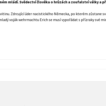
eném mládí. Svědectví člověka o hrůzách a zoufalství války a 
Populárně - naučná pro dospělé
Young adult (SK)
Populárně - naučné pro děti
rvitinu. Zdrcující úder nacistického Německa, po kterém zůstane s
Zahraniční literatura
 mladý voják wehrmachtu Erich se musí vypořádat s přízraky své mi
Předškoláci
Zdraví a životní styl
Příroda a zahrada
šechny tituly