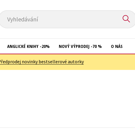
Vyhledávání
ANGLICKÉ KNIHY -20%
NOVÝ VÝPRODEJ -70 %
O NÁS
Předprodej novinky bestsellerové autorky
Přírodní vědy
Křížovky
Společnost, politika
Kuchařky
Technika a věda
New Adult
Učebnice
Ostatní
Umění a kultura
Počítače
Výchova a pedagogika
Poezie
Young adult