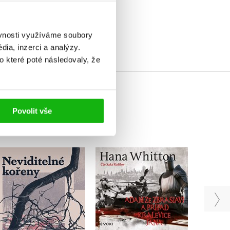
elé
ěvnosti využíváme soubory
ia, inzerci a analýzy.
o které poté následovaly, že
Povolit vše
Adam ze Zbraslavi a
Neviditelné kořeny
případ kralevice Jana
Richa
(audiokniha na CD)
Hynek Čapka
Hana Whitton