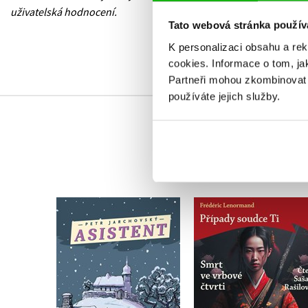
uživatelská hodnocení.
Tato webová stránka použív
K personalizaci obsahu a re
cookies.
Informace o tom, ja
Partneři mohou zkombinovat t
používáte jejich služby.
Případy soudce Ti:
Asistent
Smrt ve vrbové čtvr
Petr Jarchovský
(audiokniha na CD
Frédéric Lenormand