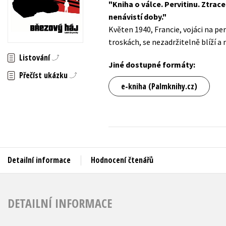
Kniha o válce. Pervitinu. Ztrac
Auto - moto
nenávistí doby.
Jazyky
Beletrie pro děti
Květen 1940, Francie, vojáci na pe
Kalendáře
troskách, se nezadržitelně blíží a
Beletrie pro dospělé
Kariéra a osobní rozvoj
Listování
Byznys a ekonomie
Jiné dostupné formáty:
Přečíst ukázku
Komiks
e-kniha (Palmknihy.cz)
V
Detailní informace
Hodnocení čtenářů
DETAILNÍ INFORMACE