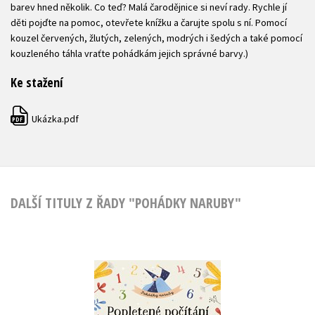
barev hned několik. Co teď? Malá čarodějnice si neví rady. Rychle jí
děti pojďte na pomoc, otevřete knížku a čarujte spolu s ní. Pomocí
kouzel červených, žlutých, zelených, modrých i šedých a také pomocí
kouzleného táhla vraťte pohádkám jejich správné barvy.)
Ke stažení
Ukázka.pdf
PDF
DALŠÍ TITULY Z ŘADY "POHÁDKY NARUBY"
Popletené počítání
Štěpánka Sekaninová