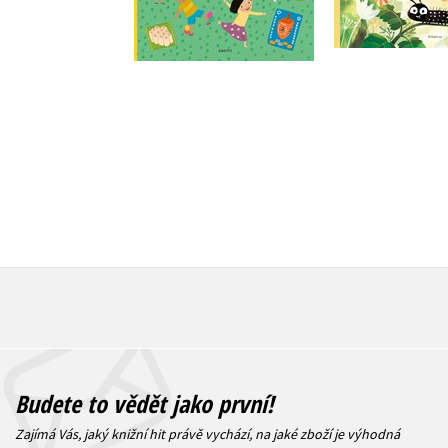
Do košík
Do košíku
239 Kč
2
199 Kč
249 Kč
Budete to vědět jako první!
Zajímá Vás, jaký knižní hit právě vychází, na jaké zboží je výhodná