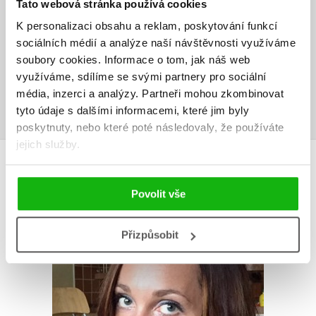
V současné době nejsou vytvořena žádná uživatelská hodnocení.
Tato webová stránka používá cookies
K personalizaci obsahu a reklam, poskytování funkcí
Vaše hodnocení
sociálních médií a analýze naší návštěvnosti využíváme
soubory cookies.
Informace o tom, jak náš web
Uživatelskou recenzi mohou vkládat pouze registrovaní uživatelé
využíváme, sdílíme se svými partnery pro sociální
média, inzerci a analýzy.
Partneři mohou zkombinovat
Přihlásit
tyto údaje s dalšími informacemi, které jim byly
poskytnuty, nebo které poté následovaly, že používáte
jejich služby.
AUTOR KNIHY
Povolit vše
Přizpůsobit