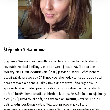
Štěpánka Sekaninová
Štěpánka Sekaninová vyrostla a své dětství strávila v kolínských
rovinách Polabské nížiny. Ze srdce Čech ji osud zavál do srdce
Moravy. Na FF MU vystudovala Český jazyk a historii. Ještě během
studií začala pracovat v ČT Brno, kde jako redaktorka zpravodajství
procestovala a poznala každý kout Jihomoravského regionu. Ze
zpravodajství později přešla na dramaturgii zábavných a dětských
pořadů brněnského studia. Vzhledem k tomu, že Štěpánka miluje knihy
a celý svůj život touží psát, nezaváhala ani minutu, když se jí na její
další životní cestě naskytla příležitost pracovat jako literární
redaktorka v Albatros Media. A tak píše, je obklopena nádhernými