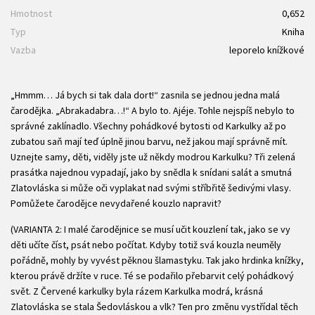
Hmotnost
0,652
Typ
Kniha
Vazba
leporelo knížkové
„Hmmm… Já bych si tak dala dort!“ zasnila se jednou jedna malá
čarodějka. „Abrakadabra…!“ A bylo to. Ajéje. Tohle nejspíš nebylo to
správné zaklínadlo. Všechny pohádkové bytosti od Karkulky až po
zubatou saň mají teď úplně jinou barvu, než jakou mají správně mít.
Uznejte samy, děti, viděly jste už někdy modrou Karkulku? Tři zelená
prasátka najednou vypadají, jako by snědla k snídani salát a smutná
Zlatovláska si může oči vyplakat nad svými stříbřitě šedivými vlasy.
Pomůžete čarodějce nevydařené kouzlo napravit?
(VARIANTA 2: I malé čarodějnice se musí učit kouzlení tak, jako se vy
děti učíte číst, psát nebo počítat. Kdyby totiž svá kouzla neuměly
pořádně, mohly by vyvést pěknou šlamastyku. Tak jako hrdinka knížky,
kterou právě držíte v ruce. Té se podařilo přebarvit celý pohádkový
svět. Z Červené karkulky byla rázem Karkulka modrá, krásná
Zlatovláska se stala Šedovláskou a vlk? Ten pro změnu vystřídal těch