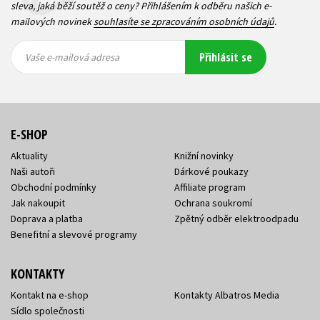
sleva, jaká běží soutěž o ceny? Přihlášením k odběru našich e-
mailových novinek
souhlasíte se zpracováním osobních údajů
.
Vaše e-
Vaše e-
Přihlásit se
mailová
mailová
Vaše e-mailová adresa
adresa
adresa
E-SHOP
Aktuality
Knižní novinky
Naši autoři
Dárkové poukazy
Obchodní podmínky
Affiliate program
Jak nakoupit
Ochrana soukromí
Doprava a platba
Zpětný odběr elektroodpadu
Benefitní a slevové programy
KONTAKTY
Kontakt na e-shop
Kontakty Albatros Media
Sídlo společnosti