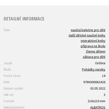
DETAILNÍ INFORMACE
Žánr
naučná beletrie pro děti
další dětské naučné knihy
interaktivní knihy
příprava na školu
čteme dětem
zábava pro děti
Jazyk
čeština
Řada
Pohádky naruby
Počet stran
14
EAN
9788000062426
Datum vydání
02.05.2022
Věk od
3
Formát
210x210 mm
Nakladatelství
ALBATROS