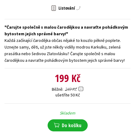
Listování
Young adult (SK)
Zahraniční literatura
Zdraví a životní styl
Všechny tituly
Čarujte společně s malou čarodějkou a navraťte pohádkovým
bytostem jejich správné barvy!
Každá začínající čarodějka občas nějaké to kouzlo pěkně poplete.
Uznejte samy, děti, už jste někdy viděly modrou Karkulku, zelená
prasátka nebo šedivou Zlatovlásku? Čarujte společně s malou
čarodějkou a navraťte pohádkovým bytostem jejich správné barvy!
199 Kč
249 Kč
Běžně
ušetříte 50 Kč
Skladem
Do košíku