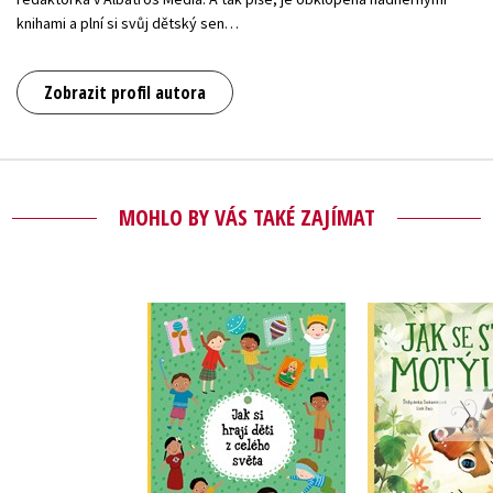
knihami a plní si svůj dětský sen…
Zobrazit profil autora
MOHLO BY VÁS TAKÉ ZAJÍMAT
Jak si hrají děti z
Jak se stát
celého světa
Štěpánka Se
Štěpánka Sekaninová