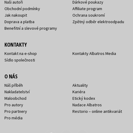
Naši autoři
Dárkové poukazy
Obchodní podmínky
Affiliate program
Jak nakoupit
Ochrana soukromí
Doprava a platba
Zpětný odběr elektroodpadu
Benefitní a slevové programy
KONTAKTY
Kontakt na e-shop
Kontakty Albatros Media
Sídlo společnosti
O NÁS
Náš příběh
Aktuality
Nakladatelství
Kariéra
Maloobchod
Etický kodex
Pro autory
Nadace Albatros
Pro partnery
Restorio – online antikvariát
Pro média