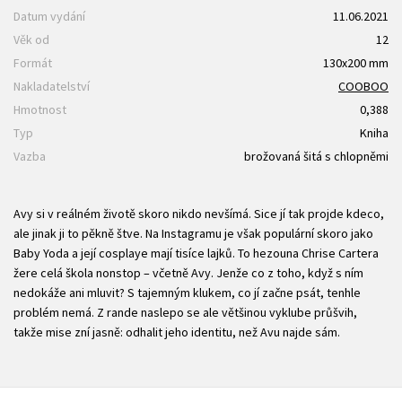
Datum vydání
11.06.2021
Věk od
12
Formát
130x200 mm
Nakladatelství
COOBOO
Hmotnost
0,388
Typ
Kniha
Vazba
brožovaná šitá s chlopněmi
Avy si v reálném životě skoro nikdo nevšímá. Sice jí tak projde kdeco,
ale jinak ji to pěkně štve. Na Instagramu je však populární skoro jako
Baby Yoda a její cosplaye mají tisíce lajků. To hezouna Chrise Cartera
žere celá škola nonstop – včetně Avy. Jenže co z toho, když s ním
nedokáže ani mluvit? S tajemným klukem, co jí začne psát, tenhle
problém nemá. Z rande naslepo se ale většinou vyklube průšvih,
takže mise zní jasně: odhalit jeho identitu, než Avu najde sám.