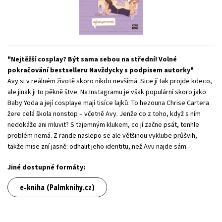
Young adult (SK)
Zahraniční literatura
Zdraví a životní styl
Všechny tituly
Nejtěžší cosplay? Být sama sebou na střední! Volné
pokračování bestselleru Navždycky s podpisem autorky
Avy si v reálném životě skoro nikdo nevšímá. Sice jí tak projde kdeco,
ale jinak ji to pěkně štve. Na Instagramu je však populární skoro jako
Baby Yoda a její cosplaye mají tisíce lajků. To hezouna Chrise Cartera
žere celá škola nonstop – včetně Avy. Jenže co z toho, když s ním
nedokáže ani mluvit? S tajemným klukem, co jí začne psát, tenhle
problém nemá. Z rande naslepo se ale většinou vyklube průšvih,
takže mise zní jasně: odhalit jeho identitu, než Avu najde sám.
Jiné dostupné formáty:
e-kniha (Palmknihy.cz)