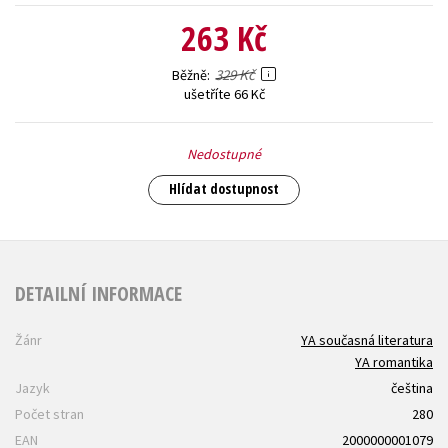
263 Kč
329 Kč
Běžně
ušetříte 66 Kč
Nedostupné
Hlídat dostupnost
DETAILNÍ INFORMACE
Žánr
YA současná literatura
YA romantika
Jazyk
čeština
Počet stran
280
EAN
2000000001079