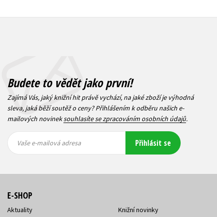
Budete to vědět jako první!
Zajímá Vás, jaký knižní hit právě vychází, na jaké zboží je výhodná
sleva, jaká běží soutěž o ceny? Přihlášením k odběru našich e-
mailových novinek
souhlasíte se zpracováním osobních údajů
.
Vaše e-
Vaše e-
Přihlásit se
mailová
mailová
Vaše e-mailová adresa
adresa
adresa
E-SHOP
Aktuality
Knižní novinky