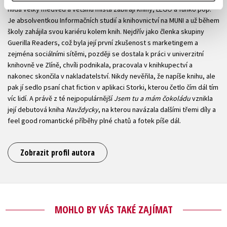
hlídá velký medvěd a většinu místa zabírají knihy, LEGO a funko pop.
Je absolventkou Informačních studií a knihovnictví na MUNI a už během
školy zahájila svou kariéru kolem knih. Nejdřív jako členka skupiny
Guerilla Readers, což byla její první zkušenost s marketingem a
zejména sociálními sítěmi, později se dostala k práci v univerzitní
knihovně ve Zlíně, chvíli podnikala, pracovala v knihkupectví a
nakonec skončila v nakladatelství. Nikdy nevěřila, že napíše knihu, ale
pak jí sedlo psaní chat fiction v aplikaci Storki, kterou četlo čím dál tím
víc lidí. A právě z té nejpopulárnější
Jsem tu a mám čokoládu
vznikla
její debutová kniha
Navždycky
, na kterou navázala dalšími třemi díly a
feel good romantické příběhy plné chatů a fotek píše dál.
Zobrazit profil autora
MOHLO BY VÁS TAKÉ ZAJÍMAT