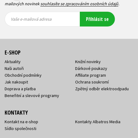
mailových novinek
souhlasíte se zpracováním osobních údajů
.
Vaše e-
Vaše e-
Přihlásit se
mailová
mailová
Vaše e-mailová adresa
adresa
adresa
E-SHOP
Aktuality
Knižní novinky
Naši autoři
Dárkové poukazy
Obchodní podmínky
Affiliate program
Jak nakoupit
Ochrana soukromí
Doprava a platba
Zpětný odběr elektroodpadu
Benefitní a slevové programy
KONTAKTY
Kontakt na e-shop
Kontakty Albatros Media
Sídlo společnosti