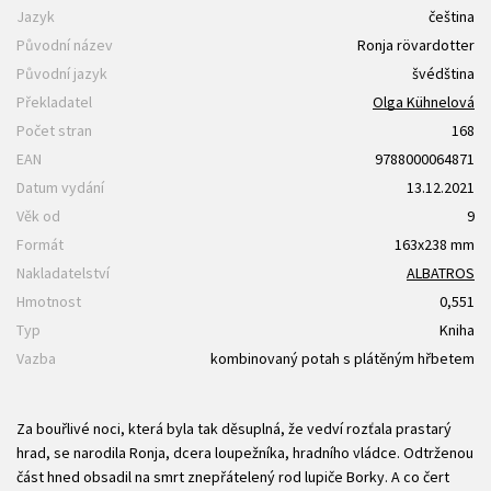
Jazyk
čeština
Původní název
Ronja rövardotter
Původní jazyk
švédština
Překladatel
Olga Kühnelová
Počet stran
168
EAN
9788000064871
Datum vydání
13.12.2021
Věk od
9
Formát
163x238 mm
Nakladatelství
ALBATROS
Hmotnost
0,551
Typ
Kniha
Vazba
kombinovaný potah s plátěným hřbetem
Za bouřlivé noci, která byla tak děsuplná, že vedví rozťala prastarý
hrad, se narodila Ronja, dcera loupežníka, hradního vládce. Odtrženou
část hned obsadil na smrt znepřátelený rod lupiče Borky. A co čert