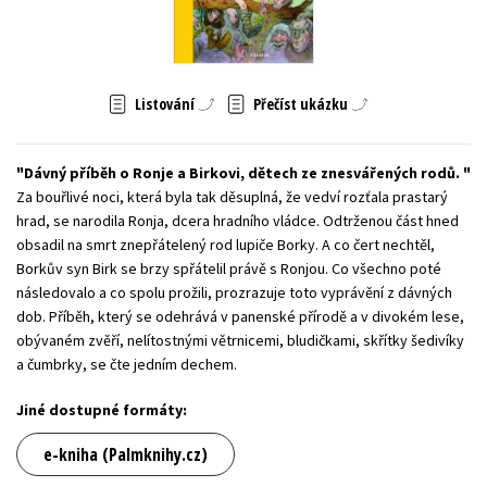
Young adult (SK)
Zahraniční literatura
Zdraví a životní styl
Všechny tituly
Listování
Přečíst ukázku
Dávný příběh o Ronje a Birkovi, dětech ze znesvářených rodů.
Za bouřlivé noci, která byla tak děsuplná, že vedví rozťala prastarý
hrad, se narodila Ronja, dcera hradního vládce. Odtrženou část hned
obsadil na smrt znepřátelený rod lupiče Borky. A co čert nechtěl,
Borkův syn Birk se brzy spřátelil právě s Ronjou. Co všechno poté
následovalo a co spolu prožili, prozrazuje toto vyprávění z dávných
dob. Příběh, který se odehrává v panenské přírodě a v divokém lese,
obývaném zvěří, nelítostnými větrnicemi, bludičkami, skřítky šedivíky
a čumbrky, se čte jedním dechem.
Jiné dostupné formáty:
e-kniha (Palmknihy.cz)