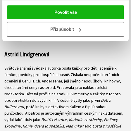
Povolit vše
Přizpůsobit
Astrid Lindgrenová
Světově známá švédská autorka psala knížky pro děti, scénáře k
filmům, povídky pro dospělé a básně. Získala nespočet literárních
ocenění (i Cenu H. Ch. Andersena), její jméno nesou školy, knihovny,
ulice, literární ceny i asteroid. Pracovala jako nakladatelská
redaktorka. Dětství prožila na statku u Vimmerby a zážitky z tohoto
období vtiskla i do svých knih. V češtině vyšly jako první
Děti z
Bullerbynu
, poté knihy s detektivem Kallem a Pipi Dlouhou
punčochou. Albatros je autorčiným výhradním českým nakladatelem,
vydal také tituly jako
Bratři Lví srdce
,
Karkulín ze střechy
,
Emilovy
skopičiny, Ronja, dcera loupežníka, Madynka
nebo
Lotta z Rošťácké