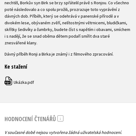
nechtěl, Borkův syn Birk se brzy spřátelil právě s Ronjou. Co všechno
poté následovalo a co spolu prožili, prozrazuje toto vyprávění z
dávných dob. Příběh, který se odehrává v panenské přírodě a v
divokém lese, obývaném zvěří, nelítostnými větrnicemi, bludičkami,
skřítky šedivíky a čumbrky, budete číst s napětím i obavami, smíchem
i s nadějí, že se snad oběma dětem podaří smířit dva staré
znesvářené klany.
Dávný příběh Ronji a Birka je známý i z filmového zpracování.
Ke stažení
Ukázka.pdf
PDF
HODNOCENÍ ČTENÁŘŮ
V současné době nejsou vytvořena žádná uživatelská hodnocení.