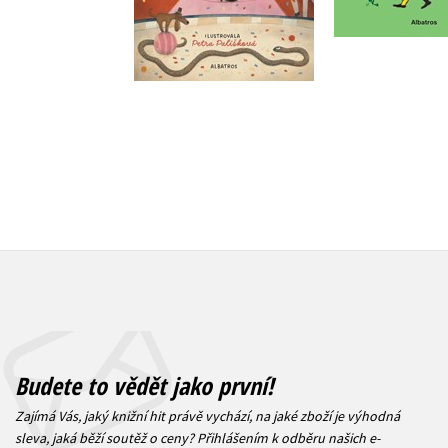
Do košík
Do košíku
279 Kč
3
319 Kč
399 Kč
Budete to vědět jako první!
Zajímá Vás, jaký knižní hit právě vychází, na jaké zboží je výhodná
sleva, jaká běží soutěž o ceny? Přihlášením k odběru našich e-