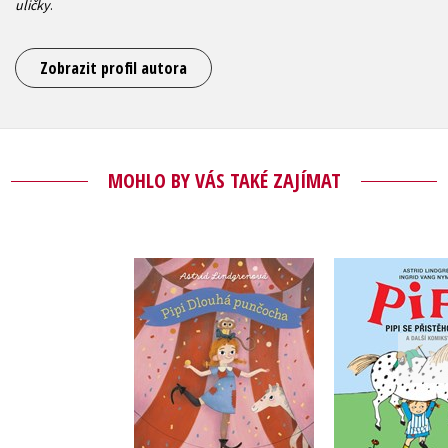
uličky
.
Zobrazit profil autora
MOHLO BY VÁS TAKÉ ZAJÍMAT
Pipi Dlouhá
Pipi se při
punčocha
Astrid Lind
Astrid Lindgrenová