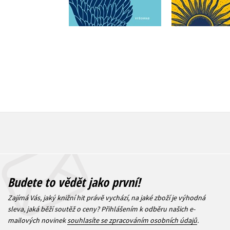
399 Kč
295 Kč
499 Kč
3
Budete to vědět jako první!
Zajímá Vás, jaký knižní hit právě vychází, na jaké zboží je výhodná
sleva, jaká běží soutěž o ceny? Přihlášením k odběru našich e-
mailových novinek
souhlasíte se zpracováním osobních údajů
.