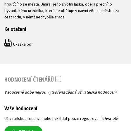
hroutícího se města. Umírá i jeho životní láska, dcera předního
byzantského úředníka, která se obětuje v naivní víře za město i za
čest rodu, v němž nechyběla zrada.
Ke stažení
Ukázka.pdf
PDF
HODNOCENÍ ČTENÁŘŮ
V současné době nejsou vytvořena žádná uživatelská hodnocení.
Vaše hodnocení
Uživatelskou recenzi mohou vkládat pouze registrovaní uživatelé