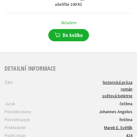
ušetříte 100 Kč
Skladem
Do košíku
DETAILNÍ INFORMACE
Žánr
historická próza
román
světová beletrie
Jazyk
čeština
Původní název
Johannes Angelos
Původní jazyk
finština
Překladatel
Marek E. Světlík
Počet stran
424