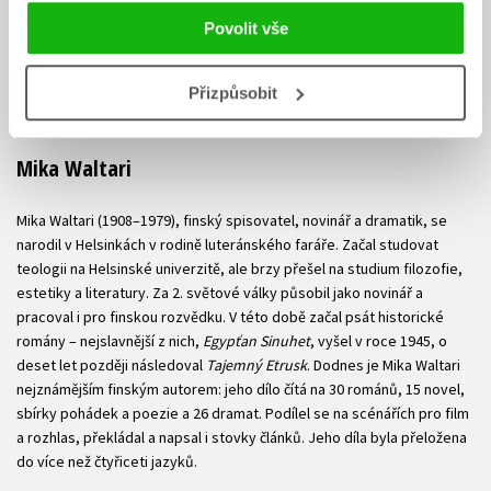
Povolit vše
Přizpůsobit
Mika Waltari
Mika Waltari (1908–1979), finský spisovatel, novinář a dramatik, se
narodil v Helsinkách v rodině luteránského faráře. Začal studovat
teologii na Helsinské univerzitě, ale brzy přešel na studium filozofie,
estetiky a literatury. Za 2. světové války působil jako novinář a
pracoval i pro finskou rozvědku. V této době začal psát historické
romány – nejslavnější z nich,
Egypťan Sinuhet
, vyšel v roce 1945, o
deset let později následoval
Tajemný Etrusk
. Dodnes je Mika Waltari
nejznámějším finským autorem: jeho dílo čítá na 30 románů, 15 novel,
sbírky pohádek a poezie a 26 dramat. Podílel se na scénářích pro film
a rozhlas, překládal a napsal i stovky článků. Jeho díla byla přeložena
do více než čtyřiceti jazyků.