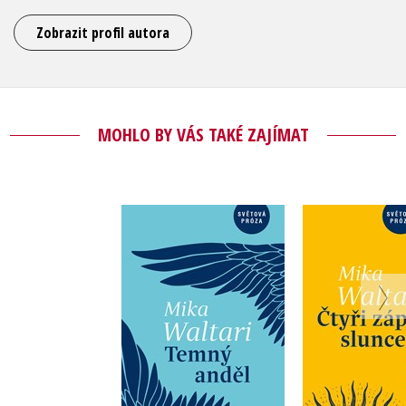
Zobrazit profil autora
MOHLO BY VÁS TAKÉ ZAJÍMAT
Temný anděl
Čtyři západ
Mika Waltari
Mika Wal
Do košíku
Do košík