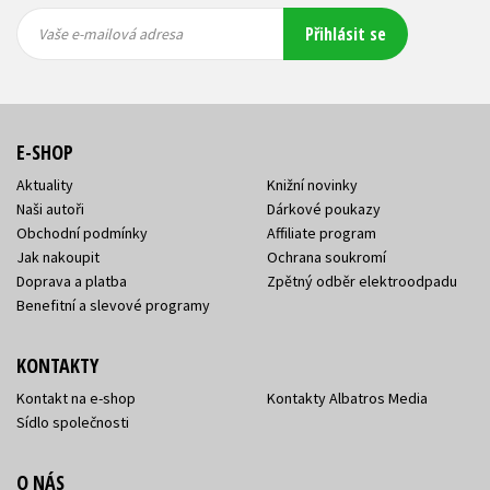
Vaše e-
Vaše e-
Přihlásit se
mailová
mailová
Vaše e-mailová adresa
adresa
adresa
E-SHOP
Aktuality
Knižní novinky
Naši autoři
Dárkové poukazy
Obchodní podmínky
Affiliate program
Jak nakoupit
Ochrana soukromí
Doprava a platba
Zpětný odběr elektroodpadu
Benefitní a slevové programy
KONTAKTY
Kontakt na e-shop
Kontakty Albatros Media
Sídlo společnosti
O NÁS