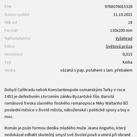
EAN
9788076015326
Datum vydání
11.10.2021
Věk od
18
Formát
130x200 mm
Nakladatelství
Vyšehrad
Edice
Světová próza
Hmotnost
0,515
Typ
Kniha
Vazba
vázaná s pap. potahem s lam. přebalem
Dobytí Cařihradu neboli Konstantinopole osmanskými Turky v roce
1453 je definitivním stvrzením zániku Byzantské říše. Barvitá
románová freska slavného finského romanopisce Miky Waltariho líčí
poslední měsíce v životě města, náboženské i politické spory a boj o
moc.
Román je psán formou deníku mladého muže Jeana Angieho, který
nedokázal odhalit skutečný smysl své životní pouti a umírá při obraně