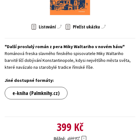
Young adult (SK)
Zahraniční literatura
Zdraví a životní styl
Všechny tituly
Listování
Přečíst ukázku
Další proslulý román z pera Miky Waltariho v novém hávu
Románová freska slavného finského spisovatele Miky Waltariho
barvitě líčí dobývání Konstantinopole, kdysi největšího města světa,
které navázalo na starobylé tradice římské říše.
Jiné dostupné formáty:
e-kniha (Palmknihy.cz)
399 Kč
499 Kč
Běžně