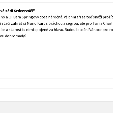
Populárně - naučná pro dospělé
Young adult (SK)
é sérii Srdcerváči
Populárně - naučné pro děti
ho a Olivera Springovy dost náročná. Všichni tři se teď snaží proží
Zahraniční literatura
Předškoláci
i stačí zahrát si Mario Kart s bráchou a ségrou, ale pro Tori a Ch
Zdraví a životní styl
íce a starosti s nimi spojené za hlavu. Budou letošní Vánoce pro 
Příroda a zahrada
dou dohromady?
šechny tituly