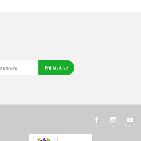
Přihlásit se
á adresa