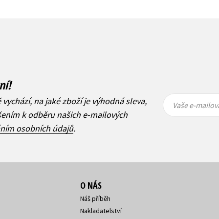
ní!
Vaše e-
Vaše e-
ě vychází, na jaké zboží je výhodná sleva,
mailová
mailová
Vaše e-mailov
adresa
adresa
ášením k odběru našich e-mailových
áním osobních údajů
.
O NÁS
Náš příběh
Nakladatelství