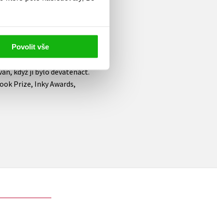
asné YA romány o nejrůznějších
),
Radio Silence
,
I Was Born for
kou LGBTQ+ YA romantického
Povolit vše
osti) a scenáristkou, tvůrkyní
rdcerváčů
, kterou promítá
án, když jí bylo devatenáct.
ook Prize, Inky Awards,