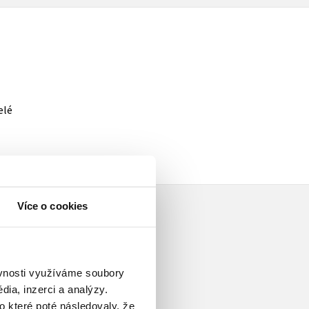
elé
Více o cookies
ěvnosti využíváme soubory
ia, inzerci a analýzy.
o které poté následovaly, že
átorka a scenáristka. Narodila