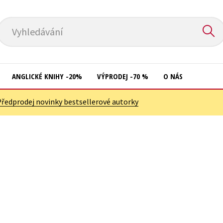
Vyhledávání
ANGLICKÉ KNIHY -20%
VÝPRODEJ -70 %
O NÁS
Předprodej novinky bestsellerové autorky
Přírodní vědy
Křížovky
Společnost, politika
Kuchařky
Technika a věda
New Adult
Učebnice
Ostatní
Umění a kultura
Počítače
Výchova a pedagogika
Poezie
Young adult