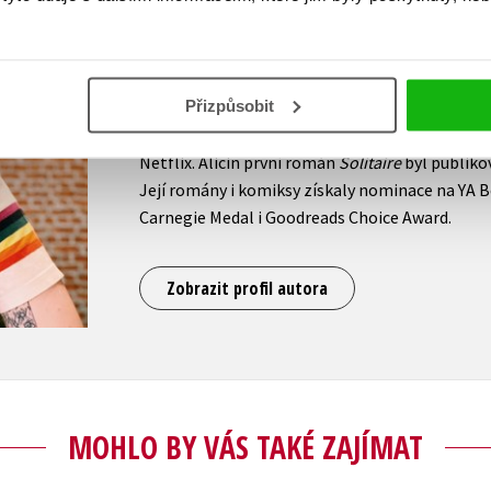
se v roce 1994 v britském Kentu. Napsala souč
katastrofách dospívání:
Solitaire
(CooBoo, 2014
This
a
Loveless
(CooBoo, 2022). Je také autor
Přizpůsobit
komiksu
Srdcerváči
(CooBoo, 2019 až do současn
a výkonnou producentkou televizní adaptace
S
Netflix. Alicin první román
Solitaire
byl publikov
Její romány i komiksy získaly nominace na YA B
Carnegie Medal i Goodreads Choice Award.
Zobrazit profil autora
MOHLO BY VÁS TAKÉ ZAJÍMAT