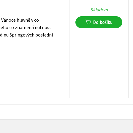
Skladem
t Vánoce hlavně v co
Do košíku
arlieho to znamená nutnost
rodinu Springových poslední
199
Kč
s DPH