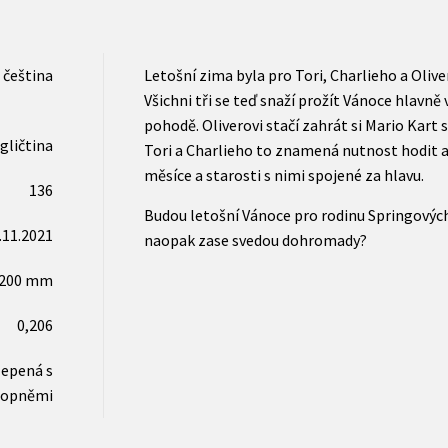
čeština
Letošní zima byla pro Tori, Charlieho a Oliv
Všichni tři se teď snaží prožít Vánoce hlavně 
pohodě. Oliverovi stačí zahrát si Mario Kart 
gličtina
Tori a Charlieho to znamená nutnost hodit a
měsíce a starosti s nimi spojené za hlavu.
136
Budou letošní Vánoce pro rodinu Springovýc
.11.2021
naopak zase svedou dohromady?
x200 mm
0,206
lepená s
lopněmi