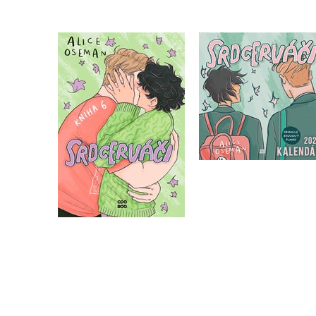
Srdcerváči - kalend
Srdcerváči 6
2026
Alice Oseman
Alice Oseman
Do košíku
Do košíku
439 Kč
549 Kč
63 Kč
79 Kč