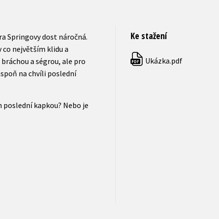
Ke stažení
era Springovy dost náročná.
v co největším klidu a
Ukázka.pdf
s bráchou a ségrou, ale pro
PDF
spoň na chvíli poslední
h poslední kapkou? Nebo je