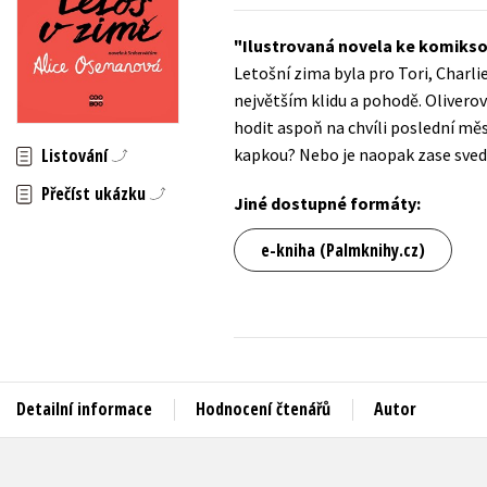
Auto - moto
Jazyky
Ilustrovaná novela ke komiksov
Beletrie pro děti
Letošní zima byla pro Tori, Charlie
Kalendáře
Beletrie pro dospělé
největším klidu a pohodě. Oliverov
Kariéra a osobní rozvoj
hodit aspoň na chvíli poslední měs
Byznys a ekonomie
kapkou? Nebo je naopak zase sve
Listování
Komiks
Přečíst ukázku
Jiné dostupné formáty:
V
e-kniha (Palmknihy.cz)
Detailní informace
Hodnocení čtenářů
Autor