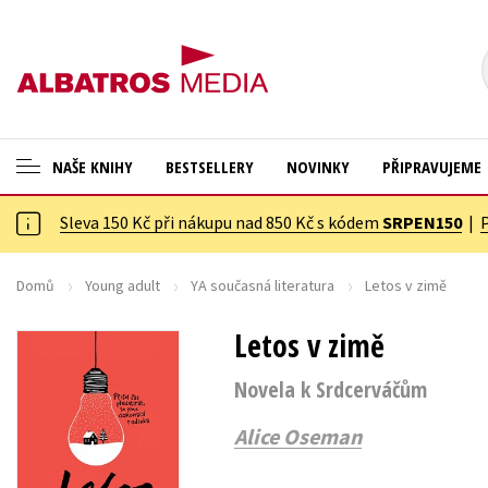
NAŠE KNIHY
BESTSELLERY
NOVINKY
PŘIPRAVUJEME
Sleva 150 Kč při nákupu nad 850 Kč s kódem
SRPEN150
|
ANGLICKÉ KNIHY -20 %
Cestování
VÝPRODEJ -70 %
Dárkové publikace
Domů
Young adult
YA současná literatura
Letos v zimě
KNIHY S DÁRKEM
Dárkové zboží
Letos v zimě
ASTERIX S DÁRKEM
Digitální fotografie
Novela k Srdcerváčům
🎁DÁRKOVÉ PUBLIKACE
Esoterika a duchovní svět
Alice Oseman
✉️ DÁRKOVÉ POUKAZY
Historie a military
Hobby