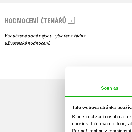
HODNOCENÍ ČTENÁŘŮ
V současné době nejsou vytvořena žádná
uživatelská hodnocení.
Souhlas
Tato webová stránka použív
K personalizaci obsahu a re
cookies.
Informace o tom, ja
Partneři mohou zkombinovat t