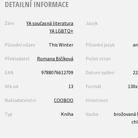
DETAILNÍ INFORMACE
Žánr
YA současná literatura
Jazyk
YA LGBTQ+
Původní název
This Winter
Původní jazyk
an
Překladatel
Romana Bičíková
Počet stran
EAN
9788076612709
Datum vydání
22
Věk od
13
Formát
130
Nakladatelství
COOBOO
Hmotnost
Typ
Kniha
Vazba
brožovaná 
ch