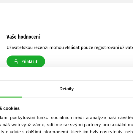
Vaše hodnocení
Uživatelskou recenzi mohou vkládat pouze registrovaní uživat
Přihlásit
Detaily
AUTOR KNIHY
á cookies
Alice Oseman
klam, poskytování funkcí sociálních médií a analýze naší návšt
k náš web využíváme, sdílíme se svými partnery pro sociální méd
yto údaje s dalšími informacemi, které jim byly poskytnuty, neb
Alice Oseman je oceňovaná spisovatelka, ilustr