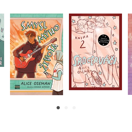
ář
Srdcerváči 2 -
Smysl mýho života
exkluzivní vydání
Alice Oseman
Alice Oseman
Do košíku
Do košíku
319 Kč
399 Kč
399 Kč
499 Kč