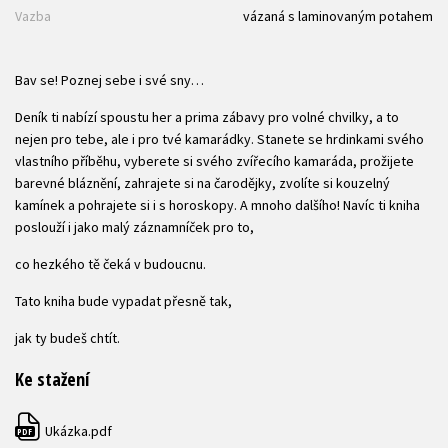
Vazba
vázaná s laminovaným potahem
Bav se! Poznej sebe i své sny…
Deník ti nabízí spoustu her a prima zábavy pro volné chvilky, a to
nejen pro tebe, ale i pro tvé kamarádky. Stanete se hrdinkami svého
vlastního příběhu, vyberete si svého zvířecího kamaráda, prožijete
barevné bláznění, zahrajete si na čarodějky, zvolíte si kouzelný
kamínek a pohrajete si i s horoskopy. A mnoho dalšího! Navíc ti kniha
poslouží i jako malý záznamníček pro to,
co hezkého tě čeká v budoucnu.
Tato kniha bude vypadat přesně tak,
jak ty budeš chtít.
Ke stažení
Ukázka.pdf
PDF