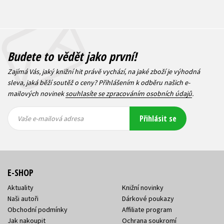
Budete to vědět jako první!
Zajímá Vás, jaký knižní hit právě vychází, na jaké zboží je výhodná
sleva, jaká běží soutěž o ceny? Přihlášením k odběru našich e-
mailových novinek
souhlasíte se zpracováním osobních údajů
.
Vaše e-
Vaše e-
Přihlásit se
mailová
mailová
Vaše e-mailová adresa
adresa
adresa
E-SHOP
Aktuality
Knižní novinky
Naši autoři
Dárkové poukazy
Obchodní podmínky
Affiliate program
Jak nakoupit
Ochrana soukromí