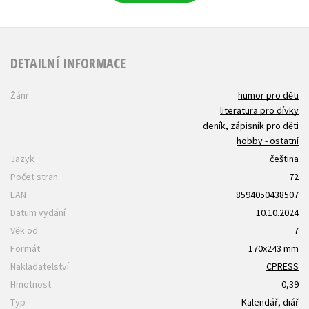
DETAILNÍ INFORMACE
Žánr
humor pro děti
literatura pro dívky
deník, zápisník pro děti
hobby - ostatní
Jazyk
čeština
Počet stran
72
EAN
8594050438507
Datum vydání
10.10.2024
Věk od
7
Formát
170x243 mm
Nakladatelství
CPRESS
Hmotnost
0,39
Typ
Kalendář, diář