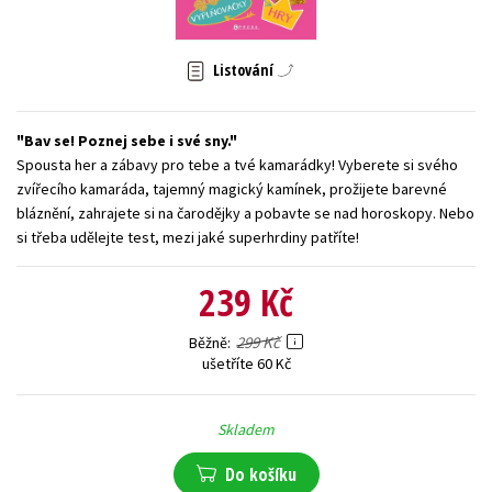
Young adult (SK)
Zahraniční literatura
Zdraví a životní styl
Listování
Všechny tituly
Bav se! Poznej sebe i své sny.
Spousta her a zábavy pro tebe a tvé kamarádky! Vyberete si svého
zvířecího kamaráda, tajemný magický kamínek, prožijete barevné
bláznění, zahrajete si na čarodějky a pobavte se nad horoskopy. Nebo
si třeba udělejte test, mezi jaké superhrdiny patříte!
239 Kč
299 Kč
Běžně
ušetříte 60 Kč
Skladem
Do košíku