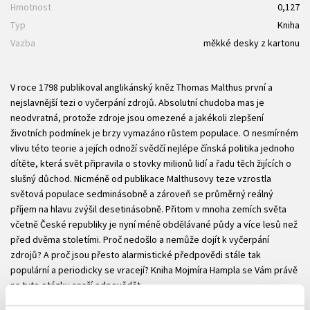
Hmotnost
0,127
Typ
Kniha
Vazba
měkké desky z kartonu
V roce 1798 publikoval anglikánský kněz Thomas Malthus první a
nejslavnější tezi o vyčerpání zdrojů. Absolutní chudoba mas je
neodvratná, protože zdroje jsou omezené a jakékoli zlepšení
životních podmínek je brzy vymazáno růstem populace. O nesmírném
vlivu této teorie a jejích odnoží svědčí nejlépe čínská politika jednoho
dítěte, která svět připravila o stovky milionů lidí a řadu těch žijících o
slušný důchod. Nicméně od publikace Malthusovy teze vzrostla
světová populace sedminásobně a zároveň se průměrný reálný
příjem na hlavu zvýšil desetinásobně. Přitom v mnoha zemích světa
včetně České republiky je nyní méně obdělávané půdy a více lesů než
před dvěma stoletími. Proč nedošlo a nemůže dojít k vyčerpání
zdrojů? A proč jsou přesto alarmistické předpovědi stále tak
populární a periodicky se vracejí? Kniha Mojmíra Hampla se Vám právě
na tyto otázky snaží odpovědět.