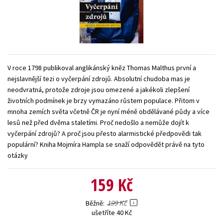
Young adult (SK)
Zahraniční literatura
Zdraví a životní styl
Všechny tituly
V roce 1798 publikoval anglikánský kněz Thomas Malthus první a
nejslavnější tezi o vyčerpání zdrojů. Absolutní chudoba mas je
neodvratná, protože zdroje jsou omezené a jakékoli zlepšení
životních podmínek je brzy vymazáno růstem populace. Přitom v
mnoha zemích světa včetně ČR je nyní méně obdělávané půdy a více
lesů než před dvěma staletími. Proč nedošlo a nemůže dojít k
vyčerpání zdrojů? A proč jsou přesto alarmistické předpovědi tak
populární? Kniha Mojmíra Hampla se snaží odpovědět právě na tyto
otázky
159 Kč
199 Kč
Běžně
ušetříte 40 Kč