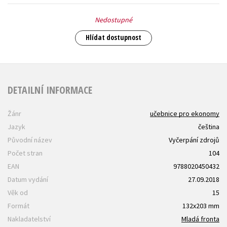
Nedostupné
Hlídat dostupnost
DETAILNÍ INFORMACE
Žánr
učebnice pro ekonomy
Jazyk
čeština
Původní název
Vyčerpání zdrojů
Počet stran
104
EAN
9788020450432
Datum vydání
27.09.2018
Věk od
15
Formát
132x203 mm
Nakladatelství
Mladá fronta