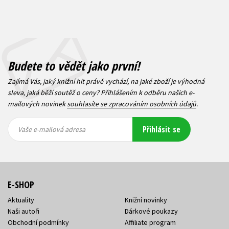
Budete to vědět jako první!
Zajímá Vás, jaký knižní hit právě vychází, na jaké zboží je výhodná
sleva, jaká běží soutěž o ceny? Přihlášením k odběru našich e-
mailových novinek
souhlasíte se zpracováním osobních údajů
.
Vaše e-
Vaše e-
Přihlásit se
mailová
mailová
Vaše e-mailová adresa
adresa
adresa
E-SHOP
Aktuality
Knižní novinky
Naši autoři
Dárkové poukazy
Obchodní podmínky
Affiliate program