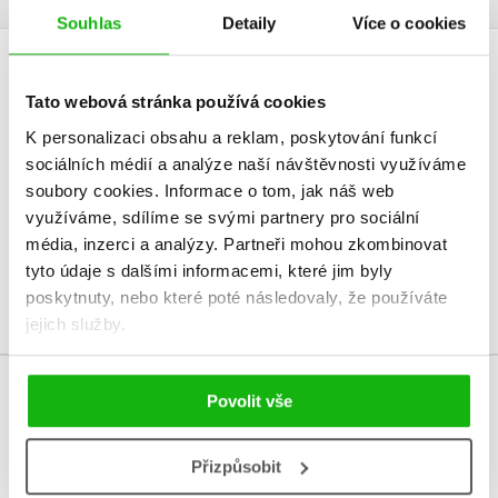
Souhlas
Detaily
Více o cookies
HODNOCENÍ ČTENÁŘŮ
Tato webová stránka používá cookies
V současné době nejsou vytvořena žádná uživatelská hodnocení.
K personalizaci obsahu a reklam, poskytování funkcí
sociálních médií a analýze naší návštěvnosti využíváme
soubory cookies.
Informace o tom, jak náš web
Vaše hodnocení
využíváme, sdílíme se svými partnery pro sociální
Uživatelskou recenzi mohou vkládat pouze registrovaní uživatelé
média, inzerci a analýzy.
Partneři mohou zkombinovat
tyto údaje s dalšími informacemi, které jim byly
Přihlásit
poskytnuty, nebo které poté následovaly, že používáte
jejich služby.
Povolit vše
MOHLO BY VÁS TAKÉ ZAJÍMAT
Přizpůsobit