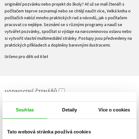
originální pozvánku nebo projekt do školy? Ať už se malí čtenáři s
počítačem teprve seznamují nebo se chtějí naučit více, Velká kniha o
počítačích nabízí mnoho praktických rad a návodů, jak s počítačem
pracovat co nejlépe. Seznámí se s různými programy a naučí se
vytvářet pozvánky, spočítat si výdaje na narozeninovou oslavu nebo
si vytvořit vlastní multimediální stránky. Postupy jsou předvedeny na
praktických příkladech a doplněny barevnými ilustracemi.
Určeno pro děti od 6 let
HODNOCENÍ ČTENÁŘŮ
V současné době nejsou vytvořena žádná uživatelská hodnocení.
Souhlas
Detaily
Více o cookies
Vaše hodnocení
Tato webová stránka používá cookies
Uživatelskou recenzi mohou vkládat pouze registrovaní uživatelé