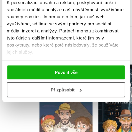
K personalizaci obsahu a reklam, poskytování funkcí
Přihlásit
sociálních médií a analýze naší návštěvnosti využíváme
soubory cookies.
Informace o tom, jak náš web
využíváme, sdílíme se svými partnery pro sociální
média, inzerci a analýzy.
Partneři mohou zkombinovat
tyto údaje s dalšími informacemi, které jim byly
MOHLO BY VÁS TAKÉ ZAJÍMAT
poskytnuty, nebo které poté následovaly, že používáte
jejich služby.
Ajťácká detektivka
Ajťácká de
Povolit vše
– Egyptská záhada
,
Barbora V
Jakub Va
,
Barbora Voráčová
Přizpůsobit
Jakub Valenta
Do košík
Do košíku