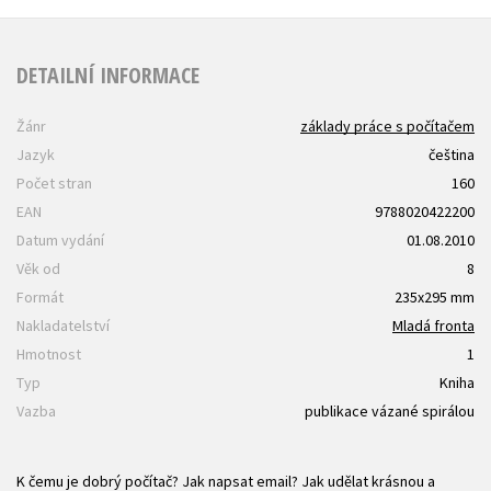
DETAILNÍ INFORMACE
Žánr
základy práce s počítačem
Jazyk
čeština
Počet stran
160
EAN
9788020422200
Datum vydání
01.08.2010
Věk od
8
Formát
235x295 mm
Nakladatelství
Mladá fronta
Hmotnost
1
Typ
Kniha
Vazba
publikace vázané spirálou
K čemu je dobrý počítač? Jak napsat email? Jak udělat krásnou a