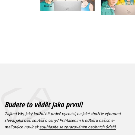
239 Kč
239 Kč
2
299 Kč
Budete to vědět jako první!
Zajímá Vás, jaký knižní hit právě vychází, na jaké zboží je výhodná
sleva, jaká běží soutěž o ceny? Přihlášením k odběru našich e-
mailových novinek
souhlasíte se zpracováním osobních údajů
.