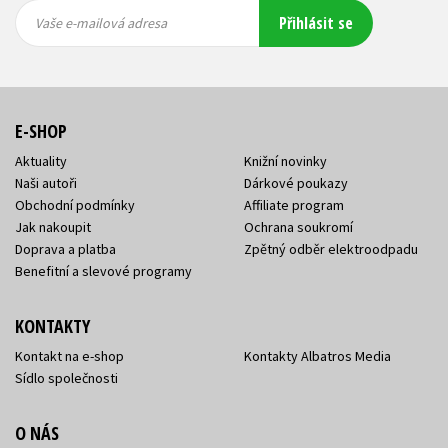
Vaše e-
Vaše e-
Přihlásit se
mailová
mailová
Vaše e-mailová adresa
adresa
adresa
E-SHOP
Aktuality
Knižní novinky
Naši autoři
Dárkové poukazy
Obchodní podmínky
Affiliate program
Jak nakoupit
Ochrana soukromí
Doprava a platba
Zpětný odběr elektroodpadu
Benefitní a slevové programy
KONTAKTY
Kontakt na e-shop
Kontakty Albatros Media
Sídlo společnosti
O NÁS