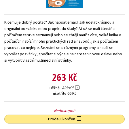
Young adult (SK)
Zahraniční literatura
Zdraví a životní styl
Všechny tituly
K čemu je dobrý počítač? Jak napsat email? Jak udělat krásnou a
originální pozvánku nebo projekt do školy? Ať už se malí čtenáři s
počítačem teprve seznamují nebo se chtějí naučit více, Velká kniha o
počítačích nabízí mnoho praktických rad a návodů, jak s počítačem
pracovat co nejlépe. Seznámí se s různými programy a naučí se
vytvářet pozvánky, spočítat si výdaje na narozeninovou oslavu nebo
si vytvořit vlastní multimediální stránky.
263 Kč
329 Kč
Běžně
ušetříte 66 Kč
Nedostupné
Prodej ukončen