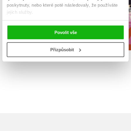
poskytnuty, nebo které poté následovaly, že používáte
Lucie Marunová
Lucie L
jejich služby.
Povolit vše
Do košíku
Do košík
Přizpůsobit
359 Kč
359 Kč
449 Kč
4