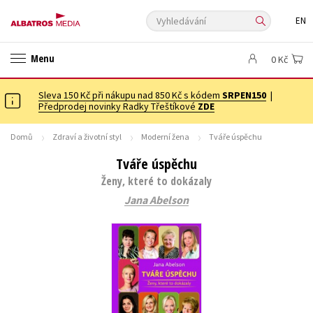
Vyhledávání
EN
ANGLICKÉ KNIHY -20 %
NOVÝ VÝPRODEJ -70 %
Menu
0 Kč
KNIHY S DÁRKEM
ASTERIX S DÁRKEM
🎁DÁRKOVÉ PUBLIKACE
✉️ DÁRKOVÉ POUKAZY
Sleva 150 Kč při nákupu nad 850 Kč s kódem
Auto - moto
Beletrie pro děti
SRPEN150
|
Předprodej novinky Radky Třeštíkové
ZDE
Beletrie pro dospělé
Byznys a ekonomie
Cestování
Domů
Zdraví a životní styl
Moderní žena
Tváře úspěchu
Dárkové publikace
Dárkové zboží
Digitální fotografie
Tváře úspěchu
Esoterika a duchovní svět
Historie a military
Hobby
Jazyky
Ženy, které to dokázaly
Kalendáře
Kariéra a osobní rozvoj
Komiks
Křížovky
Jana Abelson
Kuchařky
New Adult
Ostatní
Počítače
Poezie
Populárně - naučná pro dospělé
Populárně - naučné pro děti
Předškoláci
Příroda a zahrada
Přírodní vědy
Společnost, politika
Technika a věda
Učebnice
Umění a kultura
Výchova a pedagogika
Young adult