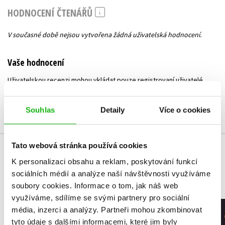
HODNOCENÍ ČTENÁŘŮ
V současné době nejsou vytvořena žádná uživatelská hodnocení.
Vaše hodnocení
Uživatelskou recenzi mohou vkládat pouze registrovaní uživatelé
Přihlásit
Souhlas
Detaily
Více o cookies
Tato webová stránka používá cookies
MOHLO BY VÁS TAKÉ ZAJÍMAT
K personalizaci obsahu a reklam, poskytování funkcí
sociálních médií a analýze naší návštěvnosti využíváme
soubory cookies.
Informace o tom, jak náš web
využíváme, sdílíme se svými partnery pro sociální
média, inzerci a analýzy.
Partneři mohou zkombinovat
Hajná ze Šumavy
Skrytý odka
tyto údaje s dalšími informacemi, které jim byly