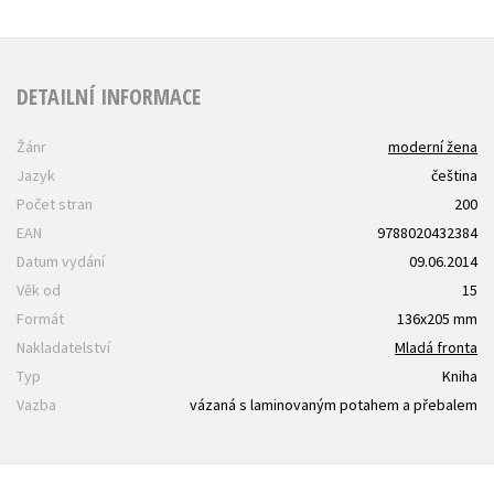
DETAILNÍ INFORMACE
Žánr
moderní žena
Jazyk
čeština
Počet stran
200
EAN
9788020432384
Datum vydání
09.06.2014
Věk od
15
Formát
136x205 mm
Nakladatelství
Mladá fronta
Typ
Kniha
Vazba
vázaná s laminovaným potahem a přebalem