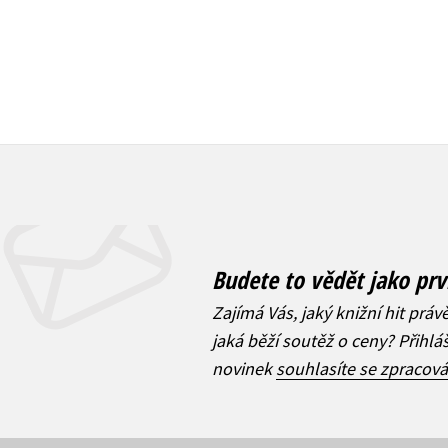
Budete to vědět jako prv
Zajímá Vás, jaký knižní hit práv
jaká běží soutěž o ceny? Přihl
novinek
souhlasíte se zpracov