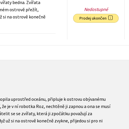
vířaty bedna. Zvířata
Nedostupné
ámém ostrově přežít,
už si na ostrově konečně
Prodej ukončen
239
Kč
s DPH
topila uprostřed oceánu, připluje k ostrovu obývanému
, že je v ní robotka Roz, nechtěně ji zapnou a ona se musí
elit se se zvířaty, která ji zpočátku považují za
ž už si na ostrově konečně zvykne, přijedou si pro ni