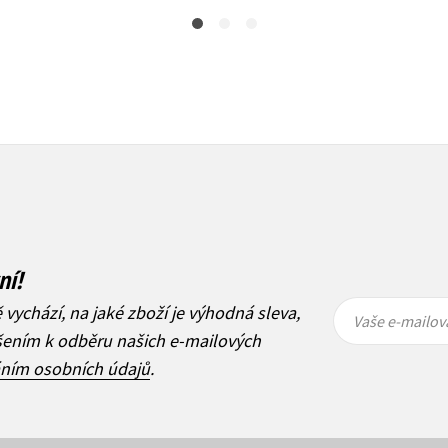
ní!
Vaše e-
Vaše e-
ě vychází, na jaké zboží je výhodná sleva,
mailová
mailová
Vaše e-mailov
adresa
adresa
ášením k odběru našich e-mailových
áním osobních údajů
.