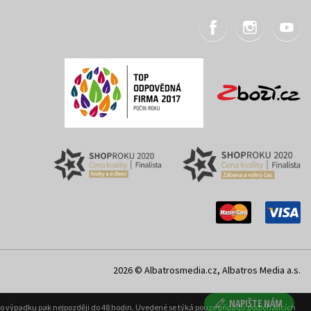
2026 © Albatrosmedia.cz, Albatros Media a.s.
NAPIŠTE NÁM
ého výpadku pak nejpozději do 48 hodin. Uvedené se týká pouze případů podléhajících