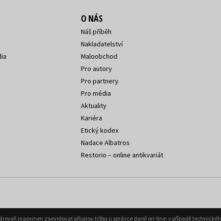
O NÁS
Náš příběh
Nakladatelství
ia
Maloobchod
Pro autory
Pro partnery
Pro média
Aktuality
Kariéra
Etický kodex
Nadace Albatros
Restorio – online antikvariát
Zároveň je povinen zaevidovat přijatou tržbu u správce daně on-line; v případě technick