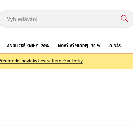
Vyhledávání
ANGLICKÉ KNIHY -20%
NOVÝ VÝPRODEJ -70 %
O NÁS
Předprodej novinky bestsellerové autorky
Přírodní vědy
Křížovky
Společnost, politika
Kuchařky
Technika a věda
New Adult
Učebnice
Ostatní
Umění a kultura
Počítače
Výchova a pedagogika
Poezie
Young adult