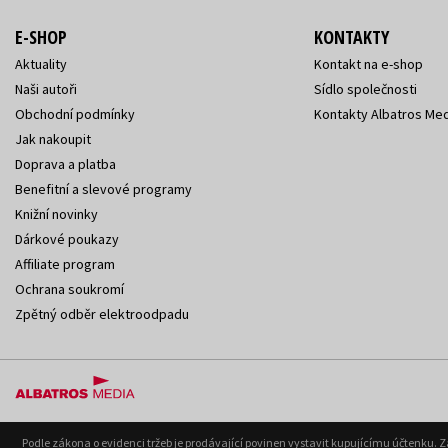
E-SHOP
KONTAKTY
Aktuality
Kontakt na e-shop
Naši autoři
Sídlo společnosti
Obchodní podmínky
Kontakty Albatros Med
Jak nakoupit
Doprava a platba
Benefitní a slevové programy
Knižní novinky
Dárkové poukazy
Affiliate program
Ochrana soukromí
Zpětný odběr elektroodpadu
Podle zákona o evidenci tržeb je prodávající povinen vystavit kupujícímu účtenku. 