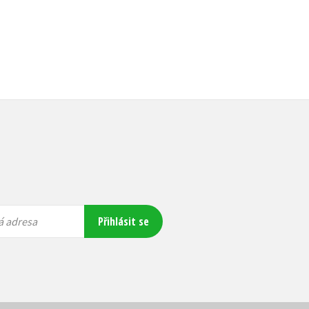
Přihlásit se
á adresa