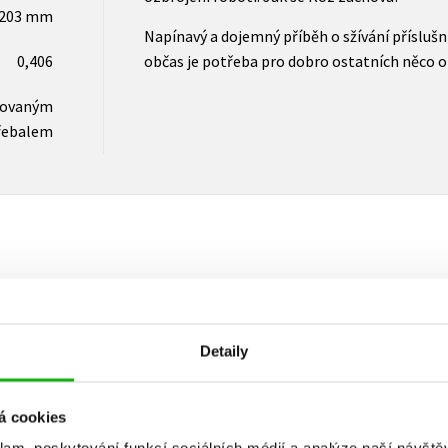
x203 mm
Napínavý a dojemný příběh o sžívání příslušní
0,406
občas je potřeba pro dobro ostatních něco o
novaným
řebalem
Vaše hodnocení
Uživatelskou recenzi mohou vkládat pouze registrovaní uživat
Detaily
Přihlásit
á cookies