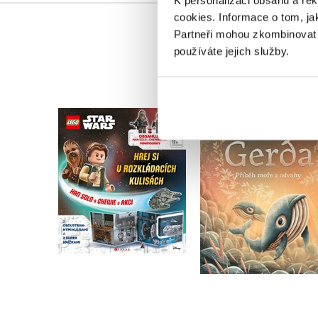
K personalizaci obsahu a re
cookies.
Informace o tom, ja
Partneři mohou zkombinovat t
používáte jejich služby.
LEGO® Star Wars™
Gerda: Příběh moře
Han Solo a Chewie v
odvahy
akci
Adrián Macho
Kolektiv
Do košíku
Do košíku
263 Kč
319 Kč
329 Kč
399 Kč