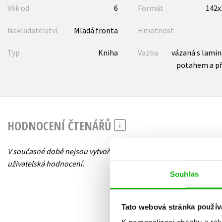
Věk od
6
Formát
142
Nakladatelství
Mladá fronta
Hmotnost
Typ
Kniha
Vazba
vázaná s lami
potahem a p
HODNOCENÍ ČTENÁŘŮ
V současné době nejsou vytvořena žádná
uživatelská hodnocení.
Souhlas
Tato webová stránka použív