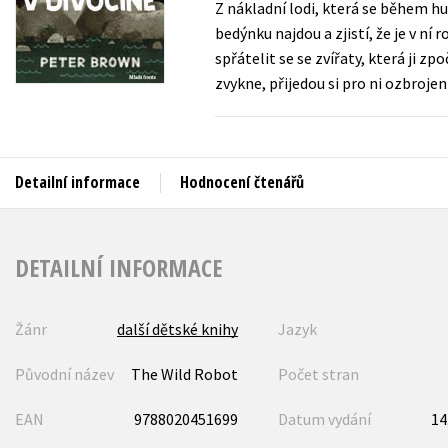
Z nákladní lodi, která se během h
Auto - moto
bedýnku najdou a zjistí, že je v n
Jazyky
Beletrie pro děti
spřátelit se se zvířaty, která ji 
Kalendáře
zvykne, přijedou si pro ni ozbroje
Beletrie pro dospělé
Kariéra a osobní rozvoj
Byznys a ekonomie
Komiks
Detailní informace
Hodnocení čtenářů
V
DETAILNÍ INFORMACE
Žánr
další dětské knihy
Jazyk
Původní název
The Wild Robot
Počet stran
EAN
9788020451699
Datum vydání
14