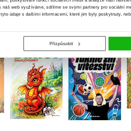
klam, poskytování funkcí sociálních médií a analýze naší návšt
k náš web využíváme, sdílíme se svými partnery pro sociální méd
yto údaje s dalšími informacemi, které jim byly poskytnuty, neb
MOHLO BY VÁS TAKÉ ZAJÍMAT
Přizpůsobit
 a
Omalovánky – Draci
Takhle zní vítězství
Michaela Bystrá
Radvanová
Matěj König
Do košíku
Do košíku
319 Kč
399 Kč
199 Kč
249 Kč