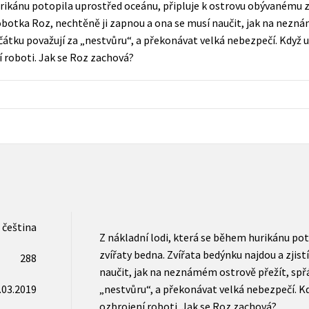
urikánu potopila uprostřed oceánu, připluje k ostrovu obývanému z
Populárně - naučná pro dospělé
í robotka Roz, nechtěně ji zapnou a ona se musí naučit, jak na nezn
Young adult (SK)
Populárně - naučné pro děti
zpočátku považují za „nestvůru“, a překonávat velká nebezpečí. Když 
Zahraniční literatura
ní roboti. Jak se Roz zachová?
Předškoláci
Zdraví a životní styl
Příroda a zahrada
šechny tituly
čeština
Z nákladní lodi, která se během hurikánu po
zvířaty bedna. Zvířata bedýnku najdou a zjistí
288
naučit, jak na neznámém ostrově přežít, spřát
.03.2019
„nestvůru“, a překonávat velká nebezpečí. Kdy
ozbrojení roboti. Jak se Roz zachová?