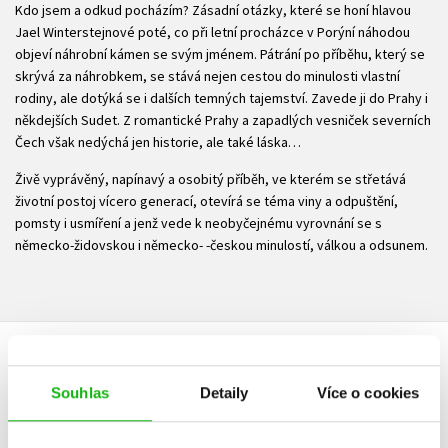
Kdo jsem a odkud pocházím? Zásadní otázky, které se honí hlavou
Jael Winterstejnové poté, co při letní procházce v Porýní náhodou
objeví náhrobní kámen se svým jménem. Pátrání po příběhu, který se
skrývá za náhrobkem, se stává nejen cestou do minulosti vlastní
rodiny, ale dotýká se i dalších temných tajemství. Zavede ji do Prahy i
někdejších Sudet. Z romantické Prahy a zapadlých vesniček severních
Čech však nedýchá jen historie, ale také láska…
Živě vyprávěný, napínavý a osobitý příběh, ve kterém se střetává
životní postoj vícero generací, otevírá se téma viny a odpuštění,
pomsty i usmíření a jenž vede k neobyčejnému vyrovnání se s
německo-židovskou i německo- -českou minulostí, válkou a odsunem.
HODNOCENÍ ČTENÁŘŮ
Souhlas
Detaily
Více o cookies
V současné době nejsou vytvořena žádná uživatelská hodnocení.