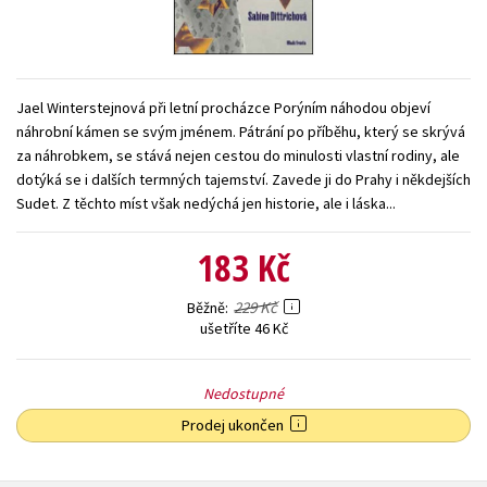
Young adult (SK)
Zahraniční literatura
Zdraví a životní styl
Všechny tituly
Jael Winterstejnová při letní procházce Porýním náhodou objeví
náhrobní kámen se svým jménem. Pátrání po příběhu, který se skrývá
za náhrobkem, se stává nejen cestou do minulosti vlastní rodiny, ale
dotýká se i dalších termných tajemství. Zavede ji do Prahy i někdejších
Sudet. Z těchto míst však nedýchá jen historie, ale i láska...
183 Kč
229 Kč
Běžně
ušetříte 46 Kč
Nedostupné
Prodej ukončen