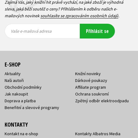
Zajímá Vás, jaký knižní hit právě vychází, na jaké zboží je výhodná
sleva, jaká běží soutěž o ceny? Přihlášením k odběru našich e-
mailových novinek
souhlasíte se zpracováním osobních údajů
.
Vaše e-
Vaše e-
Přihlásit se
mailová
mailová
Vaše e-mailová adresa
adresa
adresa
E-SHOP
Aktuality
Knižní novinky
Naši autoři
Dárkové poukazy
Obchodní podmínky
Affiliate program
Jak nakoupit
Ochrana soukromí
Doprava a platba
Zpětný odběr elektroodpadu
Benefitní a slevové programy
KONTAKTY
Kontakt na e-shop
Kontakty Albatros Media