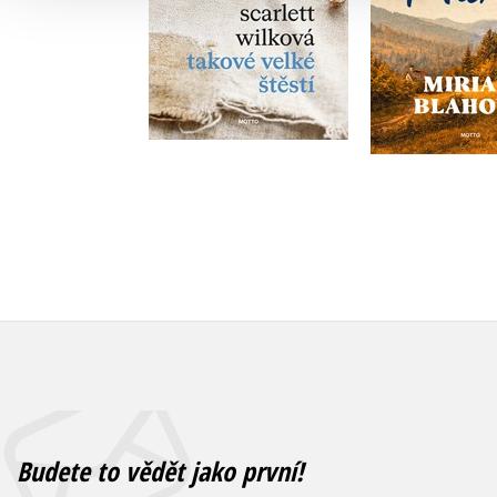
Do košíku
Do košík
375 Kč
469 Kč
399 Kč
4
Budete to vědět jako první!