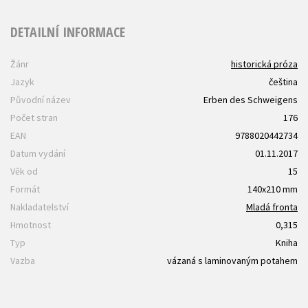
DETAILNÍ INFORMACE
Žánr
historická próza
Jazyk
čeština
Původní název
Erben des Schweigens
Počet stran
176
EAN
9788020442734
Datum vydání
01.11.2017
Věk od
15
Formát
140x210 mm
Nakladatelství
Mladá fronta
Hmotnost
0,315
Typ
Kniha
Vazba
vázaná s laminovaným potahem