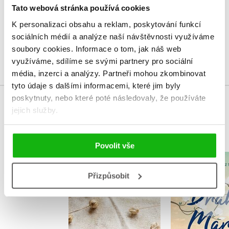
Tato webová stránka používá cookies
Vaše hodnocení
K personalizaci obsahu a reklam, poskytování funkcí
Uživatelskou recenzi mohou vkládat pouze registrovaní uživatelé
sociálních médií a analýze naší návštěvnosti využíváme
soubory cookies.
Informace o tom, jak náš web
Přihlásit
využíváme, sdílíme se svými partnery pro sociální
média, inzerci a analýzy.
Partneři mohou zkombinovat
tyto údaje s dalšími informacemi, které jim byly
poskytnuty, nebo které poté následovaly, že používáte
MOHLO BY VÁS TAKÉ ZAJÍMAT
jejich služby.
Povolit vše
Drahá 
Takové velké štěstí
Přizpůsobit
Miriam B
Scarlett Wilková