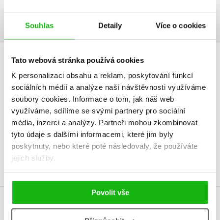
přírodního lékařství.
Souhlas
Detaily
Více o cookies
Tato webová stránka používá cookies
HODNOCENÍ ČTENÁŘŮ
K personalizaci obsahu a reklam, poskytování funkcí
sociálních médií a analýze naší návštěvnosti využíváme
V současné době nejsou vytvořena žádná uživatelská hodnocení.
soubory cookies.
Informace o tom, jak náš web
využíváme, sdílíme se svými partnery pro sociální
Vaše hodnocení
média, inzerci a analýzy.
Partneři mohou zkombinovat
Uživatelskou recenzi mohou vkládat pouze registrovaní uživatelé
tyto údaje s dalšími informacemi, které jim byly
poskytnuty, nebo které poté následovaly, že používáte
Přihlásit
jejich služby.
Povolit vše
MOHLO BY VÁS TAKÉ ZAJÍMAT