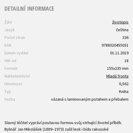
DETAILNÍ INFORMACE
Žánr
životopis
Jazyk
čeština
Počet stran
336
EAN
9788020455031
Datum vydání
01.11.2019
Věk od
18
Formát
155x235 mm
Nakladatelství
Mladá fronta
Hmotnost
0,562
Typ
Kniha
Vazba
vázaná s laminovaným potahem a přebalem
Slavný léčitel vypráví poutavou formou svůj strhující životní příběh.
Bylinář Jan Mikolášek (1889–1973) zažil lesk i bídu rakouské