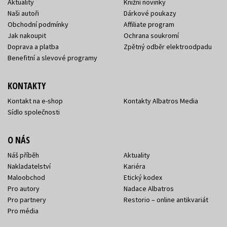
Aktuality
Knižní novinky
Naši autoři
Dárkové poukazy
Obchodní podmínky
Affiliate program
Jak nakoupit
Ochrana soukromí
Doprava a platba
Zpětný odběr elektroodpadu
Benefitní a slevové programy
KONTAKTY
Kontakt na e-shop
Kontakty Albatros Media
Sídlo společnosti
O NÁS
Náš příběh
Aktuality
Nakladatelství
Kariéra
Maloobchod
Etický kodex
Pro autory
Nadace Albatros
Pro partnery
Restorio – online antikvariát
Pro média