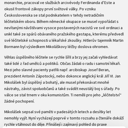
monarchie, pracoval ve službách arcivévody Ferdinanda d’Este a
okusil frontové zákopy první světové války. Po vzniku
Československa se stal podnikatelem v tehdy netradičním
léčitelském oboru. Během německé okupace se musel vypořádat s
nevítanými návštěvami vysoce postavených nacistů ve své ordinaci a
unikl také ze spárů obávaného pražského gestapa, kterému předvedl
své léčitelské schopnosti u lékařské zkoušky. Hitlerův tajemník Martin
Bormann byl výsledkem Mikoláškovy léčby doslova ohromen.
Věhlas úspěšného léčitele se rychle šířil a brzy jej začali vyhledávat
také lidé z řad umělců a politiků. Občas žádali o radu i samotní lékaři.
Mezi jeho slavné pacienty patřili např. arcibiskup Josef Beran,
prezident Antonín Zápotocký, nebo dokonce anglický král Jiří VI. Jan
Mikolášek byl úspěšný a bohatý, ale musel překonávat mnohé
nástrahy, závist spoluobčanů a také svádět neustálý boj s úřady. Po
válce se stal trnem v oku komunistům. Ti neměli pro jeho „léčitelství“
žádné pochopení.
Mikolášek sepsal své paměti v padesátých letech a desítky let
nemohly vyjít. Nyní vycházejí poprvé v tomto rozsahu a čtenáře dokáží
rychle vtáhnout do děje. Přinášejí i zajímavý pohled do praxe