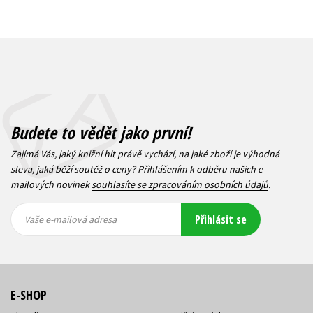
Budete to vědět jako první!
Zajímá Vás, jaký knižní hit právě vychází, na jaké zboží je výhodná
sleva, jaká běží soutěž o ceny? Přihlášením k odběru našich e-
mailových novinek
souhlasíte se zpracováním osobních údajů
.
Vaše e-
Vaše e-
Přihlásit se
mailová
mailová
Vaše e-mailová adresa
adresa
adresa
E-SHOP