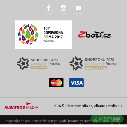
2026 © Albatrosmedia.cz, Albatros Media a.s.
NAPIŠTE NÁM
Podle zákona o evidenci tržeb je prodávající povinen vystavit kupujícímu účtenku.
Zároveň je povinen zaevidovat přijatou tržbu u správce daně on-line; v případě