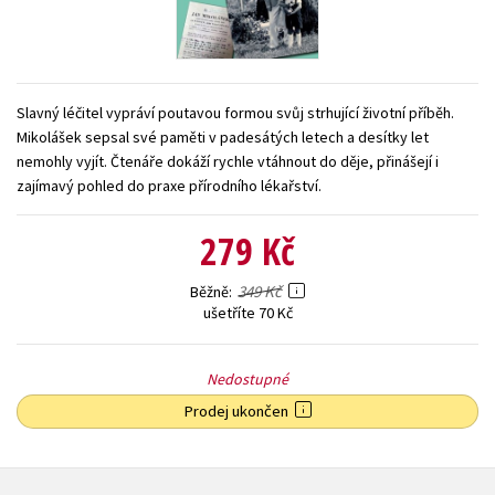
Young adult (SK)
Zahraniční literatura
Zdraví a životní styl
Všechny tituly
Slavný léčitel vypráví poutavou formou svůj strhující životní příběh.
Mikolášek sepsal své paměti v padesátých letech a desítky let
nemohly vyjít. Čtenáře dokáží rychle vtáhnout do děje, přinášejí i
zajímavý pohled do praxe přírodního lékařství.
279 Kč
349 Kč
Běžně
ušetříte 70 Kč
Nedostupné
Prodej ukončen