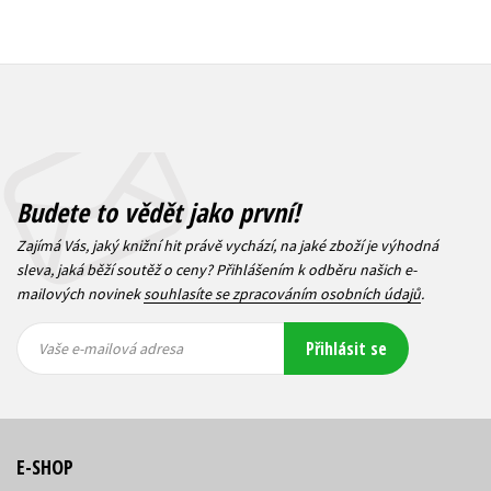
Budete to vědět jako první!
Zajímá Vás, jaký knižní hit právě vychází, na jaké zboží je výhodná
sleva, jaká běží soutěž o ceny? Přihlášením k odběru našich e-
mailových novinek
souhlasíte se zpracováním osobních údajů
.
Vaše e-
Vaše e-
Přihlásit se
mailová
mailová
Vaše e-mailová adresa
adresa
adresa
E-SHOP