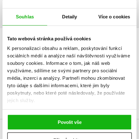
moderních tvůrců.
Souhlas
Detaily
Více o cookies
Tato webová stránka používá cookies
HODNOCENÍ ČTENÁŘŮ
K personalizaci obsahu a reklam, poskytování funkcí
sociálních médií a analýze naší návštěvnosti využíváme
V současné době nejsou vytvořena žádná uživatelská hodnocení.
soubory cookies.
Informace o tom, jak náš web
využíváme, sdílíme se svými partnery pro sociální
Vaše hodnocení
média, inzerci a analýzy.
Partneři mohou zkombinovat
tyto údaje s dalšími informacemi, které jim byly
Uživatelskou recenzi mohou vkládat pouze registrovaní uživatelé
poskytnuty, nebo které poté následovaly, že používáte
Přihlásit
jejich služby.
Povolit vše
MOHLO BY VÁS TAKÉ ZAJÍMAT