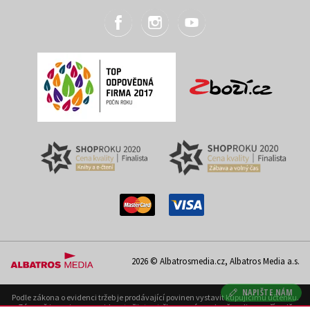
2026 © Albatrosmedia.cz, Albatros Media a.s.
NAPIŠTE NÁM
Podle zákona o evidenci tržeb je prodávající povinen vystavit kupujícímu účtenku.
Zároveň je povinen zaevidovat přijatou tržbu u správce daně on-line; v případě