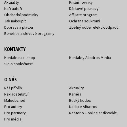
Aktuality
Knižní novinky
Naši autoři
Dárkové poukazy
Obchodní podmínky
Affiliate program
Jak nakoupit
Ochrana soukromí
Doprava a platba
Zpětný odběr elektroodpadu
Benefitní a slevové programy
KONTAKTY
Kontakt na e-shop
Kontakty Albatros Media
Sídlo společnosti
O NÁS
Náš příběh
Aktuality
Nakladatelství
Kariéra
Maloobchod
Etický kodex
Pro autory
Nadace Albatros
Pro partnery
Restorio – online antikvariát
Pro média