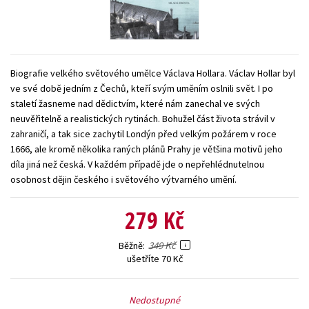
Young adult (SK)
Zahraniční literatura
Zdraví a životní styl
Všechny tituly
Biografie velkého světového umělce Václava Hollara. Václav Hollar byl
ve své době jedním z Čechů, kteří svým uměním oslnili svět. I po
staletí žasneme nad dědictvím, které nám zanechal ve svých
neuvěřitelně a realistických rytinách. Bohužel část života strávil v
zahraničí, a tak sice zachytil Londýn před velkým požárem v roce
1666, ale kromě několika raných plánů Prahy je většina motivů jeho
díla jiná než česká. V každém případě jde o nepřehlédnutelnou
osobnost dějin českého i světového výtvarného umění.
279 Kč
349 Kč
Běžně
ušetříte 70 Kč
Nedostupné