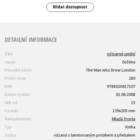
Hlídat dostupnost
DETAILNÍ INFORMACE
Žánr
výtvarné umění
Jazyk
čeština
Původní název
The Man who Drew London
Počet stran
280
EAN
9788020417107
Datum vydání
01.06.2008
Věk od
15
Formát
139x205 mm
Nakladatelství
Mladá fronta
Typ
Kniha
Vazba
vázaná s laminovaným potahem a přebalem