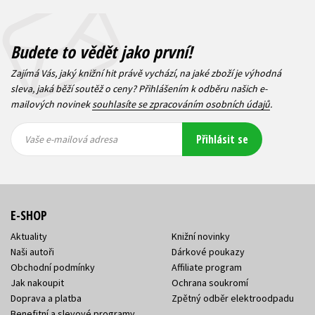
Budete to vědět jako první!
Zajímá Vás, jaký knižní hit právě vychází, na jaké zboží je výhodná
sleva, jaká běží soutěž o ceny? Přihlášením k odběru našich e-
mailových novinek
souhlasíte se zpracováním osobních údajů
.
Vaše e-
Vaše e-
Přihlásit se
mailová
mailová
Vaše e-mailová adresa
adresa
adresa
E-SHOP
Aktuality
Knižní novinky
Naši autoři
Dárkové poukazy
Obchodní podmínky
Affiliate program
Jak nakoupit
Ochrana soukromí
Doprava a platba
Zpětný odběr elektroodpadu
Benefitní a slevové programy