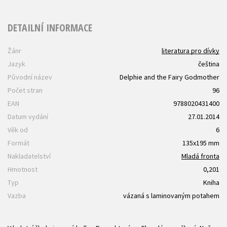
DETAILNÍ INFORMACE
Žánr
literatura pro dívky
Jazyk
čeština
Původní název
Delphie and the Fairy Godmother
Počet stran
96
EAN
9788020431400
Datum vydání
27.01.2014
Věk od
6
Formát
135x195 mm
Nakladatelství
Mladá fronta
Hmotnost
0,201
Typ
Kniha
Vazba
vázaná s laminovaným potahem