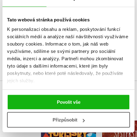
HODNOCENÍ ČTENÁŘŮ
Tato webová stránka používá cookies
V současné době nejsou vytvořena žádná uživatelská hodnocení.
K personalizaci obsahu a reklam, poskytování funkcí
Vaše hodnocení
sociálních médií a analýze naší návštěvnosti využíváme
soubory cookies.
Informace o tom, jak náš web
Uživatelskou recenzi mohou vkládat pouze registrovaní uživatelé
využíváme, sdílíme se svými partnery pro sociální
média, inzerci a analýzy.
Partneři mohou zkombinovat
Přihlásit
tyto údaje s dalšími informacemi, které jim byly
poskytnuty, nebo které poté následovaly, že používáte
jejich služby.
MOHLO BY VÁS TAKÉ ZAJÍMAT
Povolit vše
Přizpůsobit
K-Pop
Sesters
Vyšetřovatelky
kouzelná