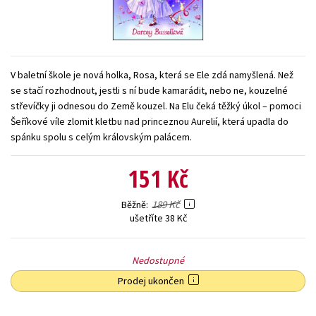
Young adult (SK)
Zahraniční literatura
Zdraví a životní styl
Všechny tituly
V baletní škole je nová holka, Rosa, která se Ele zdá namyšlená. Než
se stačí rozhodnout, jestli s ní bude kamarádit, nebo ne, kouzelné
střevíčky ji odnesou do Země kouzel. Na Elu čeká těžký úkol – pomoci
Šeříkové víle zlomit kletbu nad princeznou Aurelií, která upadla do
spánku spolu s celým královským palácem.
151 Kč
189 Kč
Běžně
ušetříte 38 Kč
Nedostupné
Prodej ukončen