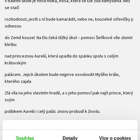
V baletní škole je nová holka, Rosa, která se Ele zdá namyšlená. Než
se stačí
rozhodnout, jestli s ní bude kamarádit, nebo ne, kouzelné střevíčky ji
odnesou
do Země kouzel. Na Elu čeká těžký úkol – pomoci Šeříkové víle zlomit
kletbu
nad princeznou Aurelií, která upadla do spánku spolu s celým
královským
palácem. Jejich úkolem bude nejprve osvobodit Myšího krále,
kterého zajala
Zlá víla na jeho vlastním hradě, a s jeho pomocí pak najít prince, který
svým
polibkem Aurelii i celý palác znovu probudí k životu.
Souhlas
Detaily
Více o cookies