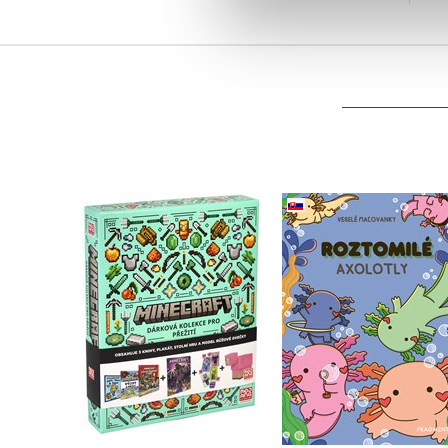
Roztomilé axolotl
Minecraft - Dárková
(slovensky)
kolekce pro přežití
Mafalda Mota
Kolektiv
Do košíku
Do košíku
479 Kč
599 Kč
183 Kč
229 Kč