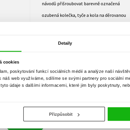
návodů přišroubovat barevně označená
ozubená kolečka, tyče a kola na děrovanou
pracovní desku. Pak už jen uvést
mechanismy do chodu a na vlastní oči
Detaily
pozorovat, jak přesně auta fungují!
á cookies
klam, poskytování funkcí sociálních médií a analýze naší návšt
k náš web využíváme, sdílíme se svými partnery pro sociální méd
yto údaje s dalšími informacemi, které jim byly poskytnuty, neb
Vaše hodnocení
Uživatelskou recenzi mohou vkládat pouze registrovaní uživat
Přizpůsobit
Přihlásit