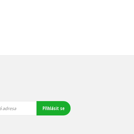
159 Kč
199 Kč
Přihlásit se
á adresa