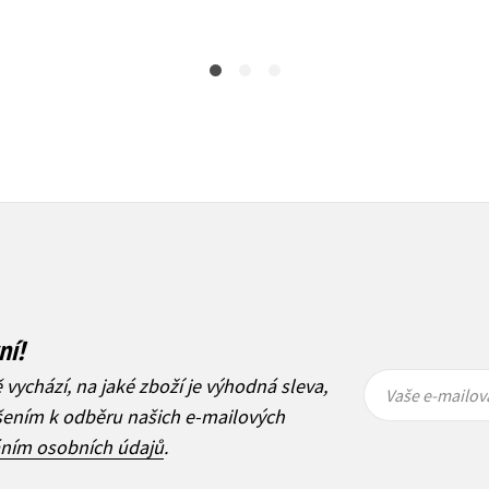
143 Kč
179 Kč
ní!
Vaše e-
Vaše e-
ě vychází, na jaké zboží je výhodná sleva,
mailová
mailová
Vaše e-mailov
adresa
adresa
ášením k odběru našich e-mailových
áním osobních údajů
.