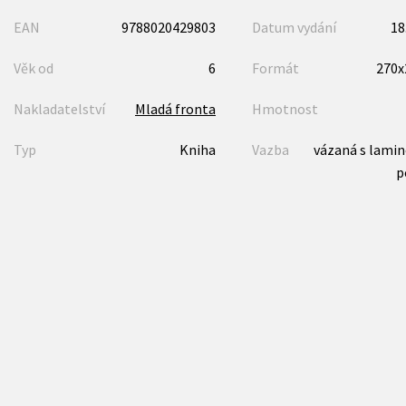
EAN
9788020429803
Datum vydání
18
Věk od
6
Formát
270
Nakladatelství
Mladá fronta
Hmotnost
Typ
Kniha
Vazba
vázaná s lami
p