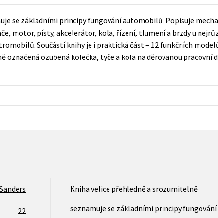
Populárně - naučná pro dospělé
Young adult (SK)
uje se základními principy fungování automobilů. Popisuje mecha
Populárně - naučné pro děti
e, motor, písty, akcelerátor, kola, řízení, tlumení a brzdy u nejrů
Zahraniční literatura
Předškoláci
ektromobilů. Součástí knihy je i praktická část – 12 funkčních mode
Zdraví a životní styl
vně označená ozubená kolečka, tyče a kola na děrovanou pracovní 
Příroda a zahrada
šechny tituly
 Sanders
Kniha velice přehledně a srozumitelně
seznamuje se základními principy fungování
22