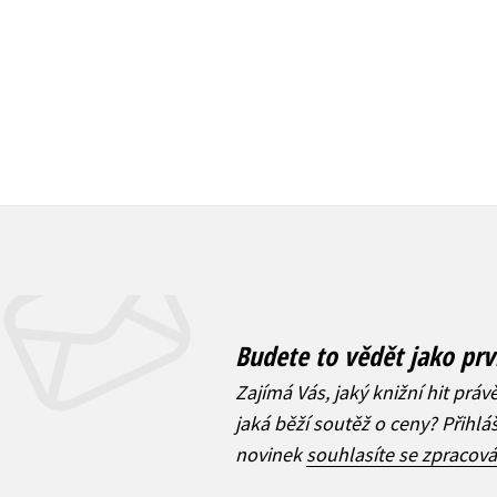
Budete to vědět jako prv
Zajímá Vás, jaký knižní hit práv
jaká běží soutěž o ceny? Přihl
novinek
souhlasíte se zpracov