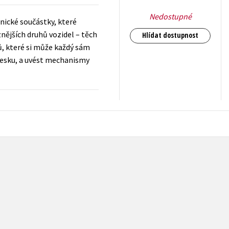
Nedostupné
nické součástky, které
znějších druhů vozidel – těch
Hlídat dostupnost
lů, které si může každý sám
desku, a uvést mechanismy
319
Kč
s DPH