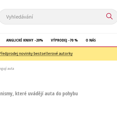
Vyhledávání
ANGLICKÉ KNIHY -20%
VÝPRODEJ -70 %
O NÁS
Předprodej novinky bestsellerové autorky
Přírodní vědy
Křížovky
Společnost, politika
ngují auta
Kuchařky
Technika a věda
New Adult
Učebnice
Ostatní
nismy, které uvádějí auta do pohybu
Umění a kultura
Počítače
Výchova a pedagogika
Poezie
Young adult