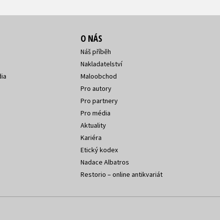
O NÁS
Náš příběh
Nakladatelství
ia
Maloobchod
Pro autory
Pro partnery
Pro média
Aktuality
Kariéra
Etický kodex
Nadace Albatros
Restorio – online antikvariát