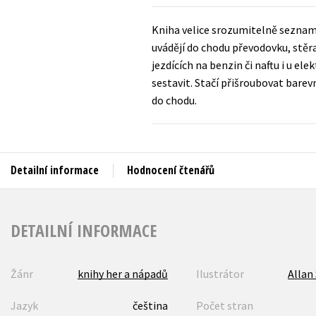
Auto - moto
Jazyky
Kniha velice srozumitelně seznam
Beletrie pro děti
uvádějí do chodu převodovku, stěrač
Kalendáře
Beletrie pro dospělé
jezdících na benzin či naftu i u el
Kariéra a osobní rozvoj
sestavit. Stačí přišroubovat bare
Byznys a ekonomie
do chodu.
Komiks
V
Detailní informace
Hodnocení čtenářů
DETAILNÍ INFORMACE
Žánr
knihy her a nápadů
Ilustrátor
Allan
Jazyk
čeština
Počet stran