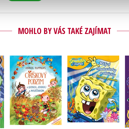
MOHLO BY VÁS TAKÉ ZAJÍMAT
SpongeBob - Mega
Oříškový podzim s
y
omalovánky a aktivity
Luckou, Jendou a
- Život je pohoda
Martínkem
Kolektiv
Andrea Popprová
Do košíku
Do košíku
263 Kč
329 Kč