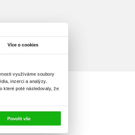
Více o cookies
ěvnosti využíváme soubory
ia, inzerci a analýzy.
o které poté následovaly, že
elé
Povolit vše