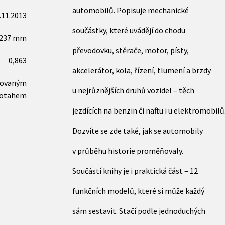
automobilů. Popisuje mechanické
.11.2013
součástky, které uvádějí do chodu
x237 mm
převodovku, stěrače, motor, písty,
0,863
akcelerátor, kola, řízení, tlumení a brzdy
novaným
u nejrůznějších druhů vozidel – těch
otahem
jezdících na benzin či naftu i u elektromobilů
Dozvíte se zde také, jak se automobily
v průběhu historie proměňovaly.
Součástí knihy je i praktická část – 12
funkčních modelů, které si může každý
sám sestavit. Stačí podle jednoduchých