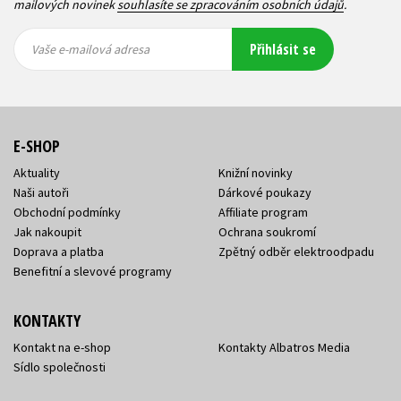
mailových novinek
souhlasíte se zpracováním osobních údajů
.
Vaše e-
Vaše e-
Přihlásit se
mailová
mailová
Vaše e-mailová adresa
adresa
adresa
E-SHOP
Aktuality
Knižní novinky
Naši autoři
Dárkové poukazy
Obchodní podmínky
Affiliate program
Jak nakoupit
Ochrana soukromí
Doprava a platba
Zpětný odběr elektroodpadu
Benefitní a slevové programy
KONTAKTY
Kontakt na e-shop
Kontakty Albatros Media
Sídlo společnosti