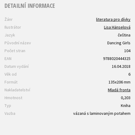
DETAILNÍ INFORMACE
Žánr
literatura pro dívky
Ilustrátor
Lisa Hänselová
Jazyk
čeština
Původní název
Dancing Girls
Počet stran
104
EAN
9788020444325
Datum vydání
16.04.2018
Věk od
6
Formát
135x206 mm
Nakladatelství
Mladá fronta
Hmotnost
0,203
Typ
Kniha
Vazba
vázaná s laminovaným potahem