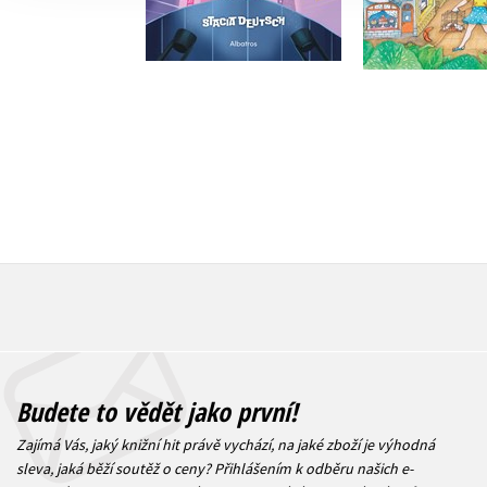
Do košíku
215 Kč
2
215 Kč
269 Kč
Budete to vědět jako první!
Zajímá Vás, jaký knižní hit právě vychází, na jaké zboží je výhodná
sleva, jaká běží soutěž o ceny? Přihlášením k odběru našich e-