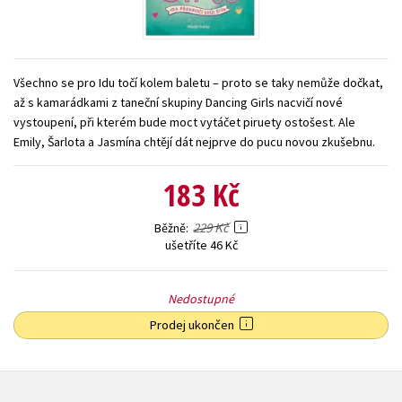
Young adult (SK)
Zahraniční literatura
Zdraví a životní styl
Všechny tituly
Všechno se pro Idu točí kolem baletu – proto se taky nemůže dočkat,
až s kamarádkami z taneční skupiny Dancing Girls nacvičí nové
vystoupení, při kterém bude moct vytáčet piruety ostošest. Ale
Emily, Šarlota a Jasmína chtějí dát nejprve do pucu novou zkušebnu.
183 Kč
229 Kč
Běžně
ušetříte 46 Kč
Nedostupné
Prodej ukončen