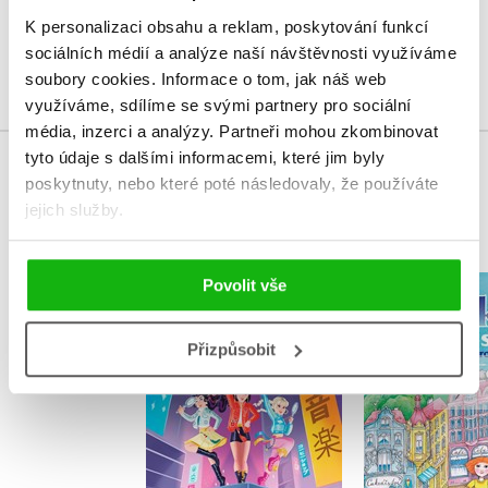
Uživatelskou recenzi mohou vkládat pouze registrovaní uživatelé
K personalizaci obsahu a reklam, poskytování funkcí
sociálních médií a analýze naší návštěvnosti využíváme
Přihlásit
soubory cookies.
Informace o tom, jak náš web
využíváme, sdílíme se svými partnery pro sociální
média, inzerci a analýzy.
Partneři mohou zkombinovat
tyto údaje s dalšími informacemi, které jim byly
MOHLO BY VÁS TAKÉ ZAJÍMAT
poskytnuty, nebo které poté následovaly, že používáte
jejich služby.
Povolit vše
K-Pop
Anička ve
Vyšetřovatelky
démonů
Přizpůsobit
Ivana Per
Stacia Deutsch
,
Kolektiv
Do košík