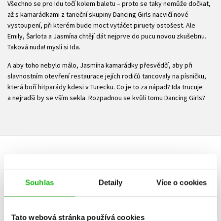
Všechno se pro Idu točí kolem baletu – proto se taky nemůže dočkat,
až s kamarádkami z taneční skupiny Dancing Girls nacvičí nové
vystoupení, při kterém bude moct vytáčet piruety ostošest. Ale
Emily, Šarlota a Jasmína chtějí dát nejprve do pucu novou zkušebnu.
Taková nuda! myslí si Ida.
A aby toho nebylo málo, Jasmína kamarádky přesvědčí, aby při
slavnostním otevření restaurace jejích rodičů tancovaly na písničku,
která boří hitparády kdesi v Turecku. Co je to za nápad? Ida trucuje
a nejradši by se vším sekla. Rozpadnou se kvůli tomu Dancing Girls?
HODNOCENÍ ČTENÁŘŮ
Souhlas
Detaily
Více o cookies
V současné době nejsou vytvořena žádná uživatelská hodnocení.
Vaše hodnocení
Tato webová stránka používá cookies