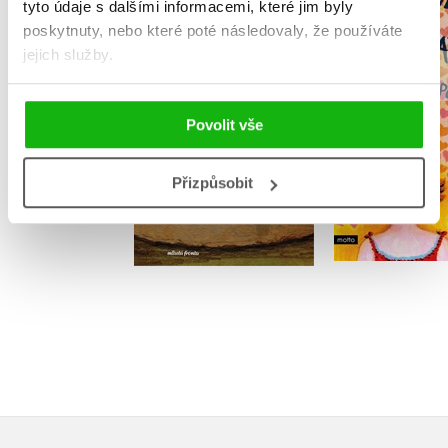
Obsluhoval jsem
tyto údaje s dalšími informacemi, které jim byly
povíd
anglického krále
poskytnuty, nebo které poté následovaly, že používáte
Halina Pa
jejich služby.
Bohumil Hrabal
Povolit vše
Do košíku
Přizpůsobit
Do košík
239 Kč
299 Kč
359 Kč
4