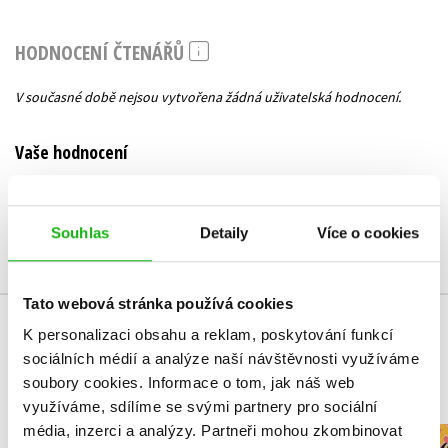
HODNOCENÍ ČTENÁŘŮ
V současné době nejsou vytvořena žádná uživatelská hodnocení.
Vaše hodnocení
Uživatelskou recenzi mohou vkládat pouze registrovaní uživatelé
Přihlásit
Souhlas
Detaily
Více o cookies
Tato webová stránka používá cookies
K personalizaci obsahu a reklam, poskytování funkcí
MOHLO BY VÁS TAKÉ ZAJÍMAT
sociálních médií a analýze naší návštěvnosti využíváme
soubory cookies.
Informace o tom, jak náš web
využíváme, sdílíme se svými partnery pro sociální
média, inzerci a analýzy.
Partneři mohou zkombinovat
Čmelák - L