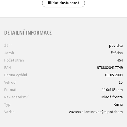
Hlídat dostupnost
DETAILNÍ INFORMACE
Žánr
povídka
Jazyk
čeština
Počet stran
464
EAN
9788020417749
Datum vydání
01.05.2008
Věk od
15
Formát
110x165 mm
Nakladatelství
Mladá fronta
Typ
Kniha
Vazba
vázaná s laminovaným potahem