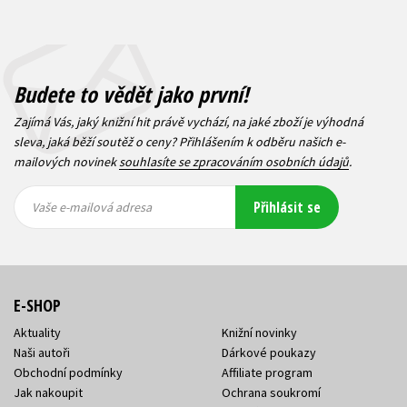
Budete to vědět jako první!
Zajímá Vás, jaký knižní hit právě vychází, na jaké zboží je výhodná
sleva, jaká běží soutěž o ceny? Přihlášením k odběru našich e-
mailových novinek
souhlasíte se zpracováním osobních údajů
.
Vaše e-
Vaše e-
Přihlásit se
mailová
mailová
Vaše e-mailová adresa
adresa
adresa
E-SHOP
Aktuality
Knižní novinky
Naši autoři
Dárkové poukazy
Obchodní podmínky
Affiliate program
Jak nakoupit
Ochrana soukromí