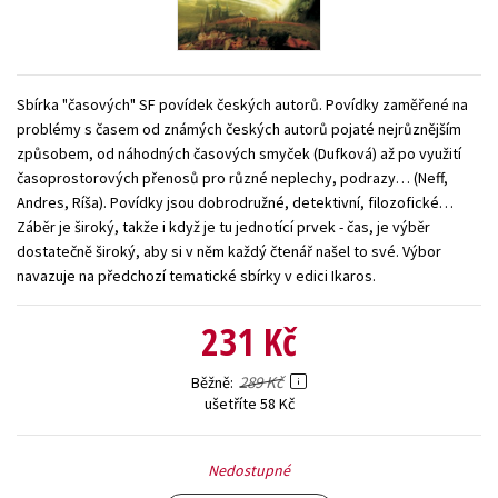
Young adult (SK)
Zahraniční literatura
Zdraví a životní styl
Všechny tituly
Sbírka "časových" SF povídek českých autorů. Povídky zaměřené na
problémy s časem od známých českých autorů pojaté nejrůznějším
způsobem, od náhodných časových smyček (Dufková) až po využití
časoprostorových přenosů pro různé neplechy, podrazy… (Neff,
Andres, Ríša). Povídky jsou dobrodružné, detektivní, filozofické…
Záběr je široký, takže i když je tu jednotící prvek - čas, je výběr
dostatečně široký, aby si v něm každý čtenář našel to své. Výbor
navazuje na předchozí tematické sbírky v edici Ikaros.
231 Kč
289 Kč
Běžně
ušetříte 58 Kč
Nedostupné