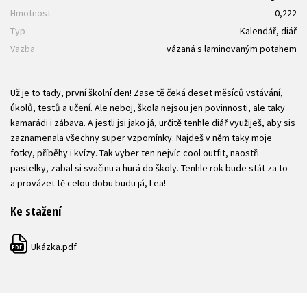
Hmotnost
0,222
Typ
Kalendář, diář
Vazba
vázaná s laminovaným potahem
Už je to tady, první školní den! Zase tě čeká deset měsíců vstávání,
úkolů, testů a učení. Ale neboj, škola nejsou jen povinnosti, ale taky
kamarádi i zábava. A jestli jsi jako já, určitě tenhle diář využiješ, aby sis
zaznamenala všechny super vzpomínky. Najdeš v něm taky moje
fotky, příběhy i kvízy. Tak vyber ten nejvíc cool outfit, naostři
pastelky, zabal si svačinu a hurá do školy. Tenhle rok bude stát za to –
a provázet tě celou dobu budu já, Lea!
Ke stažení
Ukázka.pdf
PDF