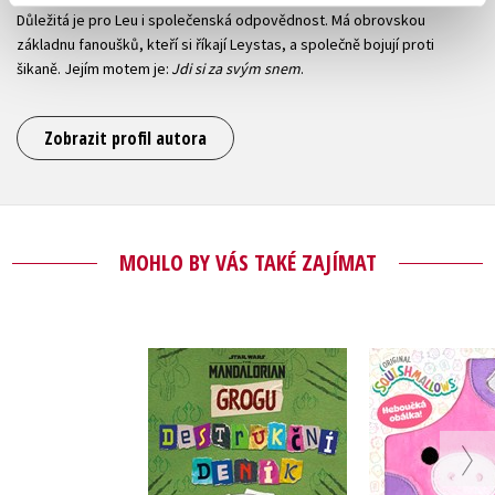
Důležitá je pro Leu i společenská odpovědnost. Má obrovskou
základnu fanoušků, kteří si říkají Leystas, a společně bojují proti
šikaně. Jejím motem je:
Jdi si za svým snem
.
Zobrazit profil autora
MOHLO BY VÁS TAKÉ ZAJÍMAT
Star Wars -
Squishmal
Mandalorian -
Squishy 
Grogu: Destrukční
Kolekt
Kolektiv
deník