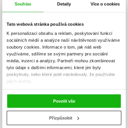
Souhlas
Detaily
Více o cookies
Tato webová stránka používá cookies
K personalizaci obsahu a reklam, poskytování funkcí
sociálních médií a analýze naší návštěvnosti využíváme
soubory cookies.
Informace o tom, jak náš web
využíváme, sdílíme se svými partnery pro sociální
média, inzerci a analýzy.
Partneři mohou zkombinovat
tyto údaje s dalšími informacemi, které jim byly
Leona Trávníčková
poskytnuty, nebo které poté následovaly, že používáte
jejich služby.
Lea je známá česká youtuberka a influencerka. Obsah jejích videí je
rozmanitý, zaměřuje se na fanoušky předškolního věku i na
dospívající. Jelikož vystudovala střední pedagogickou školu, tvorba
Povolit vše
pro děti všeho věku ji baví. Lea se zabývá nejen natáčením videí, ale
vystupuje i na veřejných akcích, kde vytváří sportovní a hudební
program. Podporuje děti, aby svůj volný čas věnovaly sportu,
Přizpůsobit
například její oblíbené gymnastice. Ley nejoblíbenější činností je
cestování a jejím cílem je navštívit všechny Disneylandy na světě.