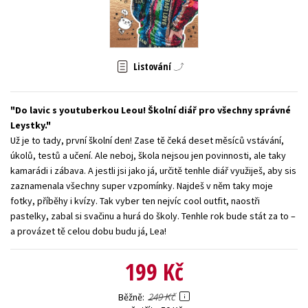
Young adult (SK)
Zahraniční literatura
Zdraví a životní styl
Všechny tituly
Listování
Do lavic s youtuberkou Leou! Školní diář pro všechny správné
Leystky.
Už je to tady, první školní den! Zase tě čeká deset měsíců vstávání,
úkolů, testů a učení. Ale neboj, škola nejsou jen povinnosti, ale taky
kamarádi i zábava. A jestli jsi jako já, určitě tenhle diář využiješ, aby sis
zaznamenala všechny super vzpomínky. Najdeš v něm taky moje
fotky, příběhy i kvízy. Tak vyber ten nejvíc cool outfit, naostři
pastelky, zabal si svačinu a hurá do školy. Tenhle rok bude stát za to –
a provázet tě celou dobu budu já, Lea!
199 Kč
249 Kč
Běžně