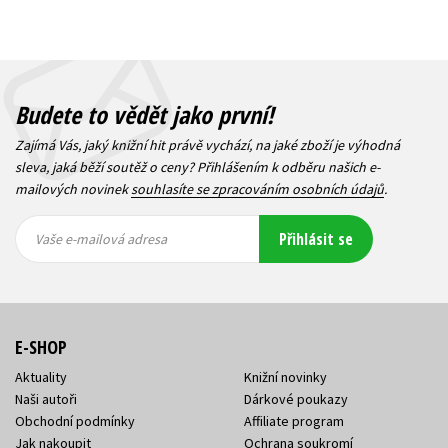
Budete to vědět jako první!
Zajímá Vás, jaký knižní hit právě vychází, na jaké zboží je výhodná
sleva, jaká běží soutěž o ceny? Přihlášením k odběru našich e-
mailových novinek
souhlasíte se zpracováním osobních údajů
.
Vaše e-
Vaše e-
Přihlásit se
mailová
mailová
Vaše e-mailová adresa
adresa
adresa
E-SHOP
Aktuality
Knižní novinky
Naši autoři
Dárkové poukazy
Obchodní podmínky
Affiliate program
Jak nakoupit
Ochrana soukromí