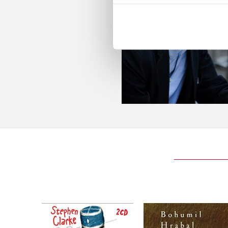
Už zase skáču přes
Obsluhoval jsem