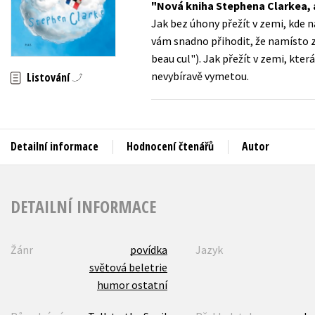
Nová kniha Stephena Clarkea, 
Auto - moto
Jak bez úhony přežít v zemi, kde 
Jazyky
Beletrie pro děti
vám snadno přihodit, že namísto 
Kalendáře
beau cul"). Jak přežít v zemi, kte
Beletrie pro dospělé
nevybíravě vymetou.
Listování
Kariéra a osobní rozvoj
Byznys a ekonomie
Komiks
Detailní informace
Hodnocení čtenářů
Autor
V
DETAILNÍ INFORMACE
Žánr
povídka
Jazyk
světová beletrie
humor ostatní