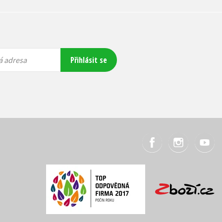
Přihlásit se
á adresa