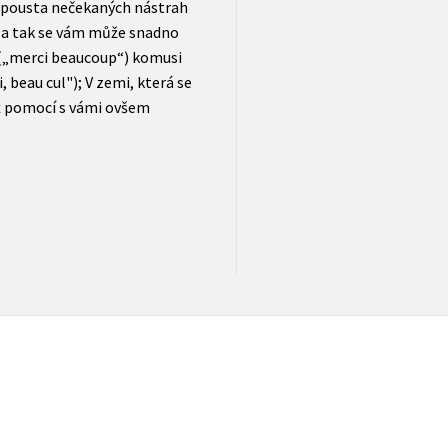
á spousta nečekaných nástrah
, a tak se vám může snadno
 („merci beaucoup“) komusi
beau cul"); V zemi, která se
hž pomocí s vámi ovšem