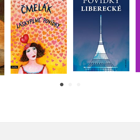
Ondřej Kouba
Halina Pawlowská
Do košíku
Do košíku
399 Kč
499 Kč
359 Kč
449 Kč