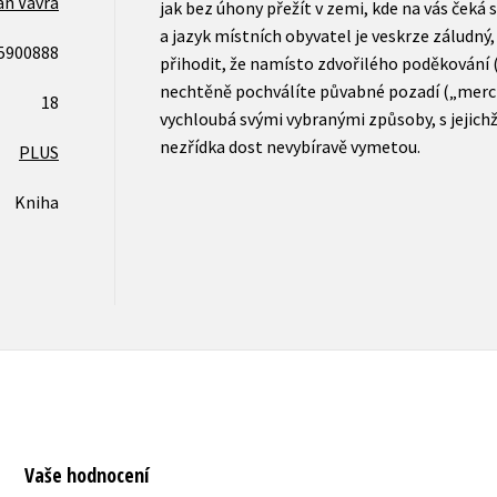
an Vávra
jak bez úhony přežít v zemi, kde na vás ček
a jazyk místních obyvatel je veskrze záludný
5900888
přihodit, že namísto zdvořilého poděkování
nechtěně pochválíte půvabné pozadí („merci, 
18
vychloubá svými vybranými způsoby, s jejic
nezřídka dost nevybíravě vymetou.
PLUS
Kniha
Vaše hodnocení