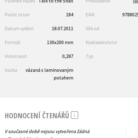
Původní název
Talk to the Snail
Překladatel
Iv
Počet stran
184
EAN
978802
Datum vydání
18.07.2011
Věk od
Formát
130x200 mm
Nakladatelství
Hmotnost
0,287
Typ
Vazba
vázaná s laminovaným
potahem
HODNOCENÍ ČTENÁŘŮ
V současné době nejsou vytvořena žádná