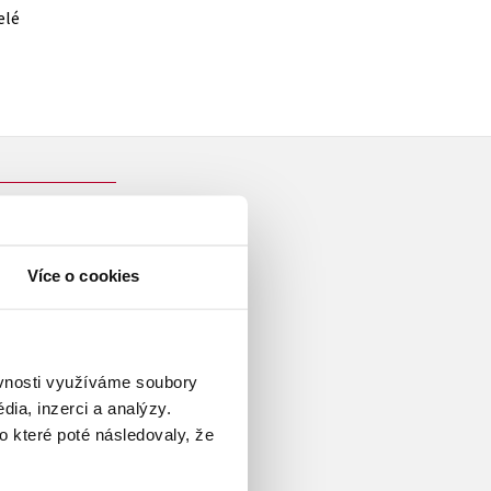
elé
Více o cookies
tel žijící v Paříži. Jeho první
tsellerem a dočkal se několika
ěvnosti využíváme soubory
ickou příručku
Tak pravil
ia, inzerci a analýzy.
y
Obnažená Paříž: Tajný život
o které poté následovaly, že
arda VII.
Jeho Veličenstvo