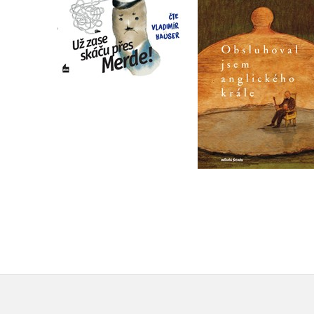
Merde! (audiokniha)
anglického krále
Stephen Clarke
Bohumil Hrabal
Do košíku
Do košíku
239 Kč
239 Kč
299 Kč
299 Kč