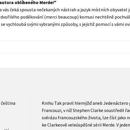
autora oblíbeného Merde!
Populárně - naučná pro dospělé
na vás čeká spousta nečekaných nástrah a jazyk místních obyvatel 
Young adult (SK)
Populárně - naučné pro děti
zdvořilého poděkování (merci beaucoup) komusi nechtěně pochvál
Zahraniční literatura
rá se vychloubá svými vybranými způsoby, s jejichž pomocí s vámi 
Předškoláci
Zdraví a životní styl
Příroda a zahrada
šechny tituly
čeština
Knihu Tak pravil hlemýžď aneb Jedenáctero p
Francouzi, v níž Stephen Clarke soustředil ř
svérázu francouzského života, lze číst jako
ke Clarkeově veleúspěšné sérii Merde. V jeden