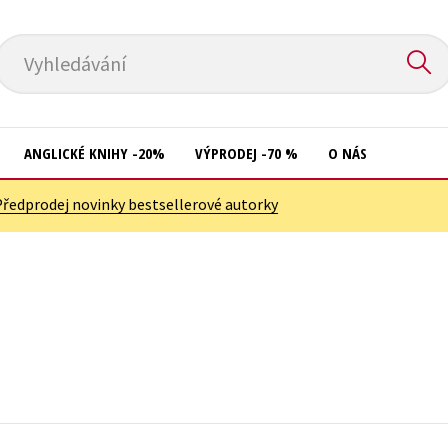
Vyhledávání
ANGLICKÉ KNIHY -20%
VÝPRODEJ -70 %
O NÁS
Předprodej novinky bestsellerové autorky
Přírodní vědy
Křížovky
Společnost, politika
Kuchařky
Technika a věda
New Adult
Učebnice
Ostatní
Umění a kultura
Počítače
Výchova a pedagogika
Poezie
Young adult