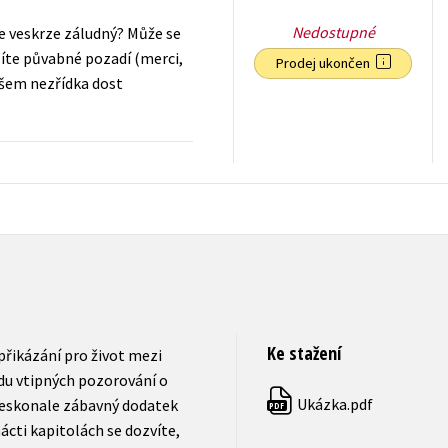
Nedostupné
je veskrze záludný? Může se
íte půvabné pozadí (merci,
Prodej ukončen
ovšem nezřídka dost
199
Kč
s DPH
Ke stažení
řikázání pro život mezi
adu vtipných pozorování o
Ukázka.pdf
 neskonale zábavný dodatek
PDF
ácti kapitolách se dozvíte,