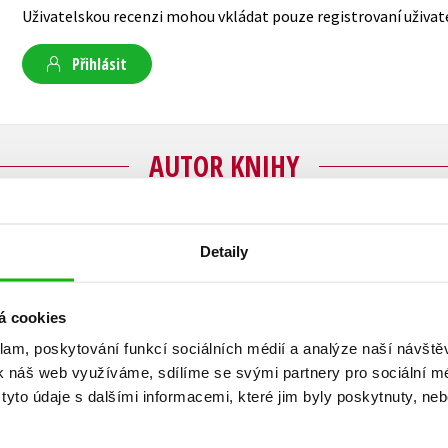
Uživatelskou recenzi mohou vkládat pouze registrovaní uživat
Přihlásit
AUTOR KNIHY
Stephen Clarke
Detaily
Stephen Clarke (1958) je britský novinář a spisova
á cookies
román
Merde! Rok v Paříži
se stal světovým bes
klam, poskytování funkcí sociálních médií a analýze naší návšt
pokračování. Dále Clarke napsal mimo jiné iron
k náš web využíváme, sdílíme se svými partnery pro sociální méd
hlemýžď
, netradičního průvodce po městě lásk
yto údaje s dalšími informacemi, které jim byly poskytnuty, neb
města
a kuriózní životopis anglického krále Edu
Bertie
.