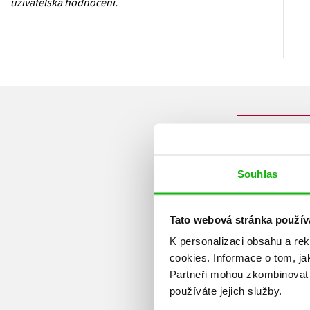
uživatelská hodnocení.
Souhlas
Tato webová stránka použív
K personalizaci obsahu a re
cookies.
Informace o tom, ja
Partneři mohou zkombinovat t
používáte jejich služby.