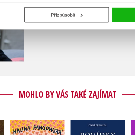
Zobrazit profil autora
Přizpůsobit
MOHLO BY VÁS TAKÉ ZAJÍMAT
Čmelák - Láskyplné
Povídky liberecké
povídky