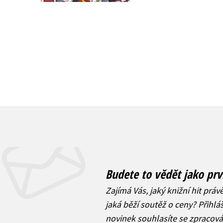
262 Kč
102 Kč
328 Kč
128 Kč
Budete to vědět jako prv
Zajímá Vás, jaký knižní hit práv
jaká běží soutěž o ceny? Přihl
novinek
souhlasíte se zpracov