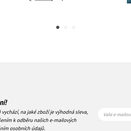
102 Kč
718 Kč
128 Kč
898 Kč
ní!
Vaše e-
Vaše e-
ě vychází, na jaké zboží je výhodná sleva,
mailová
mailová
Vaše e-mailov
adresa
adresa
ášením k odběru našich e-mailových
áním osobních údajů
.