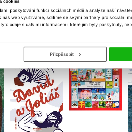
á cookies
Přihlásit
klam, poskytování funkcí sociálních médií a analýze naší návšt
k náš web využíváme, sdílíme se svými partnery pro sociální méd
yto údaje s dalšími informacemi, které jim byly poskytnuty, neb
MOHLO BY VÁS TAKÉ ZAJÍMAT
Přizpůsobit
David a Goliáš
Czech Advent Calendar
Ivana Pecháčková
Ivana Pecháčková
Do košíku
Do košíku