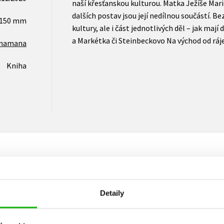
naší křesťanskou kulturou. Matka Ježíše Mar
dalších postav jsou její nedílnou součástí. B
x150 mm
kultury, ale i část jednotlivých děl – jak ma
a Markétka či Steinbeckovo Na východ od ráje
namana
Kniha
Vaše hodnocení
Detaily
Uživatelskou recenzi mohou vkládat pouze registrovaní uživat