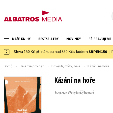
NAŠE KNIHY
BESTSELLERY
NOVINKY
PŘIPRAVUJEME
Sleva 150 Kč při nákupu nad 850 Kč s kódem
SRPEN150
|
ANGLICKÉ KNIHY -20 %
Cestování
VÝPRODEJ -70 %
Dárkové publikace
Domů
Beletrie pro děti
Pověsti, mýty, báje
Kázání na hoře
KNIHY S DÁRKEM
Dárkové zboží
Kázání na hoře
ASTERIX S DÁRKEM
Digitální fotografie
Ivana Pecháčková
🎁DÁRKOVÉ PUBLIKACE
Esoterika a duchovní svět
✉️ DÁRKOVÉ POUKAZY
Historie a military
Hobby