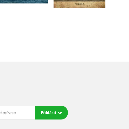
102 Kč
128 Kč
335 Kč
419 Kč
Přihlásit se
á adresa