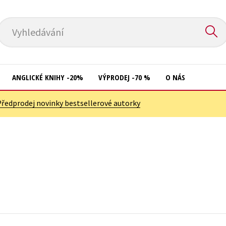
Vyhledávání
ANGLICKÉ KNIHY -20%
VÝPRODEJ -70 %
O NÁS
Předprodej novinky bestsellerové autorky
Přírodní vědy
Křížovky
Společnost, politika
Kuchařky
Technika a věda
New Adult
Učebnice
Ostatní
Umění a kultura
Počítače
Výchova a pedagogika
Poezie
Young adult