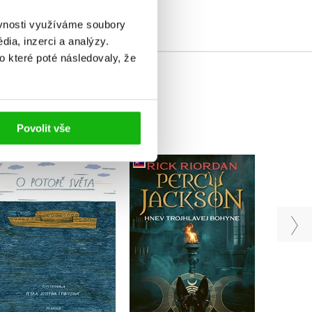
ěvnosti využíváme soubory
ia, inzerci a analýzy.
o které poté následovaly, že
Povolit vše
Percy Jackson 7 – Hnev
Fan
O potopě světa
trojhlavej bohyne
(slovensky)
Ivana Pecháčková
El
Rick Riordan
Do košíku
Do košíku