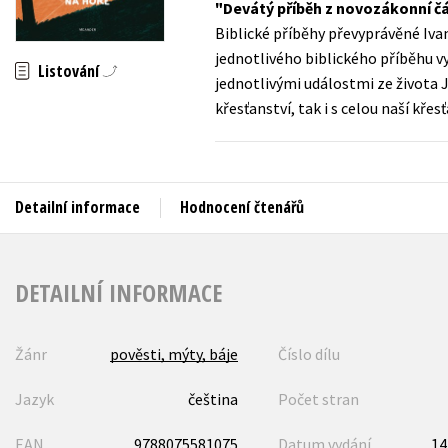
Devátý příběh z novozákonní č
Auto - moto
Biblické příběhy převyprávěné Iva
Jazyky
Beletrie pro děti
jednotlivého biblického příběhu vy
Listování
Kalendáře
jednotlivými událostmi ze života Je
Beletrie pro dospělé
křesťanství, tak i s celou naší kře
Kariéra a osobní rozvoj
Byznys a ekonomie
Komiks
Detailní informace
Hodnocení čtenářů
V
DETAILNÍ INFORMACE
Žánr
pověsti, mýty, báje
Číslo dílu
Jazyk
čeština
Počet stran
EAN
9788075581075
Datum vydání
14