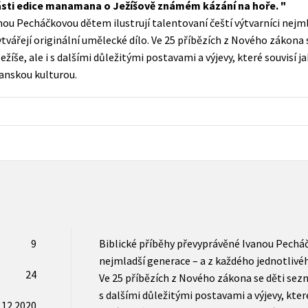
ásti edice manamana o Ježíšově známém kázání na hoře.
Populárně - naučná pro dospělé
nou Pecháčkovou dětem ilustrují talentovaní čeští výtvarníci nejm
Young adult (SK)
Populárně - naučné pro děti
tvářejí originální umělecké dílo. Ve 25 příbězích z Nového zákona 
Zahraniční literatura
žíše, ale i s dalšími důležitými postavami a výjevy, které souvisí j
Předškoláci
sťanskou kulturou.
Zdraví a životní styl
Příroda a zahrada
šechny tituly
9
Biblické příběhy převyprávěné Ivanou Pecháčk
nejmladší generace – a z každého jednotlivéh
24
Ve 25 příbězích z Nového zákona se děti sezná
s dalšími důležitými postavami a výjevy, které
.12.2020