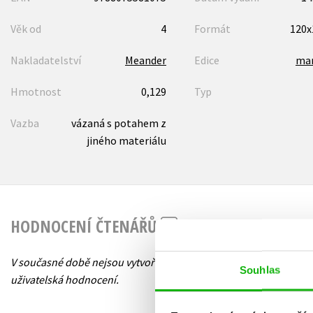
Věk od
4
Formát
120
Nakladatelství
Meander
Edice
ma
Hmotnost
0,129
Typ
Vazba
vázaná s potahem z
jiného materiálu
HODNOCENÍ ČTENÁŘŮ
V současné době nejsou vytvořena žádná
Souhlas
uživatelská hodnocení.