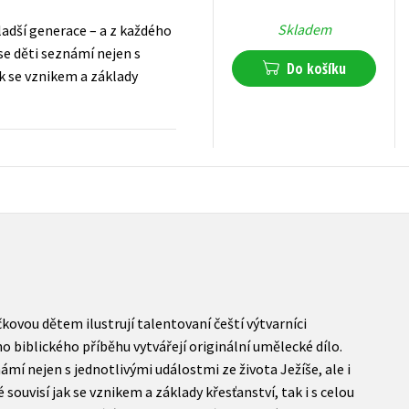
Skladem
ladší generace – a z každého
se děti seznámí nejen s
Do košíku
ak se vznikem a základy
78
Kč
s DPH
ovou dětem ilustrují talentovaní čeští výtvarníci
o biblického příběhu vytvářejí originální umělecké dílo.
mí nejen s jednotlivými událostmi ze života Ježíše, ale i
 souvisí jak se vznikem a základy křesťanství, tak i s celou