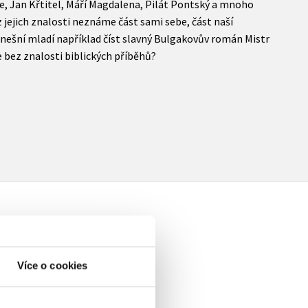
ie, Jan Křtitel, Máří Magdalena, Pilát Pontský a mnoho
ez jejich znalosti neznáme část sami sebe, část naší
jí dnešní mladí například číst slavný Bulgakovův román Mistr
 bez znalosti biblických příběhů?
Více o cookies
elé