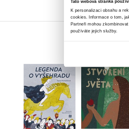
Tato webová stránka použív
K personalizaci obsahu a re
cookies.
Informace o tom, ja
Partneři mohou zkombinovat t
používáte jejich služby.
Legenda o Vyšehradu
Stvoření světa
Ivana Pecháčková
Ivana Pecháčková
Do košíku
Do košíku