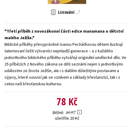
Young adult (SK)
Zahraniční literatura
Zdraví a životní styl
Listování
Všechny tituly
Třetí příběh z novozákonní části edice manamana o dětství
malého Ježíše.
Biblické příběhy převyprávěné Ivanou Pecháčkovou dětem ilustrují
talentovaní čeští výtvarníci nejmladší generace – a z každého
jednotlivého biblického příběhu vytvářejí originální umělecké dílo. Ve
25 příbězích z Nového zákona se děti seznámí nejen s jednotlivými
událostmi ze života Ježíše, ale i s dalšími důležitými postavami a
výjevy, které souvisí jak se vznikem a základy křesťanství, tak i s
celou naší křesťanskou kulturou.
78 Kč
98 Kč
Běžně
ušetříte 20 Kč