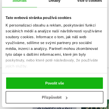
Souhlas
Detaily
Více o cookies
HODNOCENÍ ČTENÁŘŮ
Tato webová stránka používá cookies
V současné době nejsou vytvořena žádná uživatelská hodnocení.
K personalizaci obsahu a reklam, poskytování funkcí
sociálních médií a analýze naší návštěvnosti využíváme
Vaše hodnocení
soubory cookies.
Informace o tom, jak náš web
Uživatelskou recenzi mohou vkládat pouze registrovaní uživatelé
využíváme, sdílíme se svými partnery pro sociální
média, inzerci a analýzy.
Partneři mohou zkombinovat
Přihlásit
tyto údaje s dalšími informacemi, které jim byly
poskytnuty, nebo které poté následovaly, že používáte
jejich služby.
MOHLO BY VÁS TAKÉ ZAJÍMAT
Povolit vše
Přizpůsobit
Legenda o
Stvoření