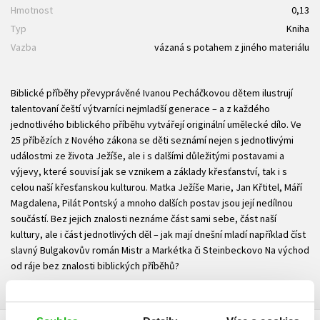
Hmotnost
0,13
Typ
Kniha
Vazba
vázaná s potahem z jiného materiálu
Biblické příběhy převyprávěné Ivanou Pecháčkovou dětem ilustrují
talentovaní čeští výtvarníci nejmladší generace – a z každého
jednotlivého biblického příběhu vytvářejí originální umělecké dílo. Ve
25 příbězích z Nového zákona se děti seznámí nejen s jednotlivými
událostmi ze života Ježíše, ale i s dalšími důležitými postavami a
výjevy, které souvisí jak se vznikem a základy křesťanství, tak i s
celou naší křesťanskou kulturou. Matka Ježíše Marie, Jan Křtitel, Máří
Magdalena, Pilát Pontský a mnoho dalších postav jsou její nedílnou
součástí. Bez jejich znalosti neznáme část sami sebe, část naší
kultury, ale i část jednotlivých děl – jak mají dnešní mladí například číst
slavný Bulgakovův román Mistr a Markétka či Steinbeckovo Na východ
od ráje bez znalosti biblických příběhů?