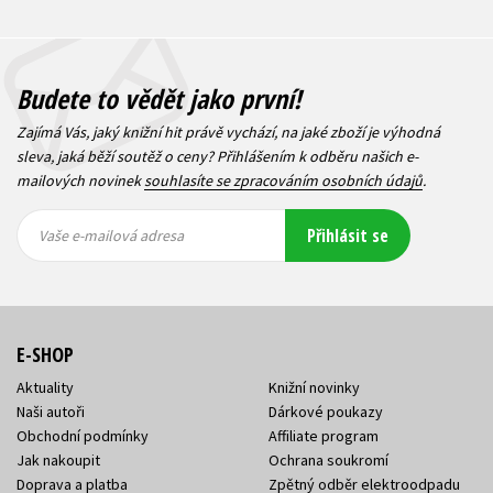
Budete to vědět jako první!
Zajímá Vás, jaký knižní hit právě vychází, na jaké zboží je výhodná
sleva, jaká běží soutěž o ceny? Přihlášením k odběru našich e-
mailových novinek
souhlasíte se zpracováním osobních údajů
.
Vaše e-
Vaše e-
Přihlásit se
mailová
mailová
Vaše e-mailová adresa
adresa
adresa
E-SHOP
Aktuality
Knižní novinky
Naši autoři
Dárkové poukazy
Obchodní podmínky
Affiliate program
Jak nakoupit
Ochrana soukromí
Doprava a platba
Zpětný odběr elektroodpadu