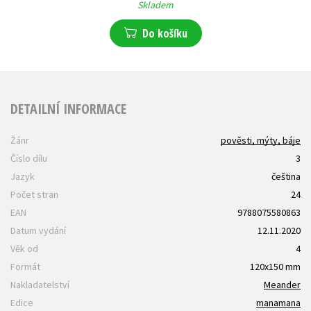
Skladem
Do košíku
DETAILNÍ INFORMACE
Žánr
pověsti, mýty, báje
Číslo dílu
3
Jazyk
čeština
Počet stran
24
EAN
9788075580863
Datum vydání
12.11.2020
Věk od
4
Formát
120x150 mm
Nakladatelství
Meander
Edice
manamana