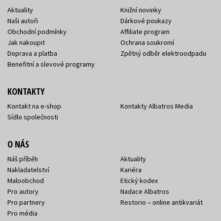
Aktuality
Knižní novinky
Naši autoři
Dárkové poukazy
Obchodní podmínky
Affiliate program
Jak nakoupit
Ochrana soukromí
Doprava a platba
Zpětný odběr elektroodpadu
Benefitní a slevové programy
KONTAKTY
Kontakt na e-shop
Kontakty Albatros Media
Sídlo společnosti
O NÁS
Náš příběh
Aktuality
Nakladatelství
Kariéra
Maloobchod
Etický kodex
Pro autory
Nadace Albatros
Pro partnery
Restorio – online antikvariát
Pro média