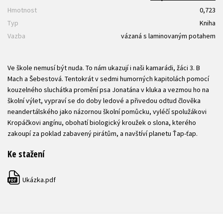
Hmotnost
0,723
Typ
Kniha
Vazba
vázaná s laminovaným potahem
Ve škole nemusí být nuda. To nám ukazují i naši kamarádi, žáci 3. B
Mach a Šebestová. Tentokrát v sedmi humorných kapitolách pomocí
kouzelného sluchátka promění psa Jonatána v kluka a vezmou ho na
školní výlet, vypraví se do doby ledové a přivedou odtud člověka
neandertálského jako názornou školní pomůcku, vyléčí spolužákovi
Kropáčkovi angínu, obohatí biologický kroužek o slona, kterého
zakoupí za poklad zabavený pirátům, a navštíví planetu Ťap-ťap.
Ke stažení
Ukázka.pdf
PDF