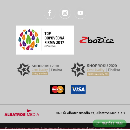
2026 © Albatrosmedia.cz, Albatros Media a.s.
NAPIŠTE NÁM
Podle zákona o evidenci tržeb je prodávající povinen vystavit kupujícímu účtenku.