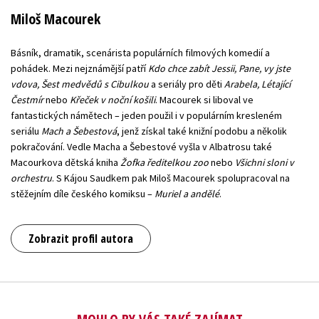
Miloš Macourek
Básník, dramatik, scenárista populárních filmových komedií a
pohádek. Mezi nejznámější patří
Kdo chce zabít Jessii, Pane, vy jste
vdova, Šest medvědů s Cibulkou
a seriály pro děti
Arabela, Létající
Čestmír
nebo
Křeček v noční košili
. Macourek si liboval ve
fantastických námětech – jeden použil i v populárním kresleném
seriálu
Mach a Šebestová
, jenž získal také knižní podobu a několik
pokračování. Vedle Macha a Šebestové vyšla v Albatrosu také
Macourkova dětská kniha
Žofka ředitelkou zoo
nebo
Všichni sloni v
orchestru
. S Kájou Saudkem pak Miloš Macourek spolupracoval na
stěžejním díle českého komiksu –
Muriel a andělé
.
Zobrazit profil autora