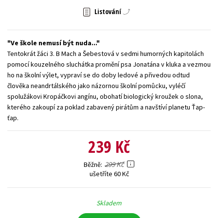
Listování
Young adult (SK)
Zahraniční literatura
Zdraví a životní styl
Všechny tituly
Ve škole nemusí být nuda...
Tentokrát žáci 3. B Mach a Šebestová v sedmi humorných kapitolách
pomocí kouzelného sluchátka promění psa Jonatána v kluka a vezmou
ho na školní výlet, vypraví se do doby ledové a přivedou odtud
člověka neandrtálského jako názornou školní pomůcku, vyléčí
spolužákovi Kropáčkovi angínu, obohatí biologický kroužek o slona,
kterého zakoupí za poklad zabavený pirátům a navštíví planetu Ťap-
ťap.
239 Kč
299 Kč
Běžně
ušetříte 60 Kč
Skladem