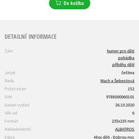
Do košíku
DETAILNÍ INFORMACE
Žánr
humor pro děti
pohádka
příběhy dětí
Jazyk
čeština
Řada
Mach a Šebestová
Počet stran
152
EAN
9788000060101
Datum vydání
26.10.2020
Věk od
6
Formát
235x235 mm
Nakladatelství
ALBATROS
Edice
Ahoj děti - Dobrou noc