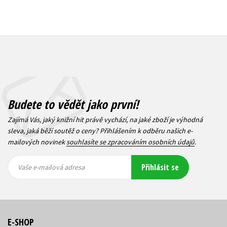
Budete to vědět jako první!
Zajímá Vás, jaký knižní hit právě vychází, na jaké zboží je výhodná
sleva, jaká běží soutěž o ceny? Přihlášením k odběru našich e-
mailových novinek
souhlasíte se zpracováním osobních údajů
.
Vaše e-
Vaše e-
Přihlásit se
mailová
mailová
Vaše e-mailová adresa
adresa
adresa
E-SHOP