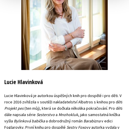
Lucie Hlavinková
Lucie Hlavinková je autorkou úspěšných knih pro dospělé i pro děti. V
roce 2016 zvítězila v soutěži nakladatelství Albatros s knihou pro děti
Projekt pes
(ten můj), která se dočkala několika pokračování. Pro děti
dále napsala série
Sesterstvo
a
Mnohokluk
, jako samostatná knížka
vyšla
Bylinková babička
a dobrodružný román
Barabizna
v edici
Foglarovky. První knihu pro dospělé
Sestry Foxovy
autorka vydala v