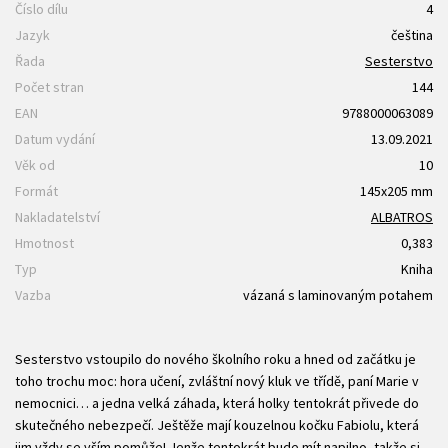
Číslo dílu
4
Jazyk
čeština
Řada
Sesterstvo
Počet stran
144
EAN
9788000063089
Datum vydání
13.09.2021
Věk od
10
Formát
145x205 mm
Nakladatelství
ALBATROS
Hmotnost
0,383
Typ
Kniha
Vazba
vázaná s laminovaným potahem
Sesterstvo vstoupilo do nového školního roku a hned od začátku je
toho trochu moc: hora učení, zvláštní nový kluk ve třídě, paní Marie v
nemocnici… a jedna velká záhada, která holky tentokrát přivede do
skutečného nebezpečí. Ještěže mají kouzelnou kočku Fabiolu, která
jim vždy se vším pomůže! Jenže tentokrát bude mít napilno, takže si