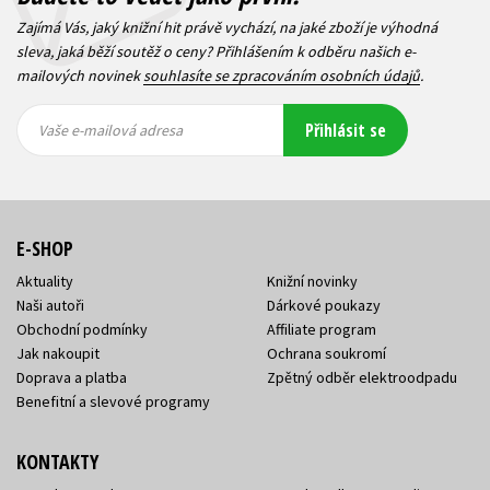
Zajímá Vás, jaký knižní hit právě vychází, na jaké zboží je výhodná
sleva, jaká běží soutěž o ceny? Přihlášením k odběru našich e-
mailových novinek
souhlasíte se zpracováním osobních údajů
.
Vaše e-
Vaše e-
Přihlásit se
mailová
mailová
Vaše e-mailová adresa
adresa
adresa
E-SHOP
Aktuality
Knižní novinky
Naši autoři
Dárkové poukazy
Obchodní podmínky
Affiliate program
Jak nakoupit
Ochrana soukromí
Doprava a platba
Zpětný odběr elektroodpadu
Benefitní a slevové programy
KONTAKTY