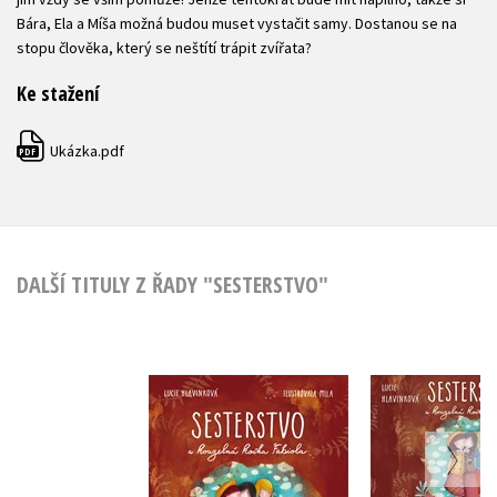
Bára, Ela a Míša možná budou muset vystačit samy. Dostanou se na
stopu člověka, který se neštítí trápit zvířata?
Ke stažení
Ukázka.pdf
PDF
DALŠÍ TITULY Z ŘADY "SESTERSTVO"
Sesterstvo a
Sesters
kouzelná kočka
kouzelná
Fabiola
Fabiola (au
Lucie Hlavinková
Lucie Hlav