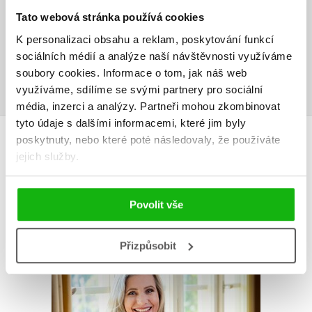
Vaše hodnocení
Tato webová stránka používá cookies
K personalizaci obsahu a reklam, poskytování funkcí
Uživatelskou recenzi mohou vkládat pouze registrovaní uživatelé
sociálních médií a analýze naší návštěvnosti využíváme
Přihlásit
soubory cookies.
Informace o tom, jak náš web
využíváme, sdílíme se svými partnery pro sociální
média, inzerci a analýzy.
Partneři mohou zkombinovat
tyto údaje s dalšími informacemi, které jim byly
AUTOR KNIHY
poskytnuty, nebo které poté následovaly, že používáte
jejich služby.
Povolit vše
Přizpůsobit