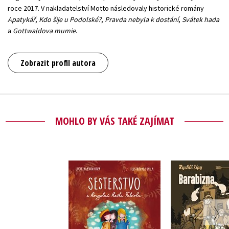
roce 2017. V nakladatelství Motto následovaly historické romány
Apatykář
,
Kdo šije u Podolské?
,
Pravda nebyla k dostání
,
Svátek hada
a
Gottwaldova mumie
.
Zobrazit profil autora
MOHLO BY VÁS TAKÉ ZAJÍMAT
Barabi
Sesterstvo a
(audioknih
kouzelná kočka
Fabiola
,
Lucie Hla
Lucie Hlavinková
Jaroslav 