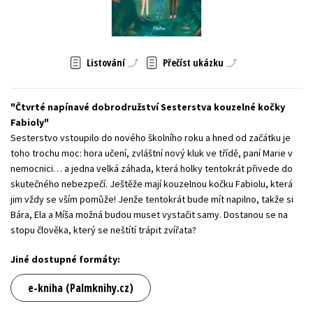
Young adult (SK)
Zahraniční literatura
Zdraví a životní styl
Všechny tituly
Listování
Přečíst ukázku
Čtvrté napínavé dobrodružství Sesterstva kouzelné kočky
Fabioly
Sesterstvo vstoupilo do nového školního roku a hned od začátku je
toho trochu moc: hora učení, zvláštní nový kluk ve třídě, paní Marie v
nemocnici… a jedna velká záhada, která holky tentokrát přivede do
skutečného nebezpečí. Ještěže mají kouzelnou kočku Fabiolu, která
jim vždy se vším pomůže! Jenže tentokrát bude mít napilno, takže si
Bára, Ela a Míša možná budou muset vystačit samy. Dostanou se na
stopu člověka, který se neštítí trápit zvířata?
Jiné dostupné formáty:
e-kniha (Palmknihy.cz)