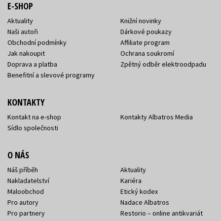
E-SHOP
Aktuality
Knižní novinky
Naši autoři
Dárkové poukazy
Obchodní podmínky
Affiliate program
Jak nakoupit
Ochrana soukromí
Doprava a platba
Zpětný odběr elektroodpadu
Benefitní a slevové programy
KONTAKTY
Kontakt na e-shop
Kontakty Albatros Media
Sídlo společnosti
O NÁS
Náš příběh
Aktuality
Nakladatelství
Kariéra
Maloobchod
Etický kodex
Pro autory
Nadace Albatros
Pro partnery
Restorio – online antikvariát