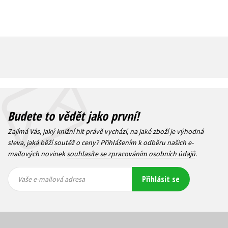
Budete to vědět jako první!
Zajímá Vás, jaký knižní hit právě vychází, na jaké zboží je výhodná
sleva, jaká běží soutěž o ceny? Přihlášením k odběru našich e-
mailových novinek
souhlasíte se zpracováním osobních údajů
.
Vaše e-
Vaše e-
Přihlásit se
mailová
mailová
Vaše e-mailová adresa
adresa
adresa