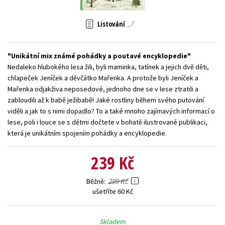
Young adult (SK)
Zahraniční literatura
Zdraví a životní styl
Listování
Všechny tituly
Unikátní mix známé pohádky a poutavé encyklopedie
Nedaleko hlubokého lesa žili, byli maminka, tatínek a jejich dvě děti,
chlapeček Jeníček a děvčátko Mařenka. A protože byli Jeníček a
Mařenka odjakživa neposedové, jednoho dne se v lese ztratili a
zabloudili až k babě ježibabě! Jaké rostliny během svého putování
viděli a jak to s nimi dopadlo? To a také mnoho zajímavých informací o
lese, poli i louce se s dětmi dočtete v bohatě ilustrované publikaci,
která je unikátním spojením pohádky a encyklopedie.
239 Kč
299 Kč
Běžně
ušetříte 60 Kč
Skladem