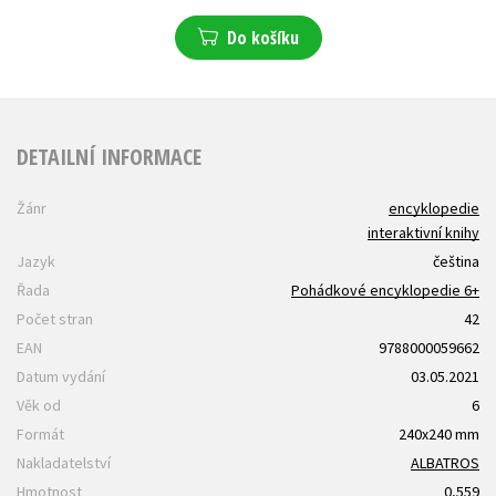
Do košíku
DETAILNÍ INFORMACE
Žánr
encyklopedie
interaktivní knihy
Jazyk
čeština
Řada
Pohádkové encyklopedie 6+
Počet stran
42
EAN
9788000059662
Datum vydání
03.05.2021
Věk od
6
Formát
240x240 mm
Nakladatelství
ALBATROS
Hmotnost
0,559