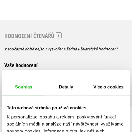
HODNOCENÍ ČTENÁŘŮ
V současné době nejsou vytvořena žádná uživatelská hodnocení.
Vaše hodnocení
Uživatelskou recenzi mohou vkládat pouze registrovaní uživatelé
Souhlas
Detaily
Více o cookies
Přihlásit
Tato webová stránka používá cookies
AUTOR KNIHY
K personalizaci obsahu a reklam, poskytování funkcí
sociálních médií a analýze naší návštěvnosti využíváme
soubory cookies.
Informace o tom, jak náš web