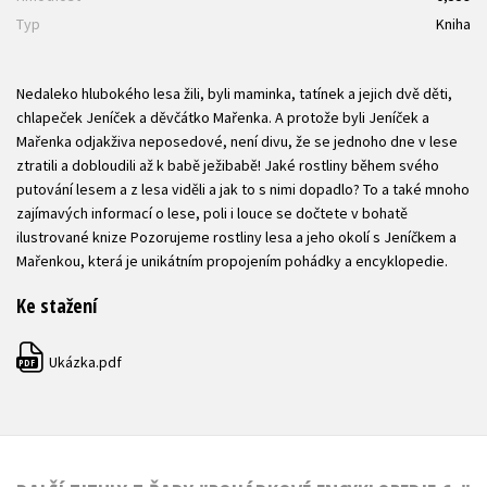
Typ
Kniha
Nedaleko hlubokého lesa žili, byli maminka, tatínek a jejich dvě děti,
chlapeček Jeníček a děvčátko Mařenka. A protože byli Jeníček a
Mařenka odjakživa neposedové, není divu, že se jednoho dne v lese
ztratili a dobloudili až k babě ježibabě! Jaké rostliny během svého
putování lesem a z lesa viděli a jak to s nimi dopadlo? To a také mnoho
zajímavých informací o lese, poli i louce se dočtete v bohatě
ilustrované knize Pozorujeme rostliny lesa a jeho okolí s Jeníčkem a
Mařenkou, která je unikátním propojením pohádky a encyklopedie.
Ke stažení
Ukázka.pdf
PDF