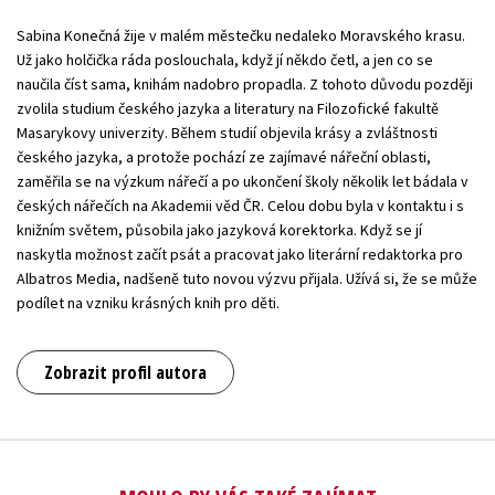
Sabina Konečná žije v malém městečku nedaleko Moravského krasu.
Už jako holčička ráda poslouchala, když jí někdo četl, a jen co se
naučila číst sama, knihám nadobro propadla. Z tohoto důvodu později
zvolila studium českého jazyka a literatury na Filozofické fakultě
Masarykovy univerzity. Během studií objevila krásy a zvláštnosti
českého jazyka, a protože pochází ze zajímavé nářeční oblasti,
zaměřila se na výzkum nářečí a po ukončení školy několik let bádala v
českých nářečích na Akademii věd ČR. Celou dobu byla v kontaktu i s
knižním světem, působila jako jazyková korektorka. Když se jí
naskytla možnost začít psát a pracovat jako literární redaktorka pro
Albatros Media, nadšeně tuto novou výzvu přijala. Užívá si, že se může
podílet na vzniku krásných knih pro děti.
Zobrazit profil autora