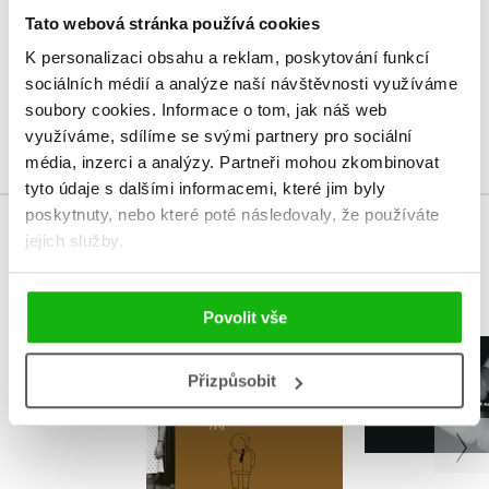
Tato webová stránka používá cookies
Vaše hodnocení
K personalizaci obsahu a reklam, poskytování funkcí
Uživatelskou recenzi mohou vkládat pouze registrovaní uživatelé
sociálních médií a analýze naší návštěvnosti využíváme
soubory cookies.
Informace o tom, jak náš web
Přihlásit
využíváme, sdílíme se svými partnery pro sociální
média, inzerci a analýzy.
Partneři mohou zkombinovat
tyto údaje s dalšími informacemi, které jim byly
poskytnuty, nebo které poté následovaly, že používáte
jejich služby.
MOHLO BY VÁS TAKÉ ZAJÍMAT
Povolit vše
Dvacet
nakladat
Nesmysl
Přizpůsobit
Mean
Radim Kopáč
,
Ivana Pec
Radim K