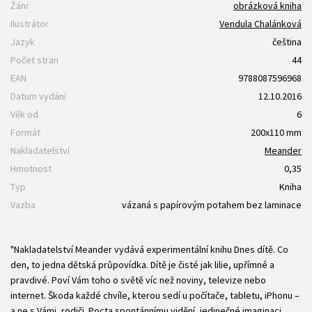
Žánr
obrázková kniha
Ilustrátor
Vendula Chalánková
Jazyk
čeština
Počet stran
44
EAN
9788087596968
Datum vydání
12.10.2016
Věk od
6
Formát
200x110 mm
Nakladatelství
Meander
Hmotnost
0,35
Typ
Kniha
Vazba
vázaná s papírovým potahem bez laminace
"Nakladatelství Meander vydává experimentální knihu Dnes dítě. Co
den, to jedna dětská průpovídka. Dítě je čisté jak lilie, upřímné a
pravdivé. Poví Vám toho o světě víc než noviny, televize nebo
internet. Škoda každé chvíle, kterou sedí u počítače, tabletu, iPhonu –
a ne s Vámi, rodiči. Pocta spontánnímu vidění, jedinečné imaginaci,