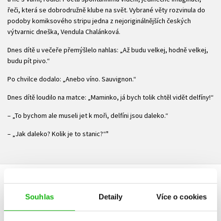
řeči, která se dobrodružně klube na svět. Vybrané věty rozvinula do
podoby komiksového stripu jedna z nejoriginálnějších českých
výtvarnic dneška, Vendula Chalánková.
Dnes dítě u večeře přemýšlelo nahlas: „Až budu velkej, hodně velkej,
budu pít pivo.“
Po chvilce dodalo: „Anebo víno. Sauvignon.“
Dnes dítě loudilo na matce: „Maminko, já bych tolik chtěl vidět delfíny!“
– „To bychom ale museli jet k moři, delfíni jsou daleko.“
– „Jak daleko? Kolik je to stanic?“"
HODNOCENÍ ČTENÁŘŮ
Souhlas
Detaily
Více o cookies
V současné době nejsou vytvořena žádná uživatelská hodnocení.