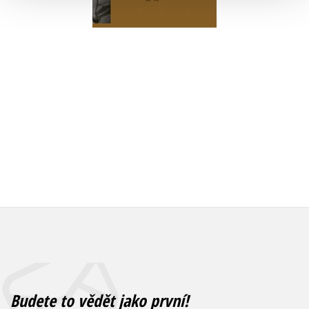
Do košíku
Do košík
214 Kč
268 Kč
214 Kč
2
Budete to vědět jako první!