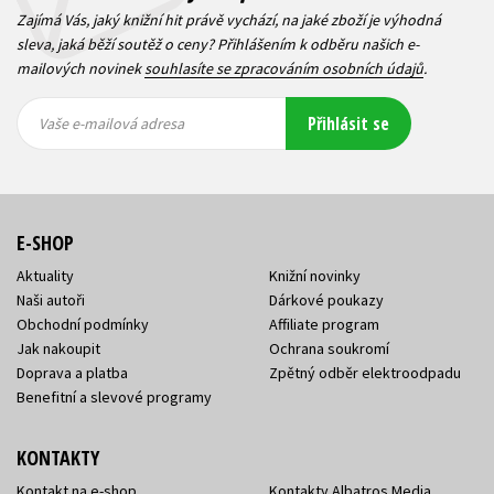
Zajímá Vás, jaký knižní hit právě vychází, na jaké zboží je výhodná
sleva, jaká běží soutěž o ceny? Přihlášením k odběru našich e-
mailových novinek
souhlasíte se zpracováním osobních údajů
.
Vaše e-
Vaše e-
Přihlásit se
mailová
mailová
Vaše e-mailová adresa
adresa
adresa
E-SHOP
Aktuality
Knižní novinky
Naši autoři
Dárkové poukazy
Obchodní podmínky
Affiliate program
Jak nakoupit
Ochrana soukromí
Doprava a platba
Zpětný odběr elektroodpadu
Benefitní a slevové programy
KONTAKTY
Kontakt na e-shop
Kontakty Albatros Media