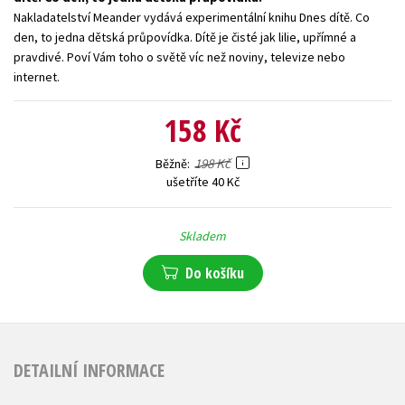
Nakladatelství Meander vydává experimentální knihu Dnes dítě. Co
Young adult (SK)
Zahraniční literatura
Zdraví a životní styl
den, to jedna dětská průpovídka. Dítě je čisté jak lilie, upřímné a
pravdivé. Poví Vám toho o světě víc než noviny, televize nebo
Všechny tituly
internet.
158 Kč
198 Kč
Běžně
ušetříte 40 Kč
Skladem
Do košíku
DETAILNÍ INFORMACE