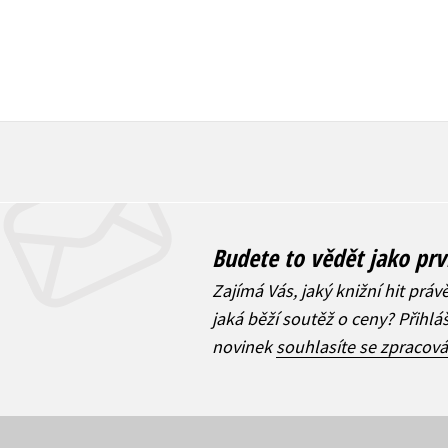
Budete to vědět jako prv
Zajímá Vás, jaký knižní hit práv
jaká běží soutěž o ceny? Přihl
novinek
souhlasíte se zpracov