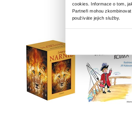
cookies.
Informace o tom, ja
Partneři mohou zkombinovat t
používáte jejich služby.
Podivuhodné vypráv
NARNIE – komplet
bývalého piráta
1.-7.díl – box
Kolíska
C. S. Lewis
Václav Čtvrtek
Do košíku
Do košíku
1 832 Kč
263 Kč
2 290 Kč
329 Kč