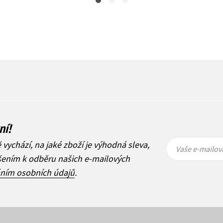
ní!
Vaše e-
Vaše e-
ě vychází, na jaké zboží je výhodná sleva,
mailová
mailová
Vaše e-mailov
adresa
adresa
ášením k odběru našich e-mailových
áním osobních údajů
.