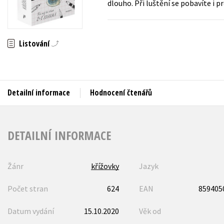
dlouho. Při luštění se pobavíte i p
Auto - moto
Jazyky
Beletrie pro děti
Kalendáře
Beletrie pro dospělé
Listování
Kariéra a osobní rozvoj
Byznys a ekonomie
Komiks
Detailní informace
Hodnocení čtenářů
V
DETAILNÍ INFORMACE
Žánr
křížovky
Jazyk
Počet stran
624
EAN
859405
Datum vydání
15.10.2020
Věk od