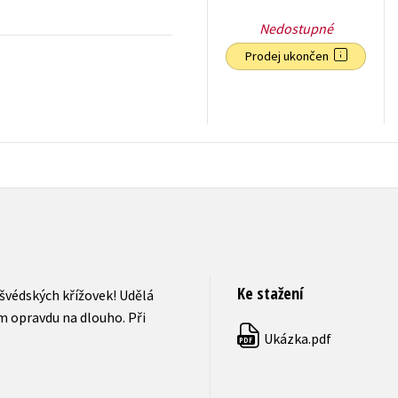
Nedostupné
Prodej ukončen
239
Kč
s DPH
Ke stažení
švédských křížovek! Udělá
m opravdu na dlouho. Při
Ukázka.pdf
PDF