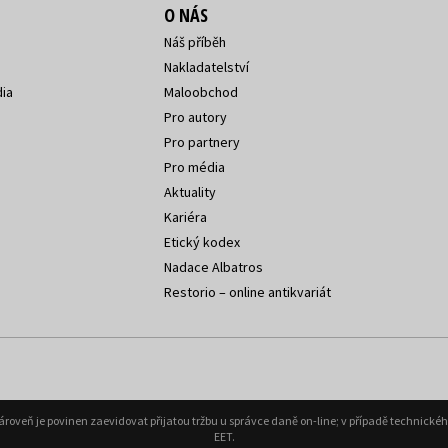
O NÁS
Náš příběh
Nakladatelství
ia
Maloobchod
Pro autory
Pro partnery
Pro média
Aktuality
Kariéra
Etický kodex
Nadace Albatros
Restorio – online antikvariát
Zároveň je povinen zaevidovat přijatou tržbu u správce daně on-line; v případě technick
EET.