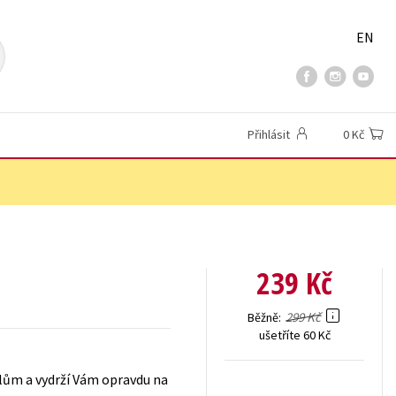
EN
Přihlásit
0 Kč
239 Kč
299 Kč
Běžně
ušetříte 60 Kč
elům a vydrží Vám opravdu na