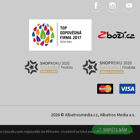
2026 © Albatrosmedia.cz, Albatros Media a.s.
NAPIŠTE NÁM
ého výpadku pak nejpozději do 48 hodin. Uvedené se týká pouze případů podléhajících