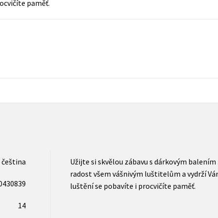
rocvičíte paměť.
Populárně - naučná pro dospělé
Young adult (SK)
Populárně - naučné pro děti
Zahraniční literatura
Předškoláci
Zdraví a životní styl
Příroda a zahrada
šechny tituly
čeština
Užijte si skvělou zábavu s dárkovým balením 
radost všem vášnivým luštitelům a vydrží Vá
0430839
luštění se pobavíte i procvičíte paměť.
14