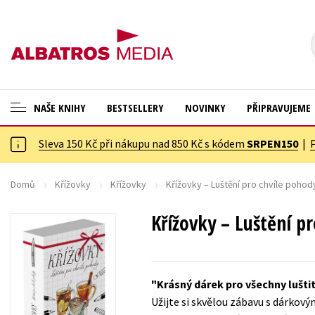
NAŠE KNIHY
BESTSELLERY
NOVINKY
PŘIPRAVUJEME
Sleva 150 Kč při nákupu nad 850 Kč s kódem
SRPEN150
|
ANGLICKÉ KNIHY -20 %
Cestování
VÝPRODEJ -70 %
Dárkové publikace
Domů
Křížovky
Křížovky
Křížovky – Luštění pro chvíle pohod
KNIHY S DÁRKEM
Dárkové zboží
Křížovky – Luštění p
ASTERIX S DÁRKEM
Digitální fotografie
🎁DÁRKOVÉ PUBLIKACE
Esoterika a duchovní svět
Krásný dárek pro všechny luštit
✉️ DÁRKOVÉ POUKAZY
Historie a military
Užijte si skvělou zábavu s dárkov
Hobby