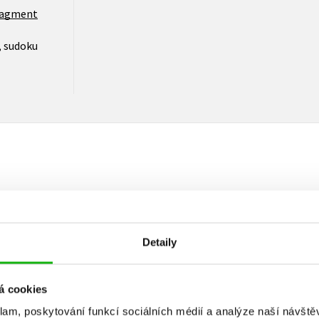
ragment
, sudoku
Vaše hodnocení
Uživatelskou recenzi mohou vkládat pouze registrovaní uživat
Detaily
Přihlásit
á cookies
klam, poskytování funkcí sociálních médií a analýze naší návšt