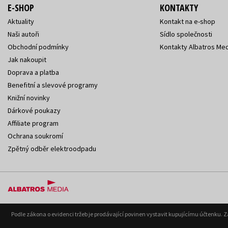
E-SHOP
KONTAKTY
Aktuality
Kontakt na e-shop
Naši autoři
Sídlo společnosti
Obchodní podmínky
Kontakty Albatros Med
Jak nakoupit
Doprava a platba
Benefitní a slevové programy
Knižní novinky
Dárkové poukazy
Affiliate program
Ochrana soukromí
Zpětný odběr elektroodpadu
Podle zákona o evidenci tržeb je prodávající povinen vystavit kupujícímu účtenku. 