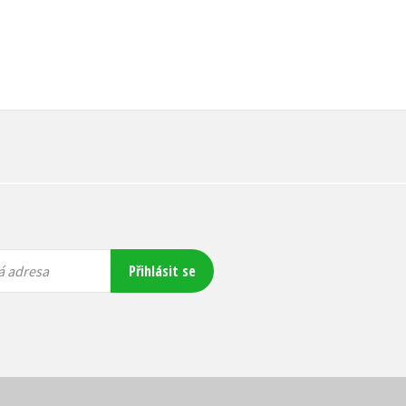
Přihlásit se
á adresa