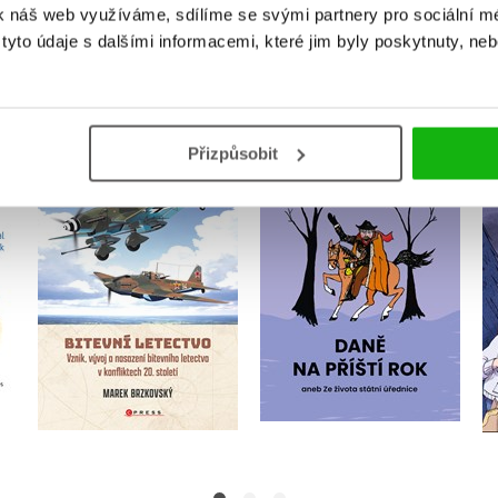
k náš web využíváme, sdílíme se svými partnery pro sociální méd
MOHLO BY VÁS TAKÉ ZAJÍMAT
yto údaje s dalšími informacemi, které jim byly poskytnuty, neb
Přizpůsobit
ění
Daně na příští rok
Bitevní letectvo
Jaroslava Jendrisková
Marek Brzkovský
Do košíku
Do košíku
479 Kč
599 Kč
239 Kč
299 Kč