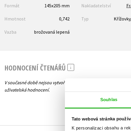
Formát
145x205 mm
Nakladatelství
F
Hmotnost
0,742
Typ
Křížovky
Vazba
brožovaná lepená
HODNOCENÍ ČTENÁŘŮ
V současné době nejsou vytvořena žádná
uživatelská hodnocení.
Souhlas
Tato webová stránka použív
K personalizaci obsahu a re