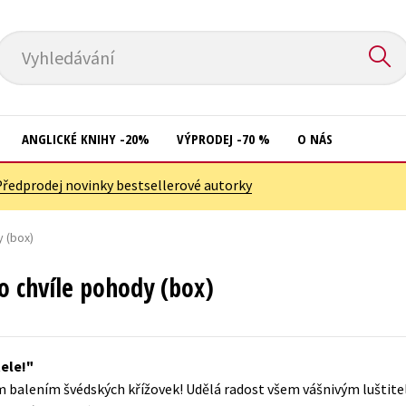
Vyhledávání
ANGLICKÉ KNIHY -20%
VÝPRODEJ -70 %
O NÁS
Předprodej novinky bestsellerové autorky
Přírodní vědy
Křížovky
Společnost, politika
y (box)
Kuchařky
Technika a věda
New Adult
ro chvíle pohody (box)
Učebnice
Ostatní
Umění a kultura
Počítače
ele!
Výchova a pedagogika
Poezie
ým balením švédských křížovek! Udělá radost všem vášnivým luštit
Young adult