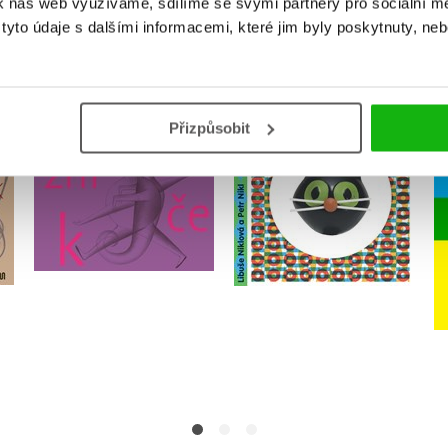
k náš web využíváme, sdílíme se svými partnery pro sociální méd
MOHLO BY VÁS TAKÉ ZAJÍMAT
yto údaje s dalšími informacemi, které jim byly poskytnuty, neb
Přizpůsobit
Niklův Blázníček
Foukací povídky
Petr Nikl
Petr Nikl
Do košíku
Do košíku
318 Kč
398 Kč
294 Kč
368 Kč