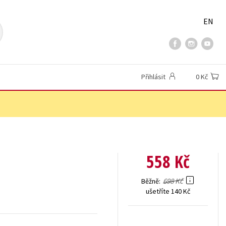
EN
Přihlásit
0 Kč
558 Kč
698 Kč
Běžně
ušetříte 140 Kč