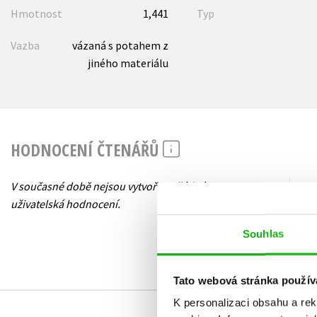
Hmotnost
1,441
Typ
Vazba
vázaná s potahem z
jiného materiálu
HODNOCENÍ ČTENÁŘŮ
V současné době nejsou vytvořena žádná
uživatelská hodnocení.
Souhlas
Tato webová stránka použív
K personalizaci obsahu a re