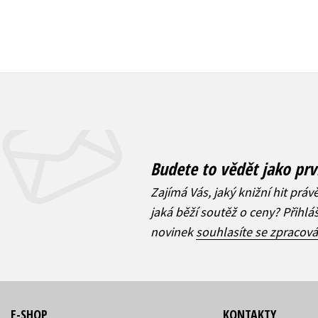
Budete to vědět jako prv
Zajímá Vás, jaký knižní hit práv
jaká běží soutěž o ceny? Přihl
novinek
souhlasíte se zpracov
E-SHOP
KONTAKTY