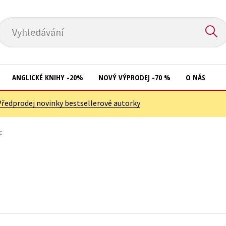
Vyhledávání
ANGLICKÉ KNIHY -20%
NOVÝ VÝPRODEJ -70 %
O NÁS
Předprodej novinky bestsellerové autorky
Přírodní vědy
Křížovky
Společnost, politika
c
Kuchařky
Technika a věda
New Adult
Učebnice
Ostatní
Umění a kultura
Počítače
Výchova a pedagogika
Poezie
Young adult