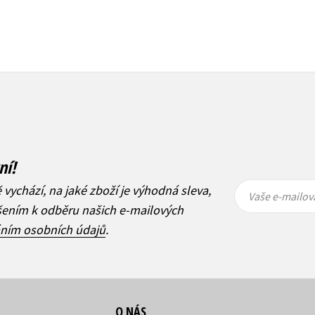
ní!
Vaše e-
Vaše e-
ě vychází, na jaké zboží je výhodná sleva,
mailová
mailová
Vaše e-mailov
adresa
adresa
ášením k odběru našich e-mailových
áním osobních údajů
.
O NÁS