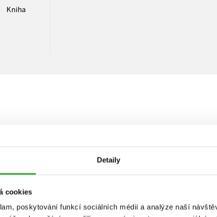
Kniha
Vaše hodnocení
Uživatelskou recenzi mohou vkládat pouze registrovaní uživat
Detaily
Přihlásit
á cookies
klam, poskytování funkcí sociálních médií a analýze naší návšt