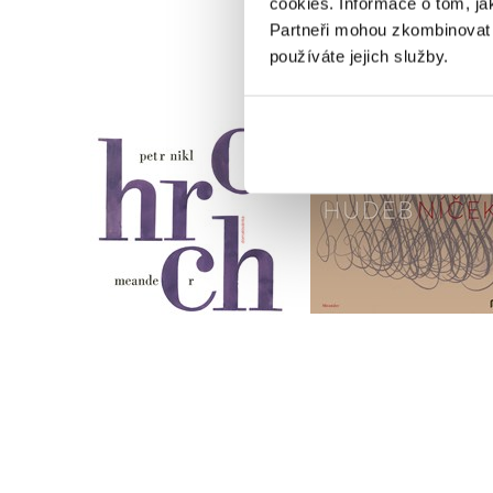
cookies.
Informace o tom, ja
Partneři mohou zkombinovat t
používáte jejich služby.
Hroch
Hudebníček
Petr Nikl
Petr Nikl
Do košíku
Do košíku
558 Kč
698 Kč
318 Kč
398 Kč