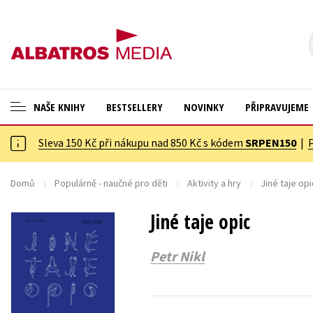
NAŠE KNIHY
BESTSELLERY
NOVINKY
PŘIPRAVUJEME
Sleva 150 Kč při nákupu nad 850 Kč s kódem
SRPEN150
|
ANGLICKÉ KNIHY -20 %
Cestování
NOVÝ VÝPRODEJ -70 %
Dárkové publikace
Domů
Populárně - naučné pro děti
Aktivity a hry
Jiné taje opi
KNIHY S DÁRKEM
Dárkové zboží
Jiné taje opic
ASTERIX S DÁRKEM
Digitální fotografie
Petr Nikl
🎁DÁRKOVÉ PUBLIKACE
Esoterika a duchovní svět
✉️ DÁRKOVÉ POUKAZY
Historie a military
Hobby