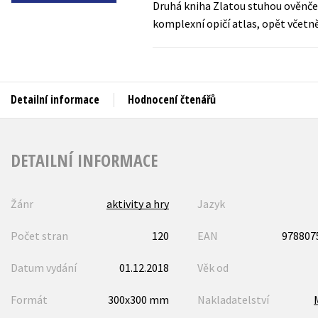
Druhá kniha Zlatou stuhou ověnčen
Auto - moto
komplexní opičí atlas, opět včetně 
Jazyky
Beletrie pro děti
Kalendáře
Beletrie pro dospělé
Kariéra a osobní rozvoj
Byznys a ekonomie
Detailní informace
Hodnocení čtenářů
Komiks
V
DETAILNÍ INFORMACE
Žánr
aktivity a hry
Jazyk
Počet stran
120
EAN
978807
Datum vydání
01.12.2018
Věk od
Formát
300x300 mm
Nakladatelství