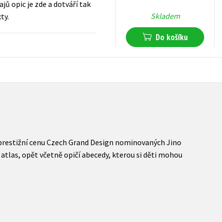
ů opic je zde a dotváří tak
Skladem
ty.
Do košíku
558
Kč
s DPH
prestižní cenu Czech Grand Design nominovaných Jino
í atlas, opět včetně opičí abecedy, kterou si děti mohou