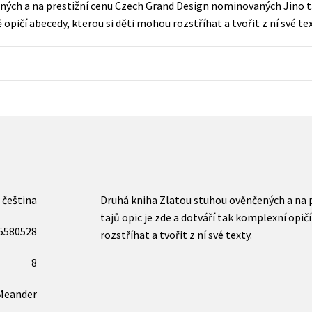
ých a na prestižní cenu Czech Grand Design nominovaných Jino taj
Populárně - naučná pro dospělé
opičí abecedy, kterou si děti mohou rozstříhat a tvořit z ní své tex
Young adult (SK)
Populárně - naučné pro děti
Zahraniční literatura
Předškoláci
Zdraví a životní styl
Příroda a zahrada
šechny tituly
čeština
Druhá kniha Zlatou stuhou ověnčených a na 
tajů opic je zde a dotváří tak komplexní opič
5580528
rozstříhat a tvořit z ní své texty.
8
Meander