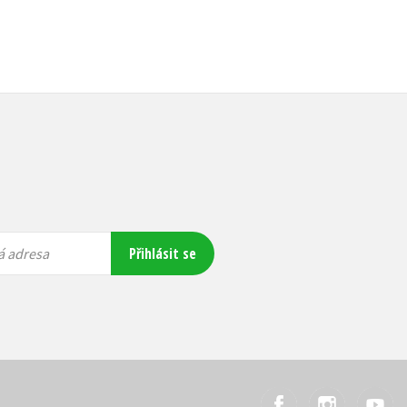
Přihlásit se
á adresa