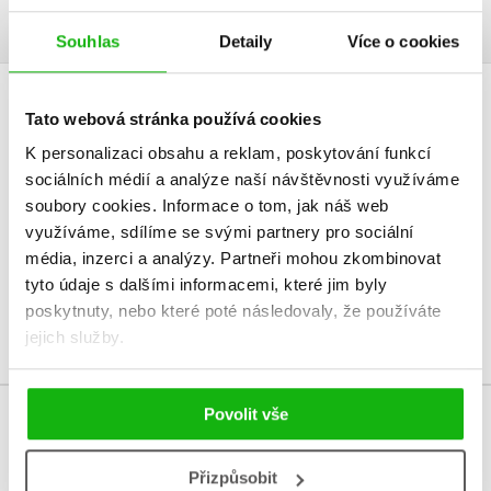
Souhlas
Detaily
Více o cookies
HODNOCENÍ ČTENÁŘŮ
Tato webová stránka používá cookies
K personalizaci obsahu a reklam, poskytování funkcí
V současné době nejsou vytvořena žádná uživatelská hodnocení.
sociálních médií a analýze naší návštěvnosti využíváme
soubory cookies.
Informace o tom, jak náš web
Vaše hodnocení
využíváme, sdílíme se svými partnery pro sociální
média, inzerci a analýzy.
Partneři mohou zkombinovat
Uživatelskou recenzi mohou vkládat pouze registrovaní uživatelé
tyto údaje s dalšími informacemi, které jim byly
poskytnuty, nebo které poté následovaly, že používáte
Přihlásit
jejich služby.
Povolit vše
MOHLO BY VÁS TAKÉ ZAJÍMAT
Přizpůsobit