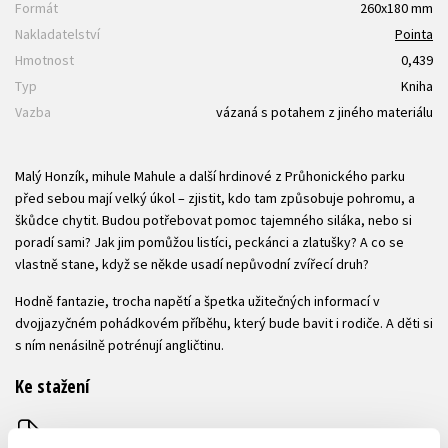
Formát
260x180 mm
Nakladatelství
Pointa
Hmotnost
0,439
Typ
Kniha
Vazba
vázaná s potahem z jiného materiálu
Malý Honzík, mihule Mahule a další hrdinové z Průhonického parku
před sebou mají velký úkol – zjistit, kdo tam způsobuje pohromu, a
škůdce chytit. Budou potřebovat pomoc tajemného siláka, nebo si
poradí sami? Jak jim pomůžou listíci, peckánci a zlatušky? A co se
vlastně stane, když se někde usadí nepůvodní zvířecí druh?
Hodně fantazie, trocha napětí a špetka užitečných informací v
dvojjazyčném pohádkovém příběhu, který bude bavit i rodiče. A děti si
s ním nenásilně potrénují angličtinu.
Ke stažení
Ukázka.pdf
PDF