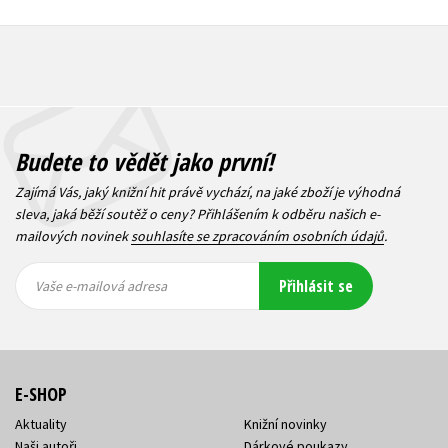
Budete to vědět jako první!
Zajímá Vás, jaký knižní hit právě vychází, na jaké zboží je výhodná
sleva, jaká běží soutěž o ceny? Přihlášením k odběru našich e-
mailových novinek
souhlasíte se zpracováním osobních údajů
.
Vaše e-
Vaše e-
Přihlásit se
mailová
mailová
Vaše e-mailová adresa
adresa
adresa
E-SHOP
Aktuality
Knižní novinky
Naši autoři
Dárkové poukazy