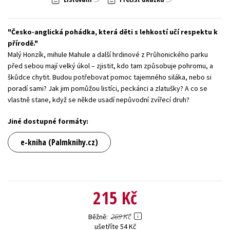
Young adult (SK)
Zahraniční literatura
Zdraví a životní styl
Česko-anglická pohádka, která děti s lehkostí učí respektu k
Všechny tituly
přírodě.
Malý Honzík, mihule Mahule a další hrdinové z Průhonického parku
před sebou mají velký úkol – zjistit, kdo tam způsobuje pohromu, a
škůdce chytit. Budou potřebovat pomoc tajemného siláka, nebo si
poradí sami? Jak jim pomůžou listíci, peckánci a zlatušky? A co se
vlastně stane, když se někde usadí nepůvodní zvířecí druh?
Jiné dostupné formáty:
e-kniha (Palmknihy.cz)
215 Kč
269 Kč
Běžně
ušetříte 54 Kč