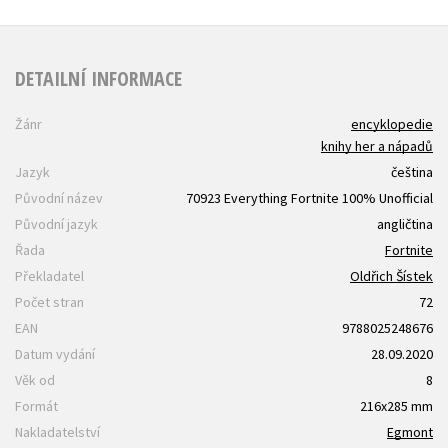
DETAILNÍ INFORMACE
Žánr
encyklopedie
knihy her a nápadů
Jazyk
čeština
Původní název
70923 Everything Fortnite 100% Unofficial
Původní jazyk
angličtina
Řada
Fortnite
Překladatel
Oldřich Šístek
Počet stran
72
EAN
9788025248676
Datum vydání
28.09.2020
Věk od
8
Formát
216x285 mm
Nakladatelství
Egmont