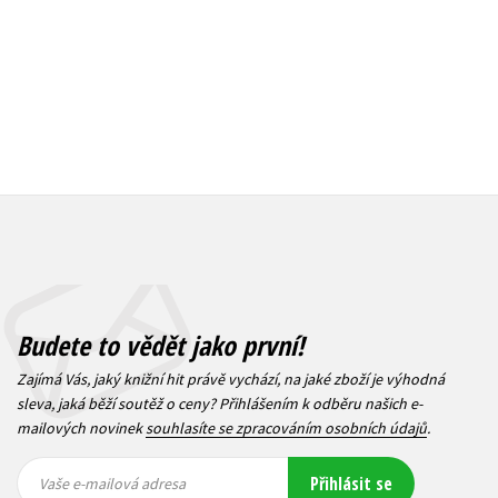
Budete to vědět jako první!
Zajímá Vás, jaký knižní hit právě vychází, na jaké zboží je výhodná
sleva, jaká běží soutěž o ceny? Přihlášením k odběru našich e-
mailových novinek
souhlasíte se zpracováním osobních údajů
.
Vaše e-
Vaše e-
Přihlásit se
mailová
mailová
Vaše e-mailová adresa