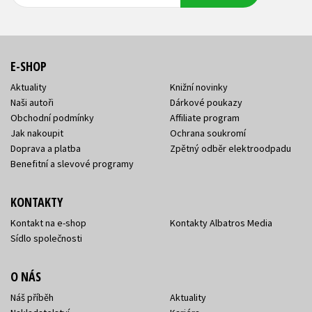
adresa
adresa
E-SHOP
Aktuality
Knižní novinky
Naši autoři
Dárkové poukazy
Obchodní podmínky
Affiliate program
Jak nakoupit
Ochrana soukromí
Doprava a platba
Zpětný odběr elektroodpadu
Benefitní a slevové programy
KONTAKTY
Kontakt na e-shop
Kontakty Albatros Media
Sídlo společnosti
O NÁS
Náš příběh
Aktuality