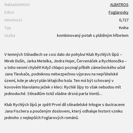
Nakladatelství
ALBATROS
Edice
Foglarovky
Hmotnost
0,727
Typ
Kniha
Vazba
kombinovaný potah s plátěným hřbetem
V temných Stínadlech se cosi dalo do pohybu! Klub Rychlých šípů –
Mirek Dušín, Jarka Metelka, Jindra Hojer, Červenáček a Rychlonožka –
u toho nesmí chybět! Když chlapci poznají příběh zámečnického učně
Jana Tleskače, podniknou nebezpečnou výpravu na nepřátelské
území, kde je ukryt plán létajícího kola. Ten má být schovaný v
kovovém hlavolamu ježek v kleci. Rychlé šípy to však nebudou mít
jednoduché. Stínadlům totiž vládne drsná parta Vontů...
Klub Rychlých šípů je zpět! První díl stínadelské trilogie s ilustracemi
Jana Fischera a poučeným doslovem, který odhaluje historii vzniku
jednoho z nejlepších Foglarových románů.