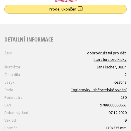
Nedostupné
Prodej ukončen
DETAILNÍ INFORMACE
Žánr
dobrodružství pro děti
literatura pro kluky
Ilustrátor
Jan Fischer, JUDr.
Číslo dílu
2
Jazyk
čeština
Řada
Foglarovky - sběratelské vydání
Počet stran
280
EAN
9788000060668
Datum vydání
07.12.2020
Věk od
9
Formát
170x235 mm