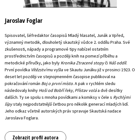
Jaroslav Foglar
Spisovatel, šéfredaktor časopisů Mladý hlasatel, Junák a Vpřed,
významný metodik, dlouholetý skautský vůdce 2. oddílu Praha. Své
zkušenosti, nápady a programové tipy nabízel ostatním
prostřednictvím časopisů a později knih na pomezí příběhu a
metodické příručky, jako byly
Kronika Ztracené stopy
či
Náš oddíl
.
První povídka
Vítězství
mu vyšla ve Skautu Junáku již v prosinci 1923. O
deset let později ve stejnojmenném časopise publikoval na
pokračování román
Boj o první místo
. A pak v rychlém sledu
následovaly knihy
Hoši od Bobří řeky, Přístav volá
a dvě desítky
dalších. Ty se spolu s mnoha povídkami a komiksy v čele s
Rychlými
šípy
staly nejpodstatnější četbou pro několik generací mladých lidí.
Jeho odkaz včetně autorských práv spravuje Skautská nadace
Jaroslava Foglara.
Zobrazit profil autora