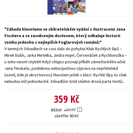
Young adult (SK)
Zahraniční literatura
Zdraví a životní styl
Všechny tituly
Záhada hlavolamu ve sběratelském vydání s ilustracemi Jana
Fischera a se zasvěceným doslovem, který odhaluje historii
vzniku jednoho z nejlepších Foglarových románů.
V temných Stínadlech se cosi dalo do pohybu! Klub Rychlých šípů –
Mirek Dušín, Jarka Metelka, Jindra Hojer, Červenáček a Rychlonožka –
u toho nesmí chybět! Když chlapci poznají příběh zámečnického učně
Jana Tleskače, podniknou nebezpečnou výpravu na nepřátelské
území, kde je ukryt kovový hlavolam ježek v kleci. Rychlé šípy to však
nebudou mít jednoduché. Stínadlům totiž vládne drsná parta Vontů...
359 Kč
449 Kč
Běžně
ušetříte 90 Kč