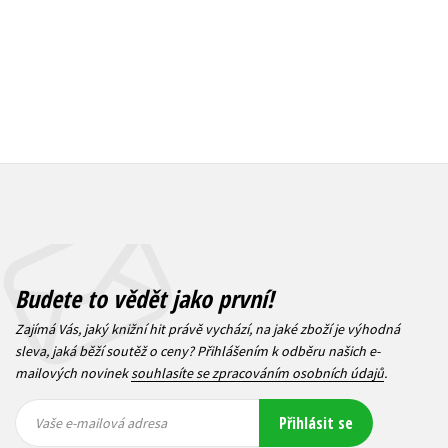
Budete to vědět jako první!
Zajímá Vás, jaký knižní hit právě vychází, na jaké zboží je výhodná
sleva, jaká běží soutěž o ceny? Přihlášením k odběru našich e-
mailových novinek
souhlasíte se zpracováním osobních údajů
.
Vaše e-
Vaše e-
Přihlásit se
mailová
mailová
Vaše e-mailová adresa
adresa
adresa