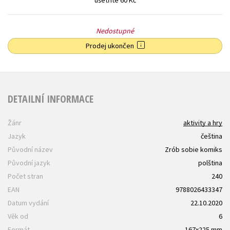
Nedostupné
Prodej ukončen
DETAILNÍ INFORMACE
Žánr
aktivity a hry
Jazyk
čeština
Původní název
Zrób sobie komiks
Původní jazyk
polština
Počet stran
240
EAN
9788026433347
Datum vydání
22.10.2020
Věk od
6
Formát
167x225 mm