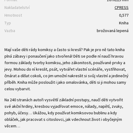
Nakladatelství
CPRESS
Hmotnost
0,577
Typ
Kniha
Vazba
brožovaná lepená
Mají vaše děti rády komiksy a často si kreslí? Pak je pro ně tato kniha
plná zábavy i ponaučení jako stvořená! Děti se podle ní naučí hravou
formou základy tvorby komiksu, jeho zákonitosti, používané prvky a
jevy. Mohou do ní kreslit, psát, vytvářet vlastní scénáře, vystřihovat,
čmárat a dělat cokoli, co jim umožní nakreslit si svůj vlastní a jedinečný
příběh. Kniha může posloužit i jako omalovánka, děti si ji mohou samy
celou vybarvit.
Na 240 stranách autoři vysvětlí základní postupy, naučí děti vytvořit
své akční hrdiny, kresbou vyjadřovat emoce, nálady, napětí, zvuky,
pohyb, účesy… Ukážou, kdy používat komiksovou bublinu a kdy
obláček, jak pracovat s citoslovci, jak vdechnout život i obyčejným
věcem…