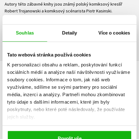
Autory této zábavné knihy jsou známý polský komiksový kreslíř
Robert Trojanowski a komiksový scénarista Piotr Kasinski.
Ke stažení
Souhlas
Detaily
Více o cookies
Obsah.pdf
Ukázka.pdf
PDF
PDF
Tato webová stránka používá cookies
K personalizaci obsahu a reklam, poskytování funkcí
sociálních médií a analýze naší návštěvnosti využíváme
HODNOCENÍ ČTENÁŘŮ
soubory cookies.
Informace o tom, jak náš web
využíváme, sdílíme se svými partnery pro sociální
V současné době nejsou vytvořena žádná uživatelská hodnocení.
média, inzerci a analýzy.
Partneři mohou zkombinovat
tyto údaje s dalšími informacemi, které jim byly
Vaše hodnocení
poskytnuty, nebo které poté následovaly, že používáte
jejich služby.
Uživatelskou recenzi mohou vkládat pouze registrovaní uživatelé
Přihlásit
Povolit vše