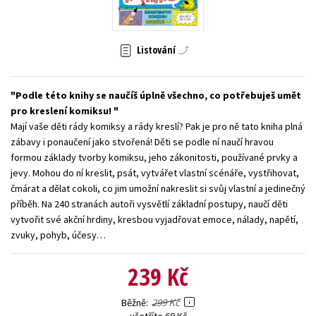
Young adult (SK)
Zahraniční literatura
Zdraví a životní styl
Listování
Všechny tituly
Podle této knihy se naučíš úplně všechno, co potřebuješ umět
pro kreslení komiksu!
Mají vaše děti rády komiksy a rády kreslí? Pak je pro ně tato kniha plná
zábavy i ponaučení jako stvořená! Děti se podle ní naučí hravou
formou základy tvorby komiksu, jeho zákonitosti, používané prvky a
jevy. Mohou do ní kreslit, psát, vytvářet vlastní scénáře, vystřihovat,
čmárat a dělat cokoli, co jim umožní nakreslit si svůj vlastní a jedinečný
příběh. Na 240 stranách autoři vysvětlí základní postupy, naučí děti
vytvořit své akční hrdiny, kresbou vyjadřovat emoce, nálady, napětí,
zvuky, pohyb, účesy…
239 Kč
299 Kč
Běžně
ušetříte 60 Kč