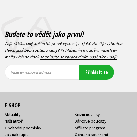
Budete to vědět jako první!
Zajímá Vás, jaký knižní hit právě vychází, na jaké zboží je výhodná
sleva, jaká běží soutěž o ceny? Přihlášením k odběru našich e-
mailových novinek
souhlasíte se zpracováním osobních údajů
.
Vaše e-
Vaše e-
Přihlásit se
mailová
mailová
Vaše e-mailová adresa
adresa
adresa
E-SHOP
Aktuality
Knižní novinky
Naši autoři
Dárkové poukazy
Obchodní podmínky
Affiliate program
Jak nakoupit
Ochrana soukromí