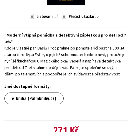
Young adult (SK)
Zahraniční literatura
Zdraví a životní styl
Listování
Přečíst ukázku
Všechny tituly
Moderní vtipná pohádka s detektivní zápletkou pro děti od 7
let.
Kdo je vlastně pan Basil? Proč prahne po pomstě a líčí past na 300 let
starou čarodějku Ester, o jejíchž schopnostech nikdo neví, protože je
nyní šéfkuchařkou U Magického oka? Veselá a napínavá detektivka
pro děti od 7 let vtáhne do děje i vás. Pátrejte společně se svými
dětmi po tajemstvích a podpořte jejich zvídavost a představivost.
Jiné dostupné formáty:
e-kniha (Palmknihy.cz)
271 Kč