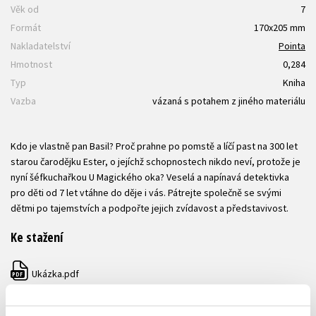
Věk od
7
Formát
170x205 mm
Nakladatelství
Pointa
Hmotnost
0,284
Typ
Kniha
Vazba
vázaná s potahem z jiného materiálu
Kdo je vlastně pan Basil? Proč prahne po pomstě a líčí past na 300 let
starou čarodějku Ester, o jejíchž schopnostech nikdo neví, protože je
nyní šéfkuchařkou U Magického oka? Veselá a napínavá detektivka
pro děti od 7 let vtáhne do děje i vás. Pátrejte společně se svými
dětmi po tajemstvích a podpořte jejich zvídavost a představivost.
Ke stažení
Ukázka.pdf
PDF