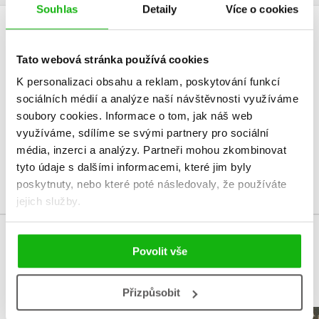
Souhlas
Detaily
Více o cookies
HODNOCENÍ ČTENÁŘŮ
Tato webová stránka používá cookies
V současné době nejsou vytvořena žádná uživatelská hodnocení.
K personalizaci obsahu a reklam, poskytování funkcí
sociálních médií a analýze naší návštěvnosti využíváme
Vaše hodnocení
soubory cookies.
Informace o tom, jak náš web
využíváme, sdílíme se svými partnery pro sociální
Uživatelskou recenzi mohou vkládat pouze registrovaní uživatelé
média, inzerci a analýzy.
Partneři mohou zkombinovat
tyto údaje s dalšími informacemi, které jim byly
Přihlásit
poskytnuty, nebo které poté následovaly, že používáte
jejich služby.
MOHLO BY VÁS TAKÉ ZAJÍMAT
Povolit vše
Přizpůsobit
Gábinin kouzelný