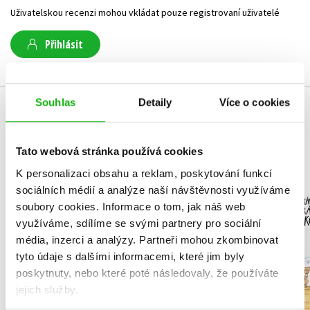
Uživatelskou recenzi mohou vkládat pouze registrovaní uživatelé
Přihlásit
Souhlas
Detaily
Více o cookies
MOHLO BY VÁS TAKÉ ZAJÍMAT
Tato webová stránka používá cookies
K personalizaci obsahu a reklam, poskytování funkcí
NARNIE – komplet
sociálních médií a analýze naší návštěvnosti využíváme
Podivu
1.-7.díl – box
vyprávění 
soubory cookies.
Informace o tom, jak náš web
piráta K
využíváme, sdílíme se svými partnery pro sociální
C. S. Lewis
Václav Čt
média, inzerci a analýzy.
Partneři mohou zkombinovat
tyto údaje s dalšími informacemi, které jim byly
poskytnuty, nebo které poté následovaly, že používáte
jejich služby.