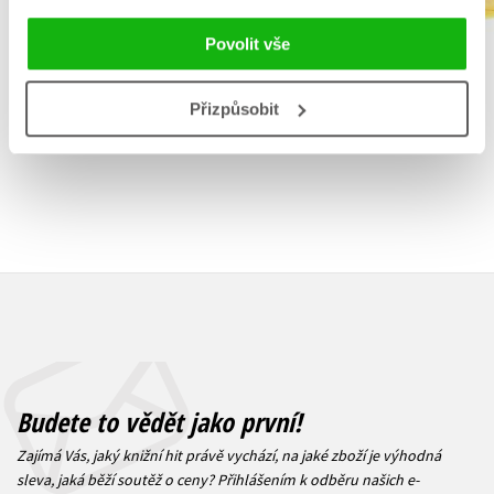
Do košík
Do košíku
Povolit vše
263 Kč
1 832 Kč
3
2 290 Kč
Přizpůsobit
Budete to vědět jako první!
Zajímá Vás, jaký knižní hit právě vychází, na jaké zboží je výhodná
sleva, jaká běží soutěž o ceny? Přihlášením k odběru našich e-