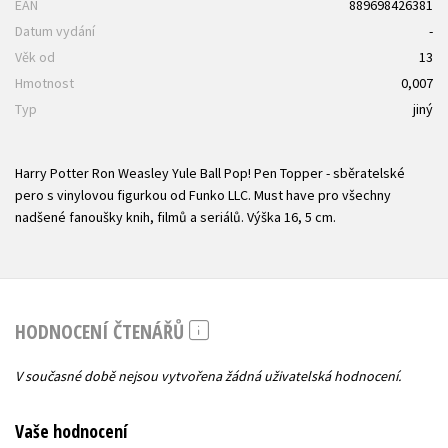
EAN
889698426381
Datum vydání
-
Věk od
13
Hmotnost
0,007
Typ
jiný
Harry Potter Ron Weasley Yule Ball Pop! Pen Topper - sběratelské
pero s vinylovou figurkou od Funko LLC. Must have pro všechny
nadšené fanoušky knih, filmů a seriálů. Výška 16, 5 cm.
HODNOCENÍ ČTENÁŘŮ
V současné době nejsou vytvořena žádná uživatelská hodnocení.
Vaše hodnocení