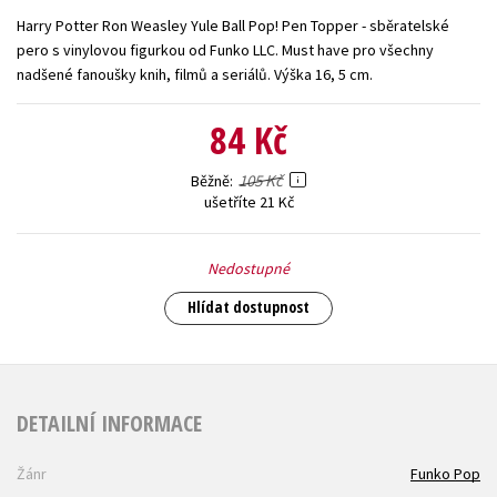
Harry Potter Ron Weasley Yule Ball Pop! Pen Topper - sběratelské
Young adult (SK)
Zahraniční literatura
Zdraví a životní styl
pero s vinylovou figurkou od Funko LLC. Must have pro všechny
nadšené fanoušky knih, filmů a seriálů. Výška 16, 5 cm.
Všechny tituly
84 Kč
105 Kč
Běžně
ušetříte 21 Kč
Nedostupné
Hlídat dostupnost
DETAILNÍ INFORMACE
Žánr
Funko Pop