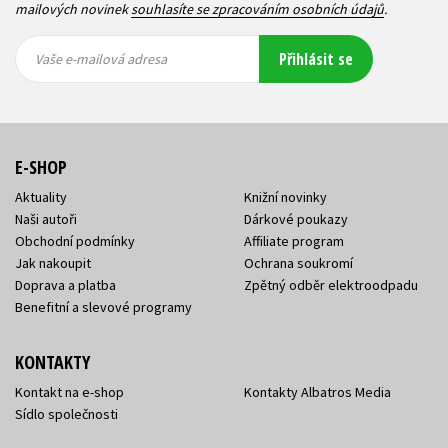
mailových novinek
souhlasíte se zpracováním osobních údajů
.
Vaše e-
Vaše e-
Přihlásit se
mailová
mailová
Vaše e-mailová adresa
adresa
adresa
E-SHOP
Aktuality
Knižní novinky
Naši autoři
Dárkové poukazy
Obchodní podmínky
Affiliate program
Jak nakoupit
Ochrana soukromí
Doprava a platba
Zpětný odběr elektroodpadu
Benefitní a slevové programy
KONTAKTY
Kontakt na e-shop
Kontakty Albatros Media
Sídlo společnosti