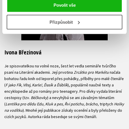
Povolit vše
Přizpůsobit
Ivona Březinová
Je spisovatelkou na volné noze, šest let vedla semináře tvůrčího
psaní na Literární akademii. Její prvotina
Zrcátko pro Markétu
načala
bohatou řadu knih od leporel přes pohádky, příběhy pro malé čtenáře
(
F jako Fík, Vítej, Karle!, Ďasík a Ďáblík
), populárně naučné texty a
encyklopedie až po romány pro teenagery. Pro dívky vydala literární
cestopisy (tzv.
Béčkovky
) a nevyhýbá se ani závažným tématům
(
Lentilka pro dědu Edu, Kluk a pes, Řvi potichu, brácho
, triptych
Holky
na vodítku
). Mnohé její publikace získaly ocenění a byly přeloženy do
cizích jazyků. Autorka ráda beseduje se svými čtenáři.