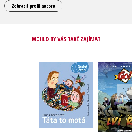
Zobrazit profil autora
MOHLO BY VÁS TAKÉ ZAJÍMAT
Táta to motá
Lví ř
,
Ivona Březinová
Andrea Kamasová
Ivona Bře
Do košík
Do košíku
239 Kč
2