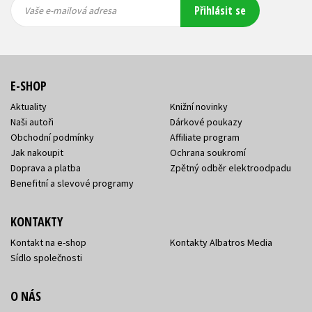
Vaše e-
Vaše e-
Přihlásit se
mailová
mailová
Vaše e-mailová adresa
adresa
adresa
E-SHOP
Aktuality
Knižní novinky
Naši autoři
Dárkové poukazy
Obchodní podmínky
Affiliate program
Jak nakoupit
Ochrana soukromí
Doprava a platba
Zpětný odběr elektroodpadu
Benefitní a slevové programy
KONTAKTY
Kontakt na e-shop
Kontakty Albatros Media
Sídlo společnosti
O NÁS