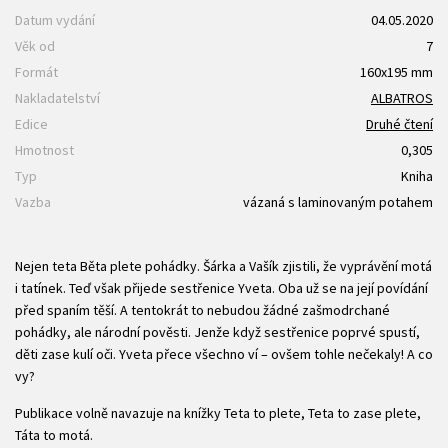
Datum vydání
04.05.2020
Věk od
7
Formát
160x195 mm
Nakladatelství
ALBATROS
Edice
Druhé čtení
Hmotnost
0,305
Typ
Kniha
Vazba
vázaná s laminovaným potahem
Nejen teta Běta plete pohádky. Šárka a Vašík zjistili, že vyprávění motá
i tatínek. Teď však přijede sestřenice Yveta. Oba už se na její povídání
před spaním těší. A tentokrát to nebudou žádné zašmodrchané
pohádky, ale národní pověsti. Jenže když sestřenice poprvé spustí,
děti zase kulí oči. Yveta přece všechno ví – ovšem tohle nečekaly! A co
vy?
Publikace volně navazuje na knížky Teta to plete, Teta to zase plete,
Táta to motá.