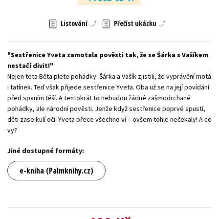
Young adult (SK)
Zahraniční literatura
Zdraví a životní styl
Listování
Přečíst ukázku
Všechny tituly
Sestřenice Yveta zamotala pověsti tak, že se Šárka s Vašíkem
nestačí divit!
Nejen teta Běta plete pohádky. Šárka a Vašík zjistili, že vyprávění motá
i tatínek. Teď však přijede sestřenice Yveta. Oba už se na její povídání
před spaním těší. A tentokrát to nebudou žádné zašmodrchané
pohádky, ale národní pověsti. Jenže když sestřenice poprvé spustí,
děti zase kulí oči. Yveta přece všechno ví – ovšem tohle nečekaly! A co
vy?
Jiné dostupné formáty:
e-kniha (Palmknihy.cz)