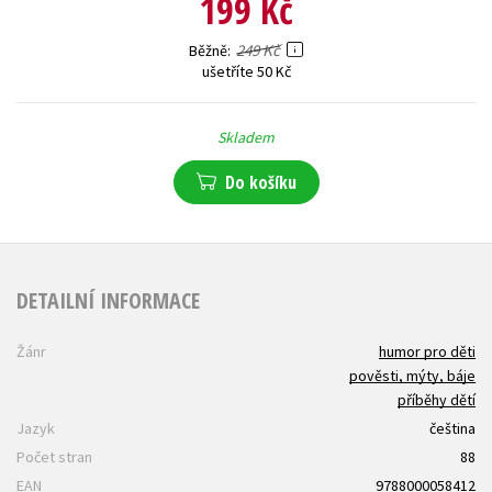
199 Kč
249 Kč
Běžně
ušetříte 50 Kč
Skladem
Do košíku
DETAILNÍ INFORMACE
Žánr
humor pro děti
pověsti, mýty, báje
příběhy dětí
Jazyk
čeština
Počet stran
88
EAN
9788000058412