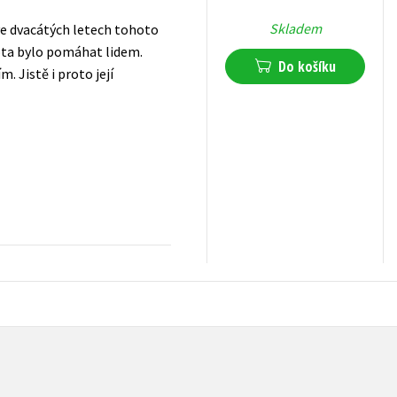
Skladem
 ve dvacátých letech tohoto
ota bylo pomáhat lidem.
Do košíku
. Jistě i proto její
239
Kč
s DPH