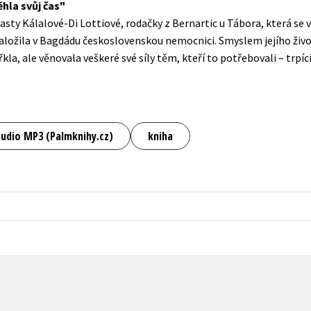
hla svůj čas
Populárně - naučná pro dospělé
asty Kálalové-Di Lottiové, rodačky z Bernartic u Tábora, která se
Young adult (SK)
Populárně - naučné pro děti
založila v Bagdádu československou nemocnici. Smyslem jejího živ
Zahraniční literatura
la, ale věnovala veškeré své síly těm, kteří to potřebovali – trpícím
Předškoláci
Zdraví a životní styl
Příroda a zahrada
audio MP3 (Palmknihy.cz)
kniha
šechny tituly