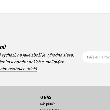
ní!
Vaše e-
Vaše e-
ě vychází, na jaké zboží je výhodná sleva,
mailová
mailová
Vaše e-mailov
adresa
adresa
ášením k odběru našich e-mailových
áním osobních údajů
.
O NÁS
Náš příběh
Nakladatelství