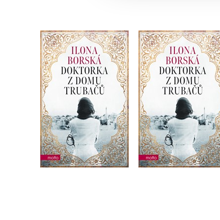
Doktorka z domu
Doktorka z domu
Trubačů
Trubačů
Ilona Borská
Ilona Borská
Do košíku
Do košíku
319 Kč
279 Kč
399 Kč
349 Kč