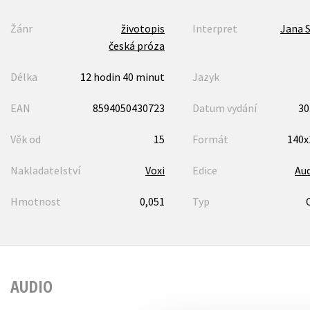
Žánr
životopis
Interpret
Jana 
česká próza
Délka
12 hodin 40 minut
Jazyk
EAN
8594050430723
Datum vydání
30
Věk od
15
Formát
140
Nakladatelství
Voxi
Edice
Au
Hmotnost
0,051
Typ
AUDIO