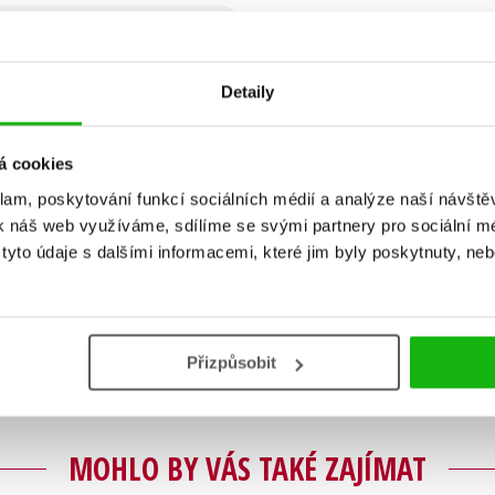
Detaily
á cookies
klam, poskytování funkcí sociálních médií a analýze naší návšt
k náš web využíváme, sdílíme se svými partnery pro sociální méd
Vaše hodnocení
yto údaje s dalšími informacemi, které jim byly poskytnuty, neb
Uživatelskou recenzi mohou vkládat pouze registrovaní uživat
Přihlásit
Přizpůsobit
MOHLO BY VÁS TAKÉ ZAJÍMAT