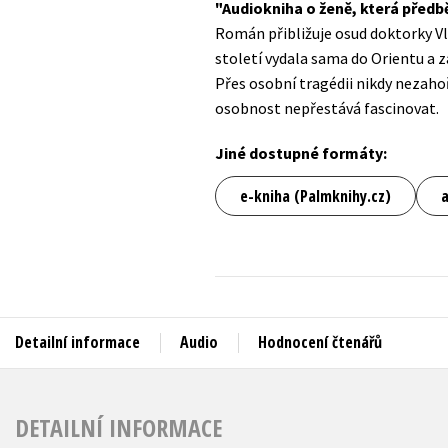
Audiokniha o ženě, která předbě
Auto - moto
Román přibližuje osud doktorky Vl
Jazyky
Beletrie pro děti
století vydala sama do Orientu a 
Kalendáře
Přes osobní tragédii nikdy nezahořk
Beletrie pro dospělé
osobnost nepřestává fascinovat.
Kariéra a osobní rozvoj
Byznys a ekonomie
Komiks
Jiné dostupné formáty:
e-kniha (Palmknihy.cz)
V
Detailní informace
Audio
Hodnocení čtenářů
DETAILNÍ INFORMACE