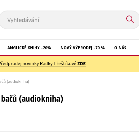
Vyhledávání
ANGLICKÉ KNIHY -20%
NOVÝ VÝPRODEJ -70 %
O NÁS
Předprodej novinky Radky Třeštíkové
ZDE
Přírodní vědy
Křížovky
Společnost, politika
čů (audiokniha)
Kuchařky
Technika a věda
New Adult
bačů (audiokniha)
Učebnice
Ostatní
Umění a kultura
Počítače
Výchova a pedagogika
Poezie
Young adult