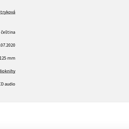
Stryková
čeština
.07.2020
x125 mm
dioknihy
CD audio