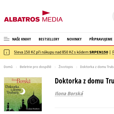
NAŠE KNIHY
BESTSELLERY
NOVINKY
PŘIPRAVUJEME
Sleva 150 Kč při nákupu nad 850 Kč s kódem
SRPEN150
|
ANGLICKÉ KNIHY -20 %
Cestování
NOVÝ VÝPRODEJ -70 %
Dárkové publikace
Domů
Beletrie pro dospělé
Životopis
Doktorka z domu Truba
KNIHY S DÁRKEM
Dárkové zboží
Doktorka z domu Tru
ASTERIX S DÁRKEM
Digitální fotografie
Ilona Borská
🎁DÁRKOVÉ PUBLIKACE
Esoterika a duchovní svět
✉️ DÁRKOVÉ POUKAZY
Historie a military
Hobby