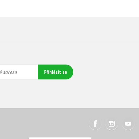
Přihlásit se
á adresa