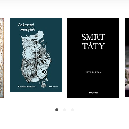
Pokusnej Motýlek
Smrt táty
Karolína Kollárová
Petr Blinka
Do košíku
Do košíku
223 Kč
159 Kč
279 Kč
199 Kč