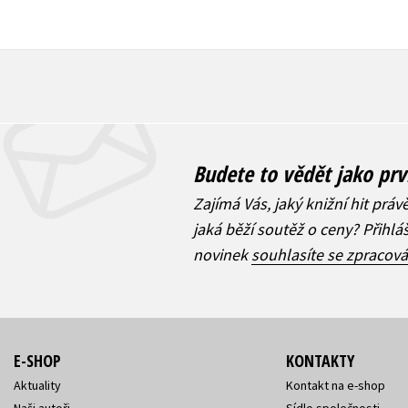
Budete to vědět jako prv
Zajímá Vás, jaký knižní hit práv
jaká běží soutěž o ceny? Přihl
novinek
souhlasíte se zpracov
E-SHOP
KONTAKTY
Aktuality
Kontakt na e-shop
Naši autoři
Sídlo společnosti