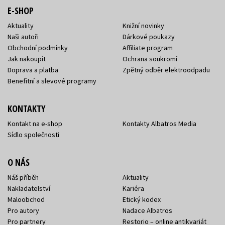
E-SHOP
Aktuality
Knižní novinky
Naši autoři
Dárkové poukazy
Obchodní podmínky
Affiliate program
Jak nakoupit
Ochrana soukromí
Doprava a platba
Zpětný odběr elektroodpadu
Benefitní a slevové programy
KONTAKTY
Kontakt na e-shop
Kontakty Albatros Media
Sídlo společnosti
O NÁS
Náš příběh
Aktuality
Nakladatelství
Kariéra
Maloobchod
Etický kodex
Pro autory
Nadace Albatros
Pro partnery
Restorio – online antikvariát