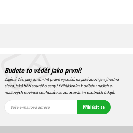
Budete to vědět jako první!
Zajímá Vás, jaký knižní hit právě vychází, na jaké zboží je výhodná
sleva, jaká běží soutěž o ceny? Přihlášením k odběru našich e-
mailových novinek
souhlasíte se zpracováním osobních údajů
.
Vaše e-
Vaše e-
Přihlásit se
mailová
mailová
Vaše e-mailová adresa
adresa
adresa