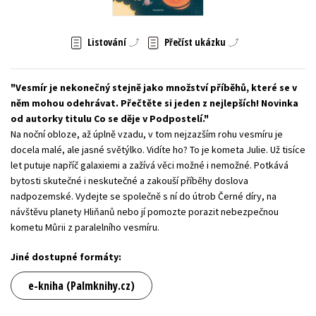
Young adult (SK)
Zahraniční literatura
Zdraví a životní styl
Listování
Přečíst ukázku
Všechny tituly
Vesmír je nekonečný stejně jako množství příběhů, které se v
něm mohou odehrávat. Přečtěte si jeden z nejlepších! Novinka
od autorky titulu Co se děje v Podpostelí.
Na noční obloze, až úplně vzadu, v tom nejzazším rohu vesmíru je
docela malé, ale jasné světýlko. Vidíte ho? To je kometa Julie. Už tisíce
let putuje napříč galaxiemi a zažívá věci možné i nemožné. Potkává
bytosti skutečné i neskutečné a zakouší příběhy doslova
nadpozemské. Vydejte se společně s ní do útrob Černé díry, na
návštěvu planety Hliňanů nebo jí pomozte porazit nebezpečnou
kometu Můrii z paralelního vesmíru.
Jiné dostupné formáty:
e-kniha (Palmknihy.cz)