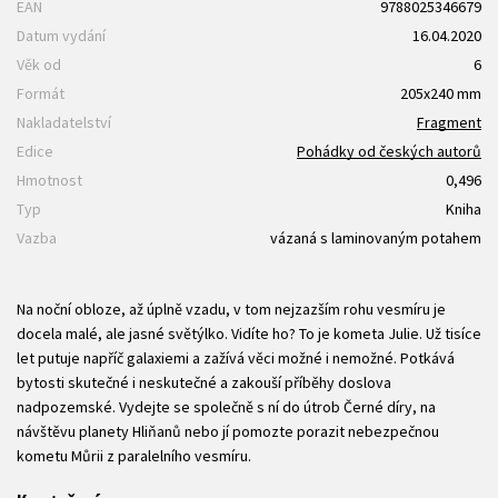
EAN
9788025346679
Datum vydání
16.04.2020
Věk od
6
Formát
205x240 mm
Nakladatelství
Fragment
Edice
Pohádky od českých autorů
Hmotnost
0,496
Typ
Kniha
Vazba
vázaná s laminovaným potahem
Na noční obloze, až úplně vzadu, v tom nejzazším rohu vesmíru je
docela malé, ale jasné světýlko. Vidíte ho? To je kometa Julie. Už tisíce
let putuje napříč galaxiemi a zažívá věci možné i nemožné. Potkává
bytosti skutečné i neskutečné a zakouší příběhy doslova
nadpozemské. Vydejte se společně s ní do útrob Černé díry, na
návštěvu planety Hliňanů nebo jí pomozte porazit nebezpečnou
kometu Můrii z paralelního vesmíru.