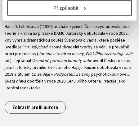
Přizpůsobit
Hana Lehečková
Hana D. Lehečková (*1990) pochází z jižních Čech a vystudovala obor
Teorie a kritika na pražské DAMU. Autorsky debutovala v roce 2012,
kdy vyhrála dramatickou soutěž Švandova divadla, které posléze
uvedlo její hru
V(ý)chod
. Kromě divadelní tvorby se věnuje převážně
práci pro rozhlas (
Johana a továrna na sny, Eliáš Říha zachraňuje svět
ad.). Její seriál
Vesmírné putování komety Julie
uvedl Český rozhlas
jako historicky prvního živě čteného Hajaju. Knižně debutovala v roce
2018 s titulem
Co se děje v Podpostelí
. Za svoji psychotickou novelu
Svatá hlava
obdržela v roce 2020 Cenu Jiřího Ortena. Pracuje jako
literární redaktorka.
Zobrazit profil autora