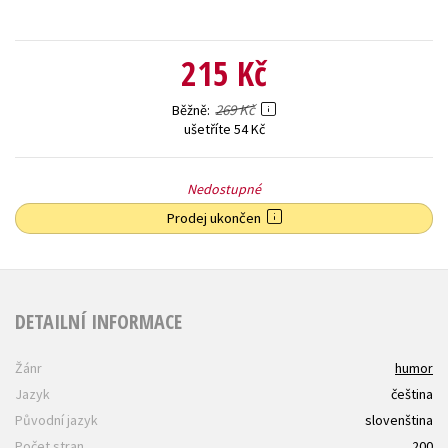
215 Kč
269 Kč
Běžně
ušetříte 54 Kč
Nedostupné
Prodej ukončen
DETAILNÍ INFORMACE
Žánr
humor
Jazyk
čeština
Původní jazyk
slovenština
Počet stran
200