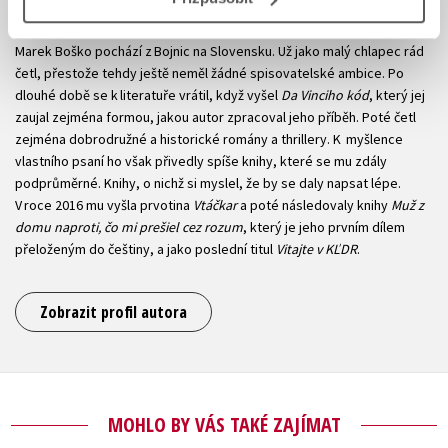
Marek Boško
Marek Boško pochází z Bojnic na Slovensku. Už jako malý chlapec rád
četl, přestože tehdy ještě neměl žádné spisovatelské ambice. Po
dlouhé době se k literatuře vrátil, když vyšel
Da Vinciho kód
, který jej
zaujal zejména formou, jakou autor zpracoval jeho příběh. Poté četl
zejména dobrodružné a historické romány a thrillery. K myšlence
vlastního psaní ho však přivedly spíše knihy, které se mu zdály
podprůměrné. Knihy, o nichž si myslel, že by se daly napsat lépe.
V roce 2016 mu vyšla prvotina
Vtáčkar
a poté následovaly knihy
Muž z
domu naproti, čo mi prešiel cez rozum
, který je jeho prvním dílem
přeloženým do češtiny, a jako poslední titul
Vitajte v KĽDR
.
Zobrazit profil autora
MOHLO BY VÁS TAKÉ ZAJÍMAT