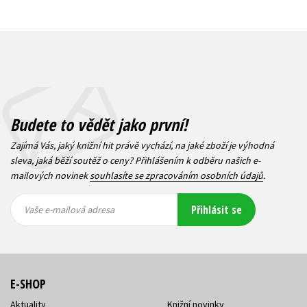
Budete to vědět jako první!
Zajímá Vás, jaký knižní hit právě vychází, na jaké zboží je výhodná
sleva, jaká běží soutěž o ceny? Přihlášením k odběru našich e-
mailových novinek
souhlasíte se zpracováním osobních údajů
.
Vaše e-
Vaše e-
Přihlásit se
mailová
mailová
Vaše e-mailová adresa
adresa
adresa
E-SHOP
Aktuality
Knižní novinky