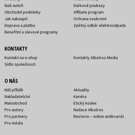
Naši autoři
Dárkové poukazy
Obchodní podmínky
Affiliate program
Jak nakoupit
Ochrana soukromí
Doprava a platba
Zpětný odběr elektroodpadu
Benefitní a slevové programy
KONTAKTY
Kontakt na e-shop
Kontakty Albatros Media
Sídlo společnosti
O NÁS
Náš příběh
Aktuality
Nakladatelství
Kariéra
Maloobchod
Etický kodex
Pro autory
Nadace Albatros
Pro partnery
Restorio – online antikvariát
Pro média