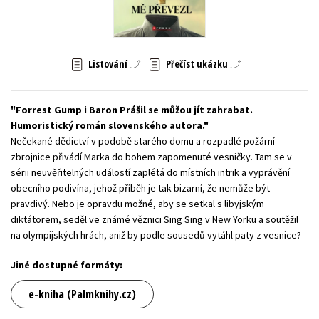
Young adult (SK)
Zahraniční literatura
Zdraví a životní styl
Všechny tituly
Listování
Přečíst ukázku
Forrest Gump i Baron Prášil se můžou jít zahrabat.
Humoristický román slovenského autora.
Nečekané dědictví v podobě starého domu a rozpadlé požární
zbrojnice přivádí Marka do bohem zapomenuté vesničky. Tam se v
sérii neuvěřitelných událostí zaplétá do místních intrik a vyprávění
obecního podivína, jehož příběh je tak bizarní, že nemůže být
pravdivý. Nebo je opravdu možné, aby se setkal s libyjským
diktátorem, seděl ve známé věznici Sing Sing v New Yorku a soutěžil
na olympijských hrách, aniž by podle sousedů vytáhl paty z vesnice?
Jiné dostupné formáty:
e-kniha (Palmknihy.cz)