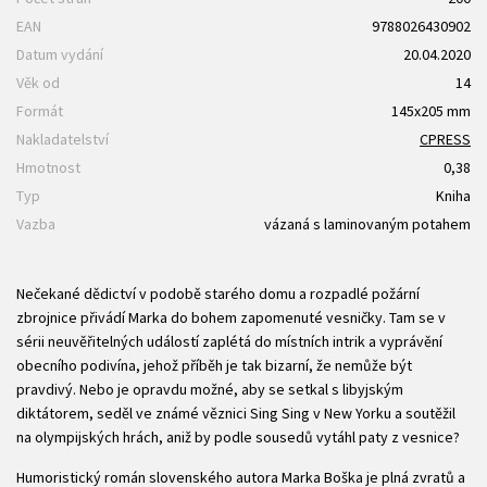
EAN
9788026430902
Datum vydání
20.04.2020
Věk od
14
Formát
145x205 mm
Nakladatelství
CPRESS
Hmotnost
0,38
Typ
Kniha
Vazba
vázaná s laminovaným potahem
Nečekané dědictví v podobě starého domu a rozpadlé požární
zbrojnice přivádí Marka do bohem zapomenuté vesničky. Tam se v
sérii neuvěřitelných událostí zaplétá do místních intrik a vyprávění
obecního podivína, jehož příběh je tak bizarní, že nemůže být
pravdivý. Nebo je opravdu možné, aby se setkal s libyjským
diktátorem, seděl ve známé věznici Sing Sing v New Yorku a soutěžil
na olympijských hrách, aniž by podle sousedů vytáhl paty z vesnice?
Humoristický román slovenského autora Marka Boška je plná zvratů a